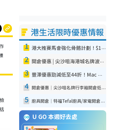
港生活限時優惠情報
1
作
港大推賽馬會強化骨骼計劃！$100骨質密度X光檢查 完成免費運動訓練送超市禮券！附參加資格
標
2
開倉優惠 | 尖沙咀海港城名牌波鞋開倉低至1折！On鞋$899起／Joy&Peace鞋履$98起
3
豐澤優惠勁減低至44折！Mac mini/iPhone17Pro大減價！廚房家電$220起
4
開倉優惠｜尖沙咀名牌行李箱開倉低至4折！一連5日 American Tourister/ace./Hallmark $200起！
5
我檢
廚具開倉｜特福Tefal廚具/家電開倉低至3折！$220起買平底鍋/炒鑊/湯煲！電飯煲/吸塵機/燙斗$418起
包括
U GO 本週好去處