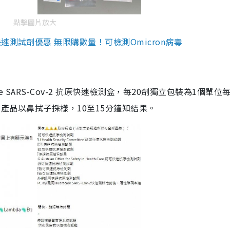
點擊圖片放大
測試劑優惠 無限購數量！可檢測Omicron病毒
are SARS-Cov-2 抗原快速檢測盒，每20劑獨立包裝為1個單位
5。產品以鼻拭子採樣，10至15分鐘知結果。