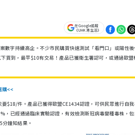
在Google追蹤
《UHK 港生活》
診個案數字持續高企。不少市民購買快速測試「看門口」或陽性後
以下買到，最平$10有交易！產品已獲衛生署認可，或通過歐盟
選購<<
惠價只要$18/件。產品已獲得歐盟CE1434認證，可供民眾進行自
性99.8%，已經通過臨床實驗認證，有效檢測新冠病毒變種毒株，
，15分鐘知結果。