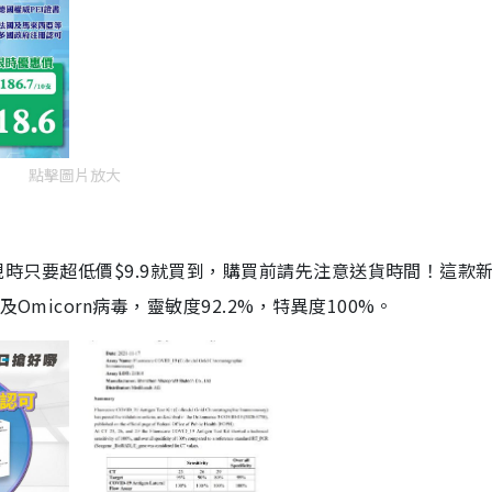
點擊圖片放大
劑，現時只要超低價$9.9就買到，購買前請先注意送貨時間！這款
Omicorn病毒，靈敏度92.2%，特異度100%。