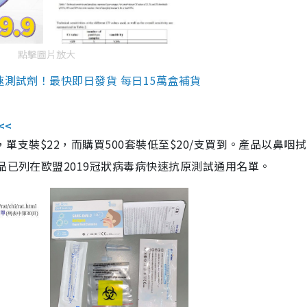
點擊圖片放大
速測試劑！最快即日發貨 每日15萬盒補貨
<<
，單支裝$22，而購買500套裝低至$20/支買到。產品以鼻咽
品已列在歐盟2019冠狀病毒病快速抗原測試通用名單。