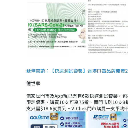
延伸閱讀：【快速測試套裝】香港口罩品牌開賣2款快速
億世家
億家世門市及App現已有售6款快速測試套裝，包括香港公司
限定優惠，購買10支可享75折，而門市則10支8折。現
支只需$18.6就買到。V-Chek門市購買一支平