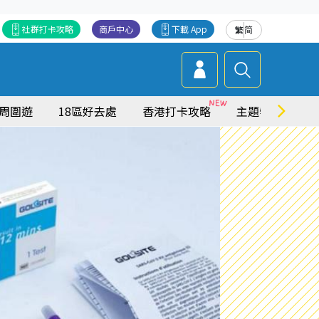
社群打卡攻略
商戶中心
下載 App
繁
简
周圍遊
18區好去處
香港打卡攻略
主題特集