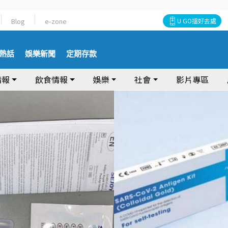
Blog
e-zone
U GO搵好去處
熱話
娛樂新聞
定期存款
情報
飲食情報
娛樂
社會
影片專區