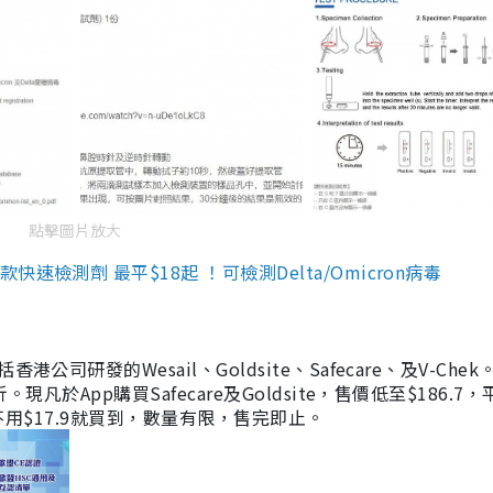
點擊圖片放大
檢測劑 最平$18起 ！可檢測Delta/Omicron病毒
研發的Wesail、Goldsite、Safecare、及V-Chek。
凡於App購買Safecare及Goldsite，售價低至$186.7
均不用$17.9就買到，數量有限，售完即止。