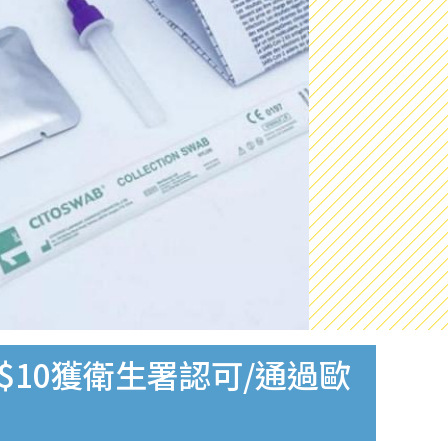
$10獲衛生署認可/通過歐