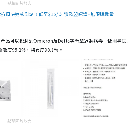
點擊圖片放大
3款抗原快速檢測劑！低至$15/支 獲歐盟認證+無限購數量
品可以檢測到Omicron及Delta等新型冠狀病毒，使用鼻拭
度95.2%，特異度98.1%。
點擊圖片放大