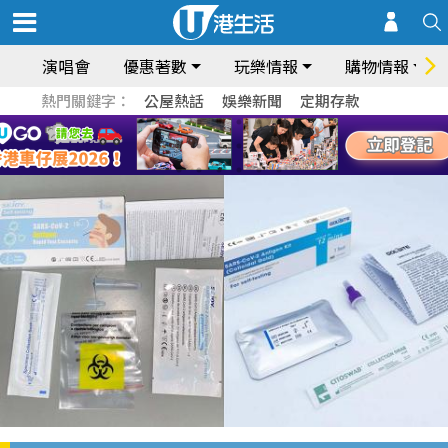
演唱會
優惠著數
玩樂情報
購物情報
熱門關鍵字：
公屋熱話
娛樂新聞
定期存款