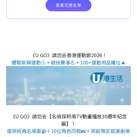
《U GO》請您去香港運動節2026！
體驗新興運動💦＋競技賽事💪＋100+運動用品攤位🔥
《U GO》請您去【名偵探柯南TV動畫播放30週年紀念
展】！
還原經典名場面📹＋30位角色同框📸＋原創限定感謝劇場