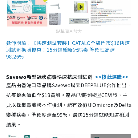
點擊圖片放大
延伸閱讀：【快速測試套裝】CATALO全線門市$16快速
測試劑換購優惠！15分鐘驗新冠病毒 準確性高達
98.26%
Savewo新型冠狀病毒快速抗原測試劑
>>按此選購<<
產品由香港口罩品牌Savewo聯乘DEEPBLUE合作推出，
抗疫優惠價低至$18買到。產品已獲得歐盟CE認證，主
要以採集鼻液樣本作檢測，能有效檢測Omicron及Delta
變種病毒，準確度達至99%，最快15分鐘就能知道檢測
結果。