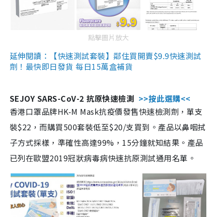
點擊圖片放大
延伸閱讀：【快速測試套裝】鄰住買開賣$9.9快速測試
劑！最快即日發貨 每日15萬盒補貨
SEJOY SARS-CoV-2 抗原快速檢測
>>按此選購<<
香港口罩品牌HK-M Mask抗疫價發售快速檢測劑，單支
裝$22，而購買500套裝低至$20/支買到。產品以鼻咽拭
子方式採樣，準確性高達99%，15分鐘就知結果。產品
已列在歐盟2019冠狀病毒病快速抗原測試通用名單。