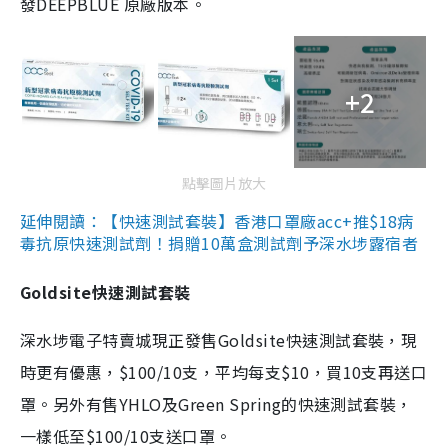
發DEEPBLUE 原廠版本。
+2
點擊圖片放大
延伸閱讀：【快速測試套裝】香港口罩廠acc+推$18病
毒抗原快速測試劑！捐贈10萬盒測試劑予深水埗露宿者
Goldsite快速測試套裝
深水埗電子特賣城現正發售Goldsite快速測試套裝，現
時更有優惠，$100/10支，平均每支$10，買10支再送口
罩。另外有售YHLO及Green Spring的快速測試套裝，
一樣低至$100/10支送口罩。