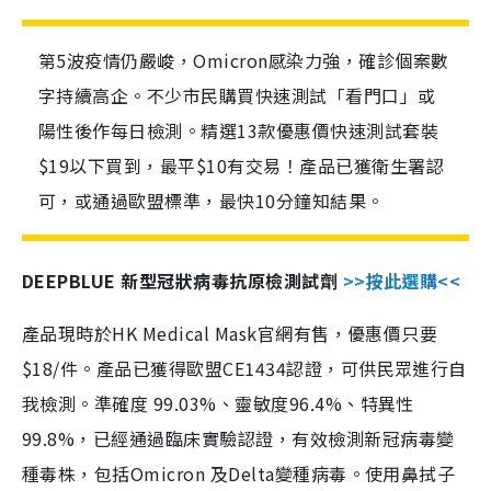
第5波疫情仍嚴峻，Omicron感染力強，確診個案數
字持續高企。不少市民購買快速測試「看門口」或
陽性後作每日檢測。精選13款優惠價快速測試套裝
$19以下買到，最平$10有交易！產品已獲衛生署認
可，或通過歐盟標準，最快10分鐘知結果。
DEEPBLUE 新型冠狀病毒抗原檢測試劑
>>按此選購<<
產品現時於HK Medical Mask官網有售，優惠價只要
$18/件。產品已獲得歐盟CE1434認證，可供民眾進行自
我檢測。準確度 99.03%、靈敏度96.4%、特異性
99.8%，已經通過臨床實驗認證，有效檢測新冠病毒變
種毒株，包括Omicron 及Delta變種病毒。使用鼻拭子