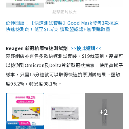
點擊圖片放大
延伸閱讀：【快速測試套裝】Good Mask發售3款抗原
快速檢測劑！低至$15/支 獲歐盟認證+無限購數量
Reagen 新冠抗原快速測試劑
>>按此選購<<
莎莎網店亦有售多款快速測試套裝，$19就買到。產品可
以檢測到Omicron及Delta等新型冠狀病毒，使用鼻拭子
樣本，只需15分鐘就可以取得快速抗原測試結果。靈敏
度95.2%，特異度98.1%。
+2