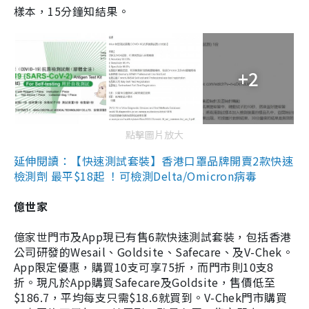
樣本，15分鐘知結果。
+2
點擊圖片放大
延伸閱讀：【快速測試套裝】香港口罩品牌開賣2款快速
檢測劑 最平$18起 ！可檢測Delta/Omicron病毒
億世家
億家世門市及App現已有售6款快速測試套裝，包括香港
公司研發的Wesail、Goldsite、Safecare、及V-Chek。
App限定優惠，購買10支可享75折，而門市則10支8
折。現凡於App購買Safecare及Goldsite，售價低至
$186.7，平均每支只需$18.6就買到。V-Chek門市購買