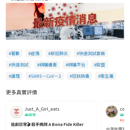
著數
疫情
新冠肺炎
快速測試套裝
快速測試
網購優惠
網購平台
歐盟
護理
SARS－CoV－2
冠狀病毒
衞生署
更多真實評價
Just_A_Girl_eats
co c
娛樂
吹
台灣
追劇日常🎬 殺手媽咪 A Bona Fide Killer
台灣地鐵宣