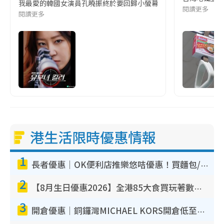
我最愛的韓國女演員孔曉振終於要回歸小螢幕啦!這次的劇本改編自同名
閱讀更多
閱讀更多
港生活限時優惠情報
1
長者優惠｜OK便利店推樂悠咭優惠！買麵包/牛奶/保健品拍卡即減
2
【8月生日優惠2026】全港85大食買玩著數攻略 自助餐/火鍋放題同行免費＋誠品/DONKI送現金券
3
開倉優惠｜銅鑼灣MICHAEL KORS開倉低至17折！直擊$500起買手袋/銀包/鞋款 必買經典Jet Set系列