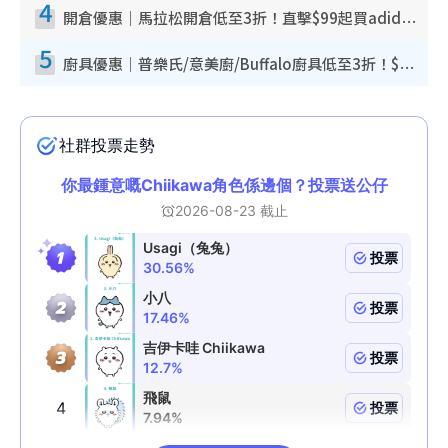
4
開倉優惠｜馬拉松開倉低至3折！直擊$99起買adidas／New Balance／Puma鞋款 STANLEY保溫杯劈價至$119起
5
廚具優惠｜普樂氏/意美廚/Buffalo廚具低至3折！$89起買煎鍋／炒鑊／個人鍋 同場小家電激減至$99起