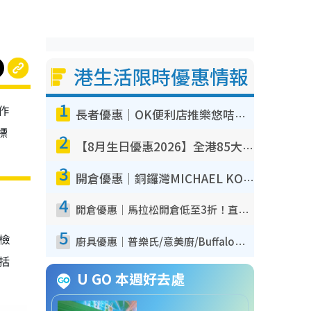
港生活限時優惠情報
1
作
長者優惠｜OK便利店推樂悠咭優惠！買麵包/牛奶/保健品拍卡即減
標
2
【8月生日優惠2026】全港85大食買玩著數攻略 自助餐/火鍋放題同行免費＋誠品/DONKI送現金券
3
開倉優惠｜銅鑼灣MICHAEL KORS開倉低至17折！直擊$500起買手袋/銀包/鞋款 必買經典Jet Set系列
4
開倉優惠｜馬拉松開倉低至3折！直擊$99起買adidas／New Balance／Puma鞋款 STANLEY保溫杯劈價至$119起
5
我檢
廚具優惠｜普樂氏/意美廚/Buffalo廚具低至3折！$89起買煎鍋／炒鑊／個人鍋 同場小家電激減至$99起
包括
U GO 本週好去處