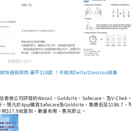
點擊圖片放大
檢測劑 最平$18起 ！可檢測Delta/Omicron病毒
研發的Wesail、Goldsite、Safecare、及V-Chek。
凡於App購買Safecare及Goldsite，售價低至$186.7
均不用$17.9就買到，數量有限，售完即止。