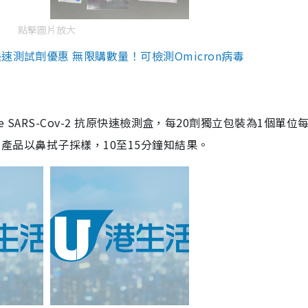
點擊圖片放大
測試劑優惠 無限購數量！可檢測Omicron病毒
are SARS-Cov-2 抗原快速檢測盒，每20劑獨立包裝為1個單位
5。產品以鼻拭子採樣，10至15分鐘知結果。