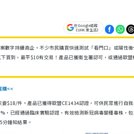
在Google追蹤
《UHK 港生活》
診個案數字持續高企。不少市民購買快速測試「看門口」或陽性後
以下買到，最平$10有交易！產品已獲衛生署認可，或通過歐盟
選購<<
惠價只要$18/件。產品已獲得歐盟CE1434認證，可供民眾進行自
性99.8%，已經通過臨床實驗認證，有效檢測新冠病毒變種毒株，
，15分鐘知結果。