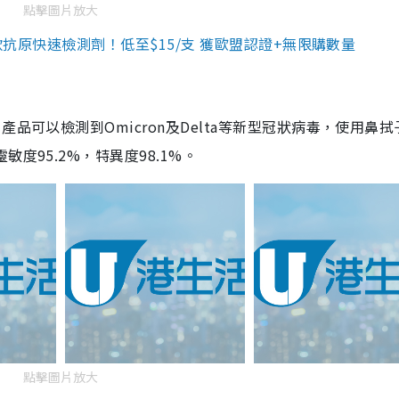
點擊圖片放大
3款抗原快速檢測劑！低至$15/支 獲歐盟認證+無限購數量
品可以檢測到Omicron及Delta等新型冠狀病毒，使用鼻拭
度95.2%，特異度98.1%。
點擊圖片放大