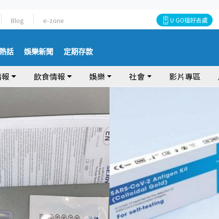
Blog
e-zone
U GO搵好去處
熱話
娛樂新聞
定期存款
情報
飲食情報
娛樂
社會
影片專區