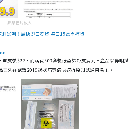
點擊圖片放大
速測試劑！最快即日發貨 每日15萬盒補貨
<<
，單支裝$22，而購買500套裝低至$20/支買到。產品以鼻咽
品已列在歐盟2019冠狀病毒病快速抗原測試通用名單。