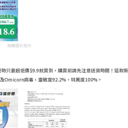
點擊圖片放大
劑，現時只要超低價$9.9就買到，購買前請先注意送貨時間！這款
Omicorn病毒，靈敏度92.2%，特異度100%。