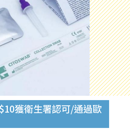
$10獲衛生署認可/通過歐