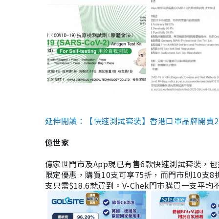
延伸閱讀：【快速測試套裝】香港口罩品牌開賣2款快速
億世家
億家世門市及App現已有售6款快速測試套裝，包括香港公司
限定優惠，購買10支可享75折，而門市則10支8折。現
支只需$18.6就買到。V-Chek門市購買一支平