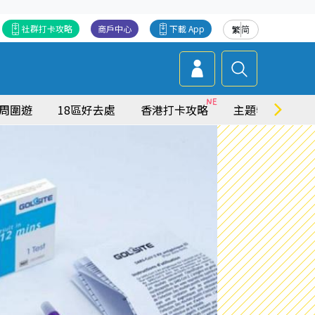
社群打卡攻略
商戶中心
下載 App
繁
简
周圍遊
18區好去處
香港打卡攻略
主題特集