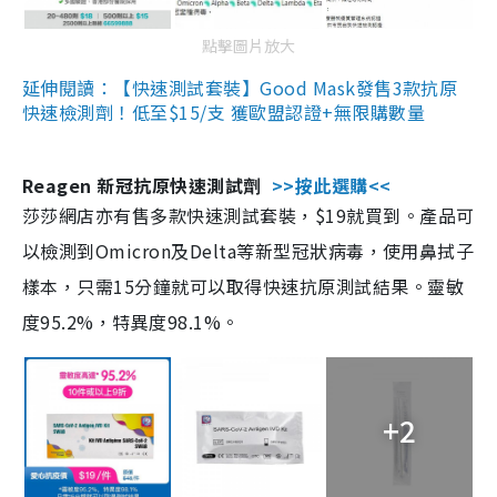
點擊圖片放大
延伸閱讀：【快速測試套裝】Good Mask發售3款抗原
快速檢測劑！低至$15/支 獲歐盟認證+無限購數量
Reagen 新冠抗原快速測試劑
>>按此選購<<
莎莎網店亦有售多款快速測試套裝，$19就買到。產品可
以檢測到Omicron及Delta等新型冠狀病毒，使用鼻拭子
樣本，只需15分鐘就可以取得快速抗原測試結果。靈敏
度95.2%，特異度98.1%。
+2