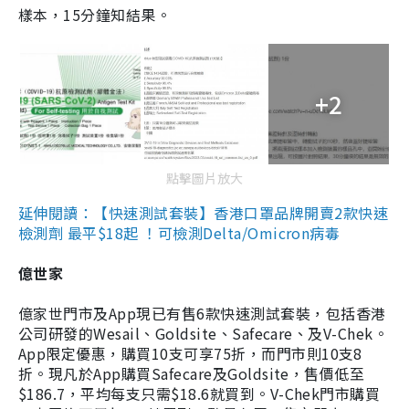
樣本，15分鐘知結果。
+2
點擊圖片放大
延伸閱讀：【快速測試套裝】香港口罩品牌開賣2款快速
檢測劑 最平$18起 ！可檢測Delta/Omicron病毒
億世家
億家世門市及App現已有售6款快速測試套裝，包括香港
公司研發的Wesail、Goldsite、Safecare、及V-Chek。
App限定優惠，購買10支可享75折，而門市則10支8
折。現凡於App購買Safecare及Goldsite，售價低至
$186.7，平均每支只需$18.6就買到。V-Chek門市購買