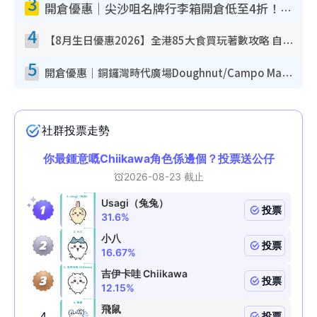
3
開倉優惠｜尖沙咀名牌行李箱開倉低至4折！一連5日 American Tourister/ace./Hallmark $200起！
4
【8月生日優惠2026】全港85大食買玩著數攻略 自助餐/火鍋放題同行免費＋誠品/DONKI送現金券
5
開倉優惠｜銅鑼灣時代廣場Doughnut/Campo Marzio開倉低至1折！背囊、書包、手袋劈價$200起