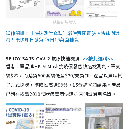
點擊圖片放大
延伸閱讀：【快速測試套裝】鄰住買開賣$9.9快速測試
劑！最快即日發貨 每日15萬盒補貨
SEJOY SARS-CoV-2 抗原快速檢測
>>按此選購<<
香港口罩品牌HK-M Mask抗疫價發售快速檢測劑，單支
裝$22，而購買500套裝低至$20/支買到。產品以鼻咽拭
子方式採樣，準確性高達99%，15分鐘就知結果。產品
已列在歐盟2019冠狀病毒病快速抗原測試通用名單。