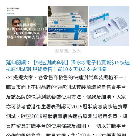
點擊圖片放大
延伸閱讀：【快速測試套裝】深水埗電子特賣城$15快速
抗原測試劑 現貨發售！買10支再送3支檢測棒
<< 提提大家，各零售商發售的快速測試套裝規格不一，
購買市面上不同品牌的快速測試套裝前請留意售賣平台
及該品牌的快速測試套裝使用方法、條款及細則，大家
亦可參考香港衞生署表列認可2019冠狀病毒病快速抗原
測試、歐盟2019冠狀病毒病快速抗原測試通用名單，購
買前留意訂購平台的使用條款及細則，一切以訂購平台
公佈的價錢為準。數量有限，售完即止；所有優惠細則