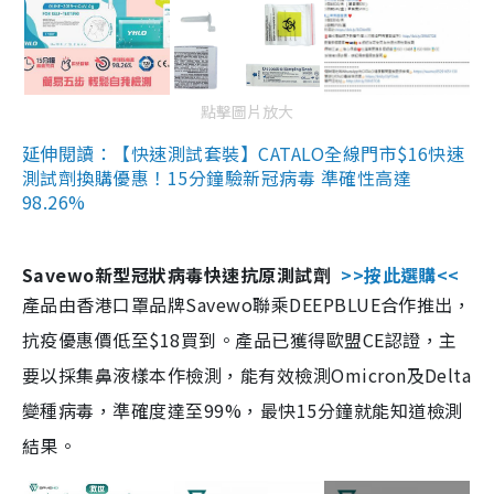
點擊圖片放大
延伸閱讀：【快速測試套裝】CATALO全線門市$16快速
測試劑換購優惠！15分鐘驗新冠病毒 準確性高達
98.26%
Savewo新型冠狀病毒快速抗原測試劑
>>按此選購<<
產品由香港口罩品牌Savewo聯乘DEEPBLUE合作推出，
抗疫優惠價低至$18買到。產品已獲得歐盟CE認證，主
要以採集鼻液樣本作檢測，能有效檢測Omicron及Delta
變種病毒，準確度達至99%，最快15分鐘就能知道檢測
結果。