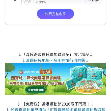
↓「森境奇緣夏日異想尋龍記」限定精品↓
↓漫遊秘境地墊、多用途旅行收納袋↓
↓ 【免費送】香港運動節2026電子門票！↓
↓ 設過百運動用品攤位 / 可現場體驗多項新穎運動及觀賞