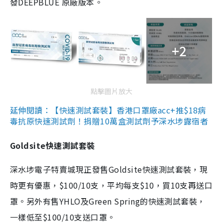
發DEEPBLUE 原廠版本。
+2
點擊圖片放大
延伸閱讀：【快速測試套裝】香港口罩廠acc+推$18病
毒抗原快速測試劑！捐贈10萬盒測試劑予深水埗露宿者
Goldsite快速測試套裝
深水埗電子特賣城現正發售Goldsite快速測試套裝，現
時更有優惠，$100/10支，平均每支$10，買10支再送口
罩。另外有售YHLO及Green Spring的快速測試套裝，
一樣低至$100/10支送口罩。