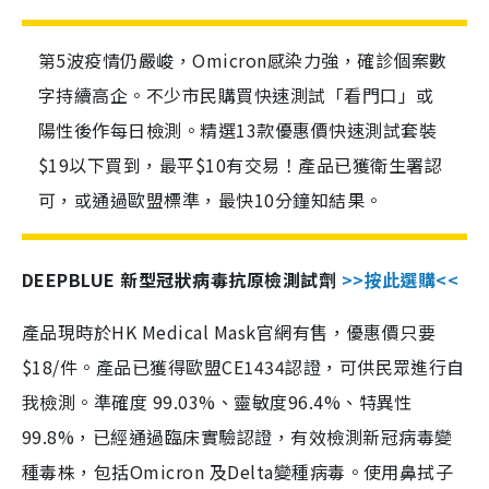
第5波疫情仍嚴峻，Omicron感染力強，確診個案數
字持續高企。不少市民購買快速測試「看門口」或
陽性後作每日檢測。精選13款優惠價快速測試套裝
$19以下買到，最平$10有交易！產品已獲衛生署認
可，或通過歐盟標準，最快10分鐘知結果。
DEEPBLUE 新型冠狀病毒抗原檢測試劑
>>按此選購<<
產品現時於HK Medical Mask官網有售，優惠價只要
$18/件。產品已獲得歐盟CE1434認證，可供民眾進行自
我檢測。準確度 99.03%、靈敏度96.4%、特異性
99.8%，已經通過臨床實驗認證，有效檢測新冠病毒變
種毒株，包括Omicron 及Delta變種病毒。使用鼻拭子