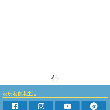
港玩港食港生活