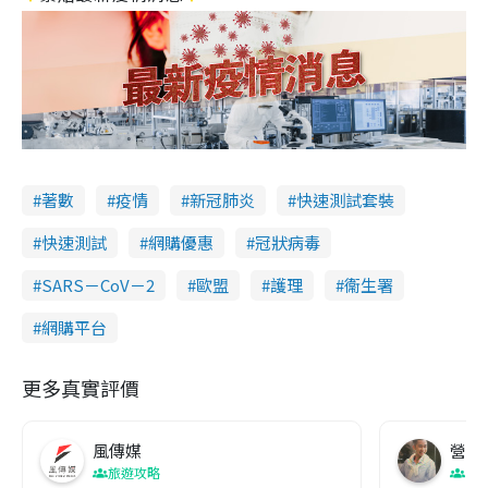
著數
疫情
新冠肺炎
快速測試套裝
快速測試
網購優惠
冠狀病毒
SARS－CoV－2
歐盟
護理
衞生署
網購平台
更多真實評價
風傳媒
營養教
旅遊攻略
生