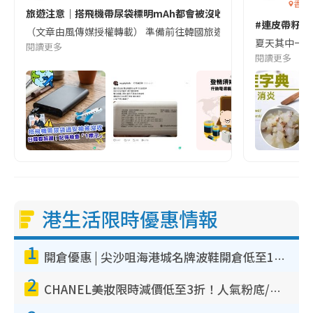
香港
旅遊注意｜搭飛機帶尿袋標明mAh都會被沒收😱出發前切記檢查「1
#連皮帶籽都
（文章由風傳媒授權轉載） 準備前往韓國旅遊的民眾，近期要特別留
夏天其中一種時
閱讀更多
閱讀更多
港生活限時優惠情報
1
開倉優惠 | 尖沙咀海港城名牌波鞋開倉低至1折！On鞋$899起／Joy&Peace鞋履$98起
2
CHANEL美妝限時減價低至3折！人氣粉底/唇膏/精華液低至$275！COCO香水都有平