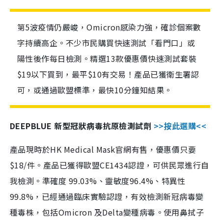
第5波疫情仍嚴峻，Omicron感染力強，確診個案數
字持續高企。不少市民購買快速測試「看門口」或
陽性後作每日檢測。精選13款優惠價快速測試套裝
$19以下買到，最平$10有交易！產品已獲衛生署認
可，或通過歐盟標準，最快10分鐘知結果。
DEEPBLUE 新型冠狀病毒抗原檢測試劑
>>按此選購<<
產品現時於HK Medical Mask官網有售，優惠價只要
$18/件。產品已獲得歐盟CE1434認證，可供民眾進行自
我檢測。準確度 99.03%、靈敏度96.4%、特異性
99.8%，已經通過臨床實驗認證，有效檢測新冠病毒變
種毒株，包括Omicron 及Delta變種病毒。使用鼻拭子