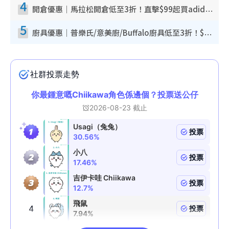
4
開倉優惠｜馬拉松開倉低至3折！直擊$99起買adidas／New Balance／Puma鞋款 STANLEY保溫杯劈價至$119起
5
廚具優惠｜普樂氏/意美廚/Buffalo廚具低至3折！$89起買煎鍋／炒鑊／個人鍋 同場小家電激減至$99起