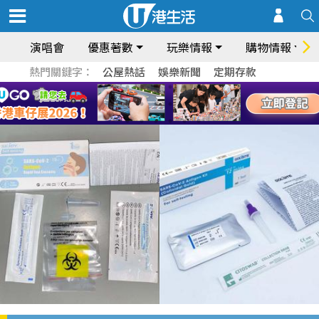
演唱會
優惠著數
玩樂情報
購物情報
熱門關鍵字：
公屋熱話
娛樂新聞
定期存款