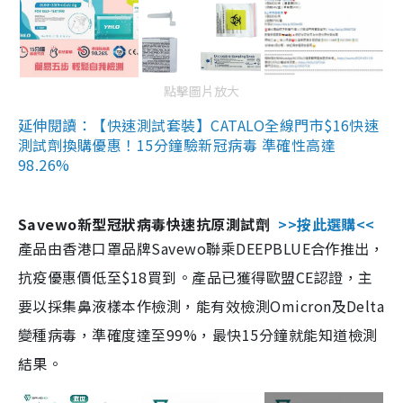
點擊圖片放大
延伸閱讀：【快速測試套裝】CATALO全線門市$16快速
測試劑換購優惠！15分鐘驗新冠病毒 準確性高達
98.26%
Savewo新型冠狀病毒快速抗原測試劑
>>按此選購<<
產品由香港口罩品牌Savewo聯乘DEEPBLUE合作推出，
抗疫優惠價低至$18買到。產品已獲得歐盟CE認證，主
要以採集鼻液樣本作檢測，能有效檢測Omicron及Delta
變種病毒，準確度達至99%，最快15分鐘就能知道檢測
結果。