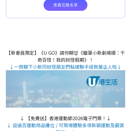
【新會員限定】《U GO》請你睇👹《蠟筆小新劇場版：千
奇百怪！我的妖怪假期》！
↓一齊睇下小新同妖怪朋友們點樣聯手拯救屋企人啦↓
↓ 【免費送】香港運動節2026電子門票！↓
↓ 設過百運動用品攤位 / 可現場體驗多項新穎運動及觀賞