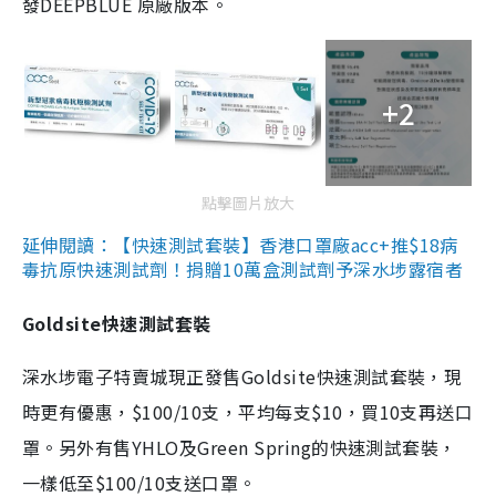
發DEEPBLUE 原廠版本。
+2
點擊圖片放大
延伸閱讀：【快速測試套裝】香港口罩廠acc+推$18病
毒抗原快速測試劑！捐贈10萬盒測試劑予深水埗露宿者
Goldsite快速測試套裝
深水埗電子特賣城現正發售Goldsite快速測試套裝，現
時更有優惠，$100/10支，平均每支$10，買10支再送口
罩。另外有售YHLO及Green Spring的快速測試套裝，
一樣低至$100/10支送口罩。