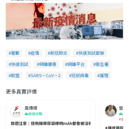
著數
疫情
新冠肺炎
快速測試套裝
快速測試
網購優惠
網購平台
衞生署
歐盟
SARS－CoV－2
冠狀病毒
護理
更多真實評價
風傳媒
營養教
旅遊攻略
生
香港
旅遊注意｜搭飛機帶尿袋標明mAh都會被沒收😱出發前切記檢查「1
#連皮帶籽都