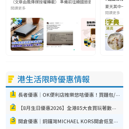
（文章由風傳媒授權轉載） 準備前往韓國旅遊的民眾，近期要特別留
夏天其中一種時
閱讀更多
閱讀更多
港生活限時優惠情報
1
長者優惠｜OK便利店推樂悠咭優惠！買麵包/牛奶/保健品拍卡即減
2
【8月生日優惠2026】全港85大食買玩著數攻略 自助餐/火鍋放題同行免費＋誠品/DONKI送現金券
3
開倉優惠｜銅鑼灣MICHAEL KORS開倉低至17折！直擊$500起買手袋/銀包/鞋款 必買經典Jet Set系列