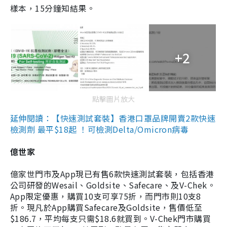
樣本，15分鐘知結果。
+2
點擊圖片放大
延伸閱讀：【快速測試套裝】香港口罩品牌開賣2款快速
檢測劑 最平$18起 ！可檢測Delta/Omicron病毒
億世家
億家世門市及App現已有售6款快速測試套裝，包括香港
公司研發的Wesail、Goldsite、Safecare、及V-Chek。
App限定優惠，購買10支可享75折，而門市則10支8
折。現凡於App購買Safecare及Goldsite，售價低至
$186.7，平均每支只需$18.6就買到。V-Chek門市購買