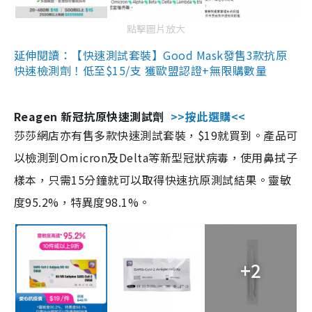
點擊圖片放大
延伸閱讀：【快速測試套裝】Good Mask發售3款抗原
快速檢測劑！低至$15/支 獲歐盟認證+無限購數量
Reagen 新冠抗原快速測試劑
>>按此選購<<
莎莎網店亦有售多款快速測試套裝，$19就買到。產品可
以檢測到Omicron及Delta等新型冠狀病毒，使用鼻拭子
樣本，只需15分鐘就可以取得快速抗原測試結果。靈敏
度95.2%，特異度98.1%。
+2