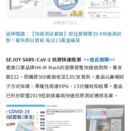
點擊圖片放大
延伸閱讀：【快速測試套裝】鄰住買開賣$9.9快速測試
劑！最快即日發貨 每日15萬盒補貨
SEJOY SARS-CoV-2 抗原快速檢測
>>按此選購<<
香港口罩品牌HK-M Mask抗疫價發售快速檢測劑，單支
裝$22，而購買500套裝低至$20/支買到。產品以鼻咽拭
子方式採樣，準確性高達99%，15分鐘就知結果。產品
已列在歐盟2019冠狀病毒病快速抗原測試通用名單。