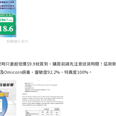
點擊圖片放大
劑，現時只要超低價$9.9就買到，購買前請先注意送貨時間！這款
Omicorn病毒，靈敏度92.2%，特異度100%。