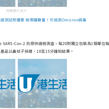
點擊圖片放大
測試劑優惠 無限購數量！可檢測Omicron病毒
are SARS-Cov-2 抗原快速檢測盒，每20劑獨立包裝為1個單位
5。產品以鼻拭子採樣，10至15分鐘知結果。