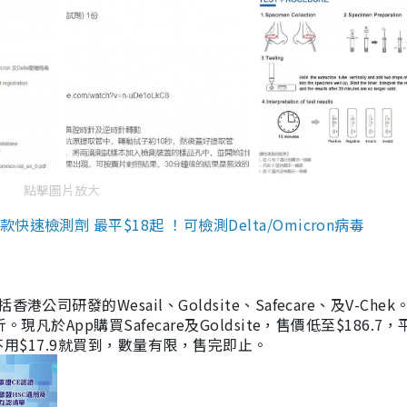
點擊圖片放大
檢測劑 最平$18起 ！可檢測Delta/Omicron病毒
研發的Wesail、Goldsite、Safecare、及V-Chek。
凡於App購買Safecare及Goldsite，售價低至$186.7
均不用$17.9就買到，數量有限，售完即止。