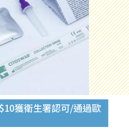
$10獲衛生署認可/通過歐