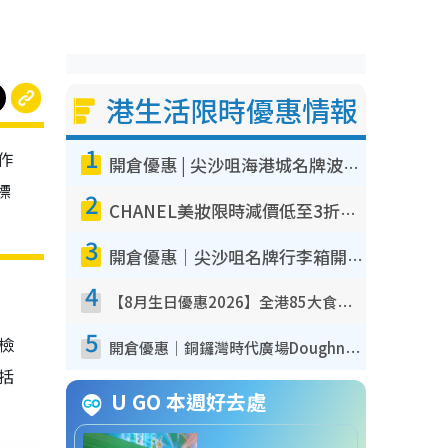
港生活限時優惠情報
1
作
開倉優惠 | 尖沙咀海港城名牌波鞋開倉低至1折！On鞋$899起／Joy&Peace鞋履$98起
標
2
CHANEL美妝限時減價低至3折！人氣粉底/唇膏/精華液低至$275！COCO香水都有平
3
開倉優惠｜尖沙咀名牌行李箱開倉低至4折！一連5日 American Tourister/ace./Hallmark $200起！
4
【8月生日優惠2026】全港85大食買玩著數攻略 自助餐/火鍋放題同行免費＋誠品/DONKI送現金券
5
我檢
開倉優惠｜銅鑼灣時代廣場Doughnut/Campo Marzio開倉低至1折！背囊、書包、手袋劈價$200起
包括
U GO 本週好去處