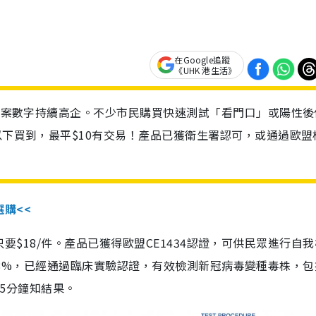
在Google追蹤
《UHK 港生活》
診個案數字持續高企。不少市民購買快速測試「看門口」或陽性後
以下買到，最平$10有交易！產品已獲衛生署認可，或通過歐盟
選購<<
惠價只要$18/件。產品已獲得歐盟CE1434認證，可供民眾進行自
性99.8%，已經通過臨床實驗認證，有效檢測新冠病毒變種毒株，
，15分鐘知結果。