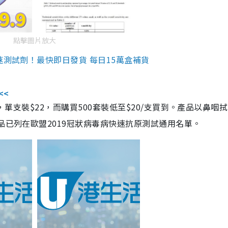
點擊圖片放大
速測試劑！最快即日發貨 每日15萬盒補貨
<<
，單支裝$22，而購買500套裝低至$20/支買到。產品以鼻咽
品已列在歐盟2019冠狀病毒病快速抗原測試通用名單。