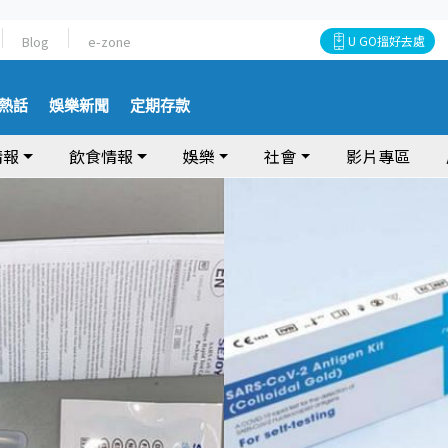
Blog
e-zone
U GO搵好去處
熱話
娛樂新聞
定期存款
情報
飲食情報
娛樂
社會
影片專區