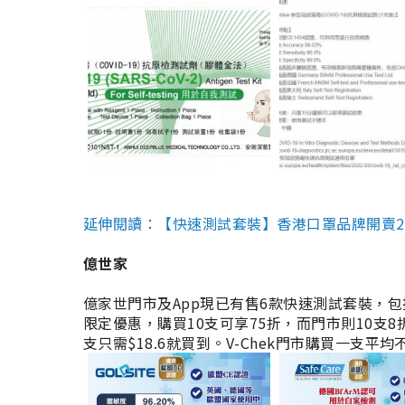
延伸閱讀：【快速測試套裝】香港口罩品牌開賣2款快速
億世家
億家世門市及App現已有售6款快速測試套裝，包括香港公司
限定優惠，購買10支可享75折，而門市則10支8折。現
支只需$18.6就買到。V-Chek門市購買一支平