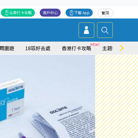
社群打卡攻略
商戶中心
下載 App
繁
简
周圍遊
18區好去處
香港打卡攻略
主題特集