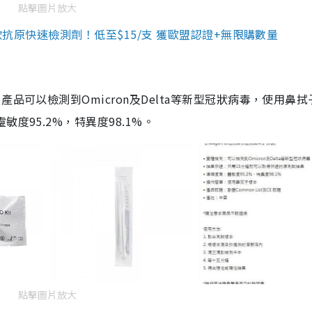
點擊圖片放大
3款抗原快速檢測劑！低至$15/支 獲歐盟認證+無限購數量
品可以檢測到Omicron及Delta等新型冠狀病毒，使用鼻拭
度95.2%，特異度98.1%。
點擊圖片放大