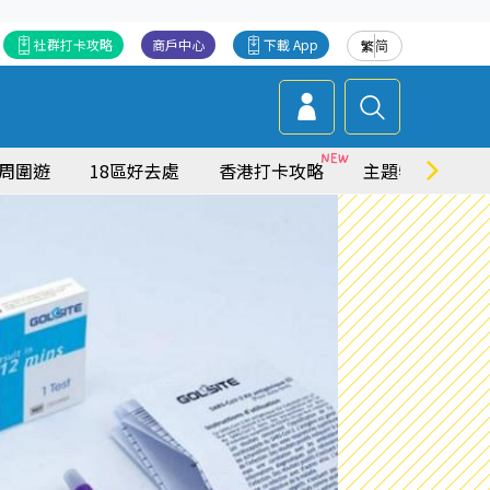
社群打卡攻略
商戶中心
下載 App
繁
简
周圍遊
18區好去處
香港打卡攻略
主題特集