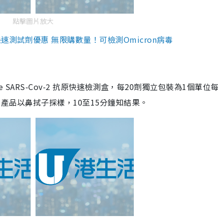
點擊圖片放大
測試劑優惠 無限購數量！可檢測Omicron病毒
are SARS-Cov-2 抗原快速檢測盒，每20劑獨立包裝為1個單位
5。產品以鼻拭子採樣，10至15分鐘知結果。