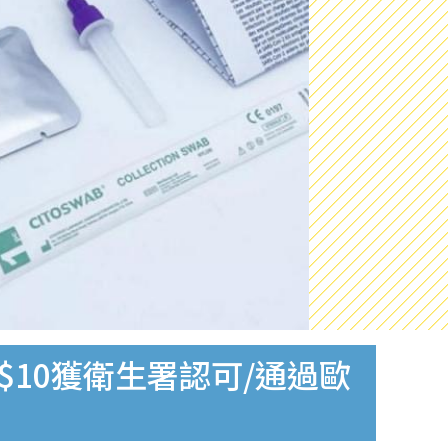
$10獲衛生署認可/通過歐