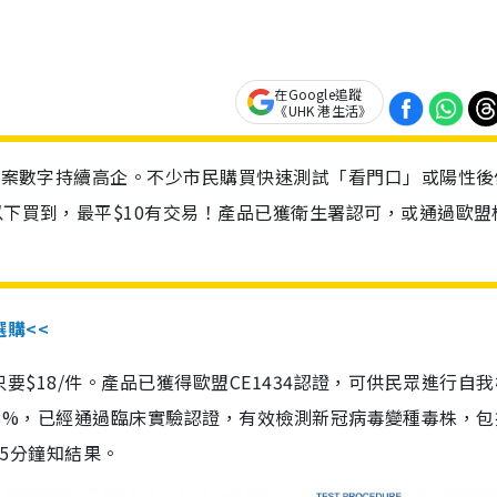
在Google追蹤
《UHK 港生活》
診個案數字持續高企。不少市民購買快速測試「看門口」或陽性後
以下買到，最平$10有交易！產品已獲衛生署認可，或通過歐盟
選購<<
惠價只要$18/件。產品已獲得歐盟CE1434認證，可供民眾進行自
性99.8%，已經通過臨床實驗認證，有效檢測新冠病毒變種毒株，
，15分鐘知結果。