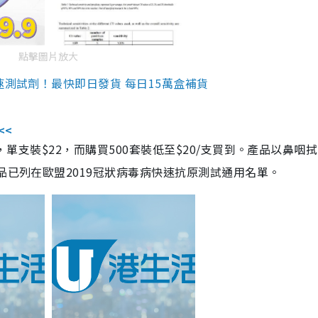
點擊圖片放大
速測試劑！最快即日發貨 每日15萬盒補貨
<<
，單支裝$22，而購買500套裝低至$20/支買到。產品以鼻咽
品已列在歐盟2019冠狀病毒病快速抗原測試通用名單。