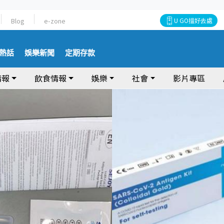
Blog
e-zone
U GO搵好去處
熱話
娛樂新聞
定期存款
情報
飲食情報
娛樂
社會
影片專區