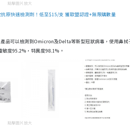
點擊圖片放大
3款抗原快速檢測劑！低至$15/支 獲歐盟認證+無限購數量
品可以檢測到Omicron及Delta等新型冠狀病毒，使用鼻拭
度95.2%，特異度98.1%。
點擊圖片放大