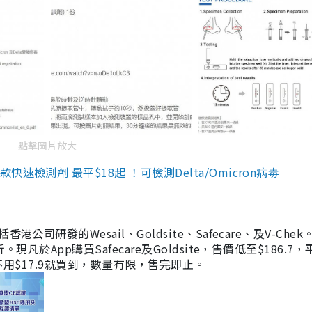
點擊圖片放大
檢測劑 最平$18起 ！可檢測Delta/Omicron病毒
研發的Wesail、Goldsite、Safecare、及V-Chek。
凡於App購買Safecare及Goldsite，售價低至$186.7
均不用$17.9就買到，數量有限，售完即止。