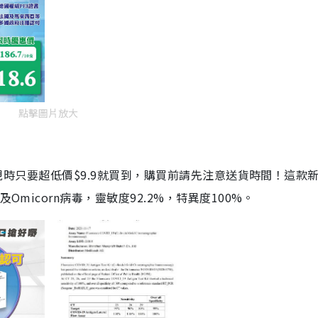
點擊圖片放大
劑，現時只要超低價$9.9就買到，購買前請先注意送貨時間！這款
Omicorn病毒，靈敏度92.2%，特異度100%。