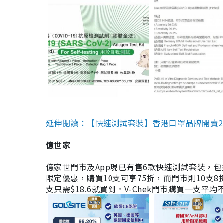
延伸閱讀：【快速測試套裝】香港口罩品牌開賣2款快速
億世家
億家世門市及App現已有售6款快速測試套裝，包括香港公司
限定優惠，購買10支可享75折，而門市則10支8折。現
支只需$18.6就買到。V-Chek門市購買一支平