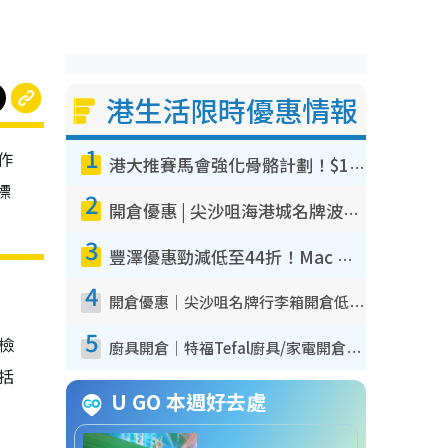
港生活限時優惠情報
1
作
港大推賽馬會強化骨骼計劃！$100骨質密度X光檢查 完成免費運動訓練送超市禮券！附參加資格
標
2
開倉優惠 | 尖沙咀海港城名牌波鞋開倉低至1折！On鞋$899起／Joy&Peace鞋履$98起
3
豐澤優惠勁減低至44折！Mac mini/iPhone17Pro大減價！廚房家電$220起
4
開倉優惠｜尖沙咀名牌行李箱開倉低至4折！一連5日 American Tourister/ace./Hallmark $200起！
5
我檢
廚具開倉｜特福Tefal廚具/家電開倉低至3折！$220起買平底鍋/炒鑊/湯煲！電飯煲/吸塵機/燙斗$418起
包括
U GO 本週好去處