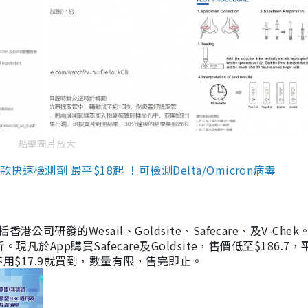
點擊圖片放大
檢測劑 最平$18起 ！可檢測Delta/Omicron病毒
研發的Wesail、Goldsite、Safecare、及V-Chek。
凡於App購買Safecare及Goldsite，售價低至$186.7
均不用$17.9就買到，數量有限，售完即止。