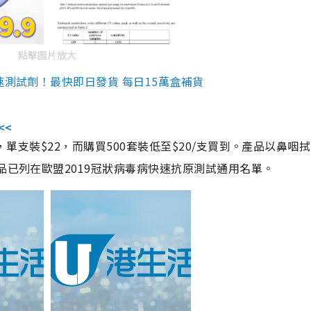
點擊圖片放大
速測試劑！最快即日發貨 每日15萬盒補貨
<<
，單支裝$22，而購買500套裝低至$20/支買到。產品以鼻咽
品已列在歐盟2019冠狀病毒病快速抗原測試通用名單。