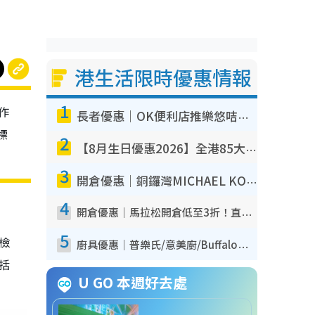
港生活限時優惠情報
1
作
長者優惠｜OK便利店推樂悠咭優惠！買麵包/牛奶/保健品拍卡即減
標
2
【8月生日優惠2026】全港85大食買玩著數攻略 自助餐/火鍋放題同行免費＋誠品/DONKI送現金券
3
開倉優惠｜銅鑼灣MICHAEL KORS開倉低至17折！直擊$500起買手袋/銀包/鞋款 必買經典Jet Set系列
4
開倉優惠｜馬拉松開倉低至3折！直擊$99起買adidas／New Balance／Puma鞋款 STANLEY保溫杯劈價至$119起
5
我檢
廚具優惠｜普樂氏/意美廚/Buffalo廚具低至3折！$89起買煎鍋／炒鑊／個人鍋 同場小家電激減至$99起
包括
U GO 本週好去處