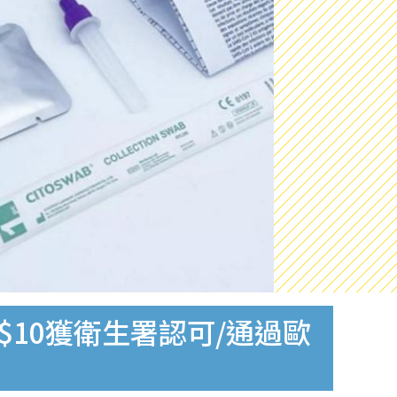
$10獲衛生署認可/通過歐