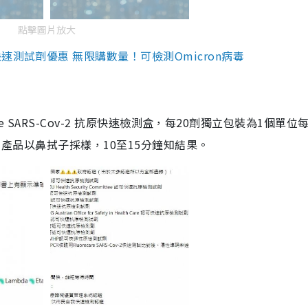
點擊圖片放大
測試劑優惠 無限購數量！可檢測Omicron病毒
are SARS-Cov-2 抗原快速檢測盒，每20劑獨立包裝為1個單位
5。產品以鼻拭子採樣，10至15分鐘知結果。