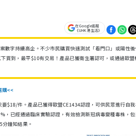
在Google追蹤
《UHK 港生活》
診個案數字持續高企。不少市民購買快速測試「看門口」或陽性後
以下買到，最平$10有交易！產品已獲衛生署認可，或通過歐盟
選購<<
惠價只要$18/件。產品已獲得歐盟CE1434認證，可供民眾進行自
性99.8%，已經通過臨床實驗認證，有效檢測新冠病毒變種毒株，
，15分鐘知結果。