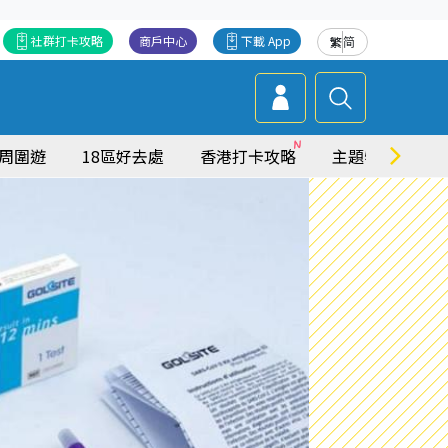
社群打卡攻略
商戶中心
下載 App
繁
简
周圍遊
18區好去處
香港打卡攻略
主題特集