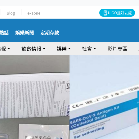
Blog
e-zone
U GO搵好去處
熱話
娛樂新聞
定期存款
情報
飲食情報
娛樂
社會
影片專區