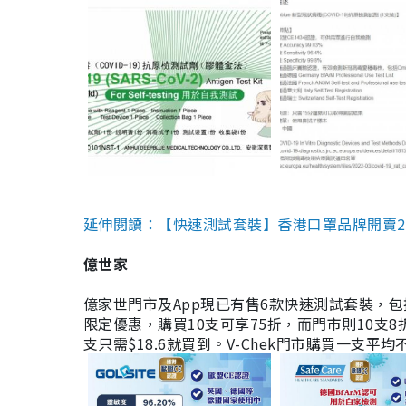
延伸閱讀：【快速測試套裝】香港口罩品牌開賣2款快速
億世家
億家世門市及App現已有售6款快速測試套裝，包括香港公司
限定優惠，購買10支可享75折，而門市則10支8折。現
支只需$18.6就買到。V-Chek門市購買一支平