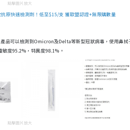
點擊圖片放大
3款抗原快速檢測劑！低至$15/支 獲歐盟認證+無限購數量
品可以檢測到Omicron及Delta等新型冠狀病毒，使用鼻拭
度95.2%，特異度98.1%。
點擊圖片放大