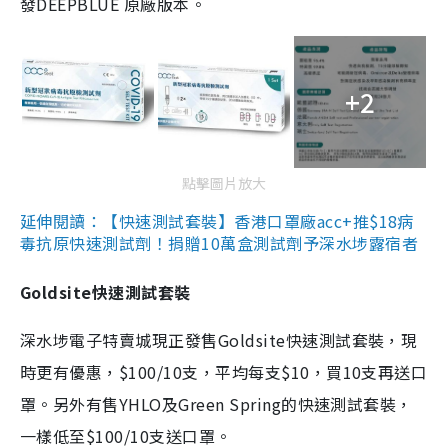
發DEEPBLUE 原廠版本。
+2
點擊圖片放大
延伸閱讀：【快速測試套裝】香港口罩廠acc+推$18病
毒抗原快速測試劑！捐贈10萬盒測試劑予深水埗露宿者
Goldsite快速測試套裝
深水埗電子特賣城現正發售Goldsite快速測試套裝，現
時更有優惠，$100/10支，平均每支$10，買10支再送口
罩。另外有售YHLO及Green Spring的快速測試套裝，
一樣低至$100/10支送口罩。