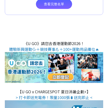
《U GO》請您去香港運動節2026！
體驗新興運動💦＋競技賽事💪＋100+運動用品攤位🔥
【U GO x CHARGESPOT 夏日消暑企劃⚡】
> 打卡即送充電券！限量1000張🔋送完即止 <