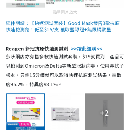
點擊圖片放大
延伸閱讀：【快速測試套裝】Good Mask發售3款抗原
快速檢測劑！低至$15/支 獲歐盟認證+無限購數量
Reagen 新冠抗原快速測試劑
>>按此選購<<
莎莎網店亦有售多款快速測試套裝，$19就買到。產品可
以檢測到Omicron及Delta等新型冠狀病毒，使用鼻拭子
樣本，只需15分鐘就可以取得快速抗原測試結果。靈敏
度95.2%，特異度98.1%。
+2