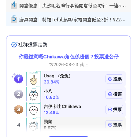
4
開倉優惠｜尖沙咀名牌行李箱開倉低至4折！一連5日 American Tourister/ace./Hallmark $200起！
5
廚具開倉｜特福Tefal廚具/家電開倉低至3折！$220起買平底鍋/炒鑊/湯煲！電飯煲/吸塵機/燙斗$418起