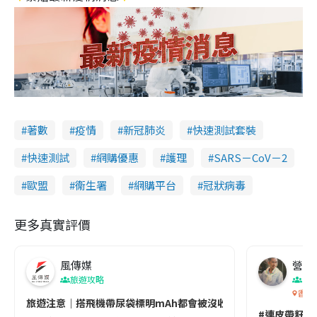
著數
疫情
新冠肺炎
快速測試套裝
快速測試
網購優惠
護理
SARS－CoV－2
歐盟
衞生署
網購平台
冠狀病毒
更多真實評價
風傳媒
營養教
旅遊攻略
生
香港
旅遊注意｜搭飛機帶尿袋標明mAh都會被沒收😱出發前切記檢查「1
#連皮帶籽都