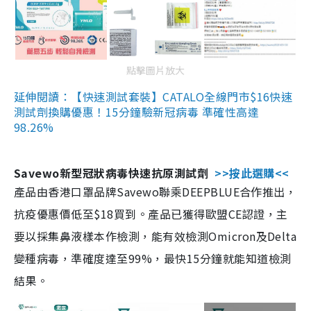
點擊圖片放大
延伸閱讀：【快速測試套裝】CATALO全線門市$16快速
測試劑換購優惠！15分鐘驗新冠病毒 準確性高達
98.26%
Savewo新型冠狀病毒快速抗原測試劑
>>按此選購<<
產品由香港口罩品牌Savewo聯乘DEEPBLUE合作推出，
抗疫優惠價低至$18買到。產品已獲得歐盟CE認證，主
要以採集鼻液樣本作檢測，能有效檢測Omicron及Delta
變種病毒，準確度達至99%，最快15分鐘就能知道檢測
結果。