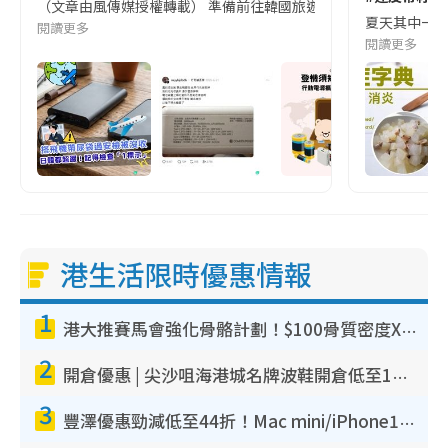
（文章由風傳媒授權轉載） 準備前往韓國旅遊的民眾，近期要特別留
夏天其中一種時
閱讀更多
閱讀更多
港生活限時優惠情報
1
港大推賽馬會強化骨骼計劃！$100骨質密度X光檢查 完成免費運動訓練送超市禮券！附參加資格
2
開倉優惠 | 尖沙咀海港城名牌波鞋開倉低至1折！On鞋$899起／Joy&Peace鞋履$98起
3
豐澤優惠勁減低至44折！Mac mini/iPhone17Pro大減價！廚房家電$220起