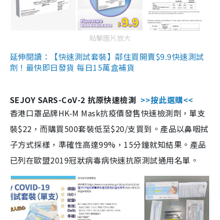
點擊圖片放大
延伸閱讀：【快速測試套裝】鄰住買開賣$9.9快速測試
劑！最快即日發貨 每日15萬盒補貨
SEJOY SARS-CoV-2 抗原快速檢測
>>按此選購<<
香港口罩品牌HK-M Mask抗疫價發售快速檢測劑，單支
裝$22，而購買500套裝低至$20/支買到。產品以鼻咽拭
子方式採樣，準確性高達99%，15分鐘就知結果。產品
已列在歐盟2019冠狀病毒病快速抗原測試通用名單。