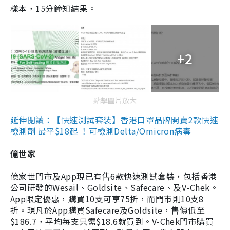
樣本，15分鐘知結果。
+2
點擊圖片放大
延伸閱讀：【快速測試套裝】香港口罩品牌開賣2款快速
檢測劑 最平$18起 ！可檢測Delta/Omicron病毒
億世家
億家世門市及App現已有售6款快速測試套裝，包括香港
公司研發的Wesail、Goldsite、Safecare、及V-Chek。
App限定優惠，購買10支可享75折，而門市則10支8
折。現凡於App購買Safecare及Goldsite，售價低至
$186.7，平均每支只需$18.6就買到。V-Chek門市購買