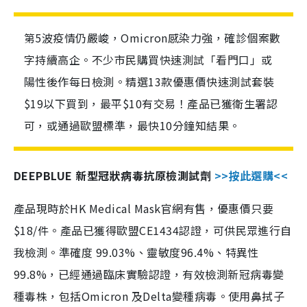
第5波疫情仍嚴峻，Omicron感染力強，確診個案數
字持續高企。不少市民購買快速測試「看門口」或
陽性後作每日檢測。精選13款優惠價快速測試套裝
$19以下買到，最平$10有交易！產品已獲衛生署認
可，或通過歐盟標準，最快10分鐘知結果。
DEEPBLUE 新型冠狀病毒抗原檢測試劑
>>按此選購<<
產品現時於HK Medical Mask官網有售，優惠價只要
$18/件。產品已獲得歐盟CE1434認證，可供民眾進行自
我檢測。準確度 99.03%、靈敏度96.4%、特異性
99.8%，已經通過臨床實驗認證，有效檢測新冠病毒變
種毒株，包括Omicron 及Delta變種病毒。使用鼻拭子