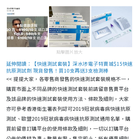
點擊圖片放大
延伸閱讀：【快速測試套裝】深水埗電子特賣城$15快速
抗原測試劑 現貨發售！買10支再送3支檢測棒
<< 提提大家，各零售商發售的快速測試套裝規格不一，
購買市面上不同品牌的快速測試套裝前請留意售賣平台
及該品牌的快速測試套裝使用方法、條款及細則，大家
亦可參考香港衞生署表列認可2019冠狀病毒病快速抗原
測試、歐盟2019冠狀病毒病快速抗原測試通用名單，購
買前留意訂購平台的使用條款及細則，一切以訂購平台
公佈的價錢為準。數量有限，售完即止；所有優惠細則