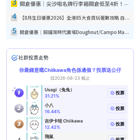
3
開倉優惠｜尖沙咀名牌行李箱開倉低至4折！一連5日 American Tourister/ace./Hallmark $200起！
4
【8月生日優惠2026】全港85大食買玩著數攻略 自助餐/火鍋放題同行免費＋誠品/DONKI送現金券
5
開倉優惠｜銅鑼灣時代廣場Doughnut/Campo Marzio開倉低至1折！背囊、書包、手袋劈價$200起