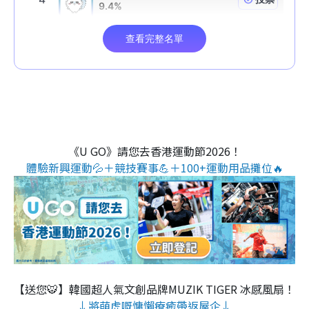
《U GO》請您去香港運動節2026！
體驗新興運動💦＋競技賽事💪＋100+運動用品攤位🔥
【送您🐯】韓國超人氣文創品牌MUZIK TIGER 冰感風扇！
↓將萌虎嘅慵懶療癒帶返屋企↓