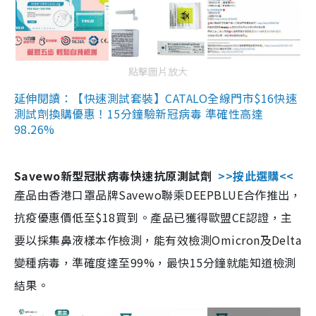
點擊圖片放大
延伸閱讀：【快速測試套裝】CATALO全線門市$16快速
測試劑換購優惠！15分鐘驗新冠病毒 準確性高達
98.26%
Savewo新型冠狀病毒快速抗原測試劑
>>按此選購<<
產品由香港口罩品牌Savewo聯乘DEEPBLUE合作推出，
抗疫優惠價低至$18買到。產品已獲得歐盟CE認證，主
要以採集鼻液樣本作檢測，能有效檢測Omicron及Delta
變種病毒，準確度達至99%，最快15分鐘就能知道檢測
結果。