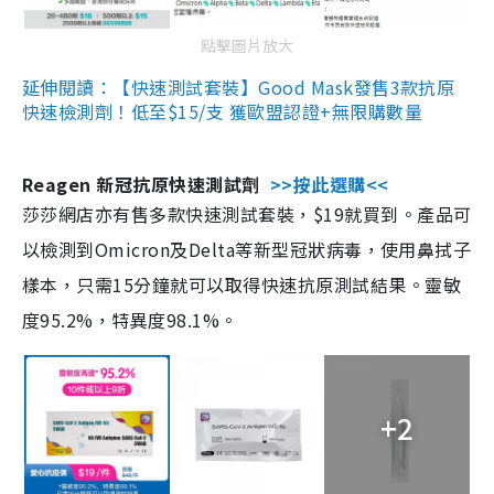
點擊圖片放大
延伸閱讀：【快速測試套裝】Good Mask發售3款抗原
快速檢測劑！低至$15/支 獲歐盟認證+無限購數量
Reagen 新冠抗原快速測試劑
>>按此選購<<
莎莎網店亦有售多款快速測試套裝，$19就買到。產品可
以檢測到Omicron及Delta等新型冠狀病毒，使用鼻拭子
樣本，只需15分鐘就可以取得快速抗原測試結果。靈敏
度95.2%，特異度98.1%。
+2