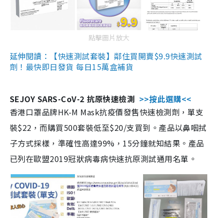
點擊圖片放大
延伸閱讀：【快速測試套裝】鄰住買開賣$9.9快速測試
劑！最快即日發貨 每日15萬盒補貨
SEJOY SARS-CoV-2 抗原快速檢測
>>按此選購<<
香港口罩品牌HK-M Mask抗疫價發售快速檢測劑，單支
裝$22，而購買500套裝低至$20/支買到。產品以鼻咽拭
子方式採樣，準確性高達99%，15分鐘就知結果。產品
已列在歐盟2019冠狀病毒病快速抗原測試通用名單。