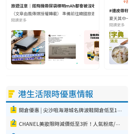
香港
旅遊注意｜搭飛機帶尿袋標明mAh都會被沒收😱出發前切記檢查「1
#連皮帶籽都
（文章由風傳媒授權轉載） 準備前往韓國旅遊的民眾，近期要特別留
夏天其中一種時
閱讀更多
閱讀更多
港生活限時優惠情報
1
開倉優惠 | 尖沙咀海港城名牌波鞋開倉低至1折！On鞋$899起／Joy&Peace鞋履$98起
2
CHANEL美妝限時減價低至3折！人氣粉底/唇膏/精華液低至$275！COCO香水都有平