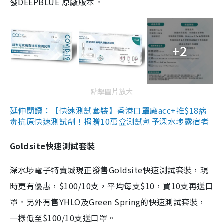
發DEEPBLUE 原廠版本。
+2
點擊圖片放大
延伸閱讀：【快速測試套裝】香港口罩廠acc+推$18病
毒抗原快速測試劑！捐贈10萬盒測試劑予深水埗露宿者
Goldsite快速測試套裝
深水埗電子特賣城現正發售Goldsite快速測試套裝，現
時更有優惠，$100/10支，平均每支$10，買10支再送口
罩。另外有售YHLO及Green Spring的快速測試套裝，
一樣低至$100/10支送口罩。