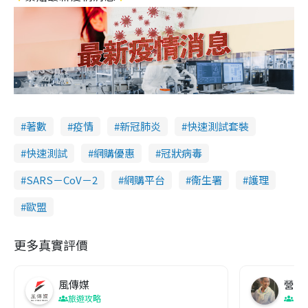
著數
疫情
新冠肺炎
快速測試套裝
快速測試
網購優惠
冠狀病毒
SARS－CoV－2
網購平台
衞生署
護理
歐盟
更多真實評價
風傳媒
營養教
旅遊攻略
生