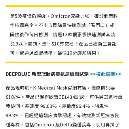
第5波疫情仍嚴峻，Omicron感染力強，確診個案數
字持續高企。不少市民購買快速測試「看門口」或
陽性後作每日檢測。精選13款優惠價快速測試套裝
$19以下買到，最平$10有交易！產品已獲衛生署認
可，或通過歐盟標準，最快10分鐘知結果。
DEEPBLUE 新型冠狀病毒抗原檢測試劑
>>按此選購<<
產品現時於HK Medical Mask官網有售，優惠價只要
$18/件。產品已獲得歐盟CE1434認證，可供民眾進行自
我檢測。準確度 99.03%、靈敏度96.4%、特異性
99.8%，已經通過臨床實驗認證，有效檢測新冠病毒變
種毒株，包括Omicron 及Delta變種病毒。使用鼻拭子