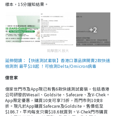
樣本，15分鐘知結果。
+2
點擊圖片放大
延伸閱讀：【快速測試套裝】香港口罩品牌開賣2款快速
檢測劑 最平$18起 ！可檢測Delta/Omicron病毒
億世家
億家世門市及App現已有售6款快速測試套裝，包括香港
公司研發的Wesail、Goldsite、Safecare、及V-Chek。
App限定優惠，購買10支可享75折，而門市則10支8
折。現凡於App購買Safecare及Goldsite，售價低至
$186.7，平均每支只需$18.6就買到。V-Chek門市購買