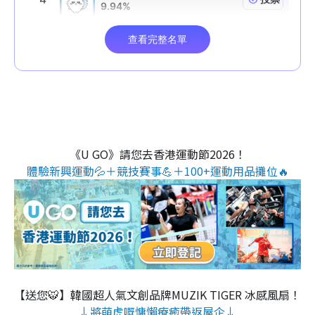
《U GO》請您去香港運動節2026！
體驗新興運動💦＋競技賽事💪＋100+運動用品攤位🔥
【送您🐯】韓國超人氣文創品牌MUZIK TIGER 冰感風扇！
↓將萌虎嘅慵懶療癒帶返屋企↓