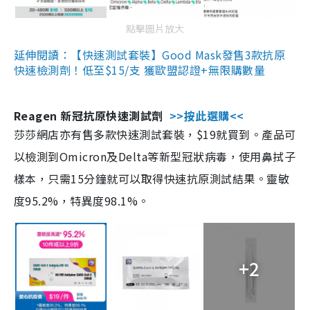
點擊圖片放大
延伸閱讀：【快速測試套裝】Good Mask發售3款抗原
快速檢測劑！低至$15/支 獲歐盟認證+無限購數量
Reagen 新冠抗原快速測試劑
>>按此選購<<
莎莎網店亦有售多款快速測試套裝，$19就買到。產品可
以檢測到Omicron及Delta等新型冠狀病毒，使用鼻拭子
樣本，只需15分鐘就可以取得快速抗原測試結果。靈敏
度95.2%，特異度98.1%。
+2