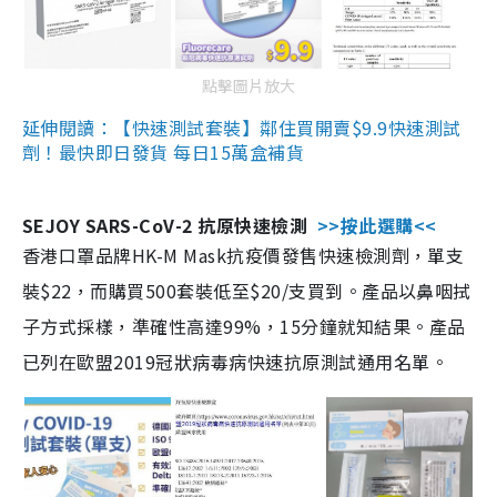
點擊圖片放大
延伸閱讀：【快速測試套裝】鄰住買開賣$9.9快速測試
劑！最快即日發貨 每日15萬盒補貨
SEJOY SARS-CoV-2 抗原快速檢測
>>按此選購<<
香港口罩品牌HK-M Mask抗疫價發售快速檢測劑，單支
裝$22，而購買500套裝低至$20/支買到。產品以鼻咽拭
子方式採樣，準確性高達99%，15分鐘就知結果。產品
已列在歐盟2019冠狀病毒病快速抗原測試通用名單。