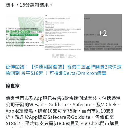
樣本，15分鐘知結果。
+2
點擊圖片放大
延伸閱讀：【快速測試套裝】香港口罩品牌開賣2款快速
檢測劑 最平$18起 ！可檢測Delta/Omicron病毒
億世家
億家世門市及App現已有售6款快速測試套裝，包括香港
公司研發的Wesail、Goldsite、Safecare、及V-Chek。
App限定優惠，購買10支可享75折，而門市則10支8
折。現凡於App購買Safecare及Goldsite，售價低至
$186.7，平均每支只需$18.6就買到。V-Chek門市購買