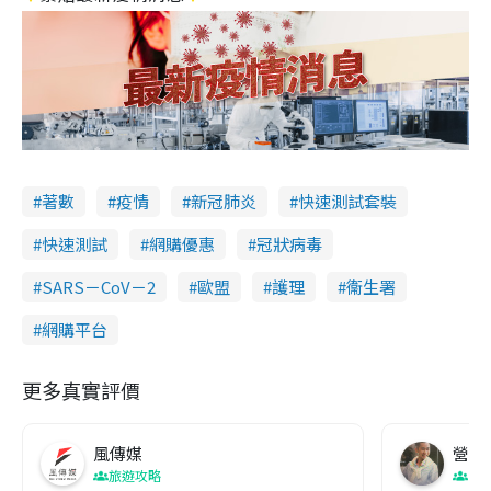
著數
疫情
新冠肺炎
快速測試套裝
快速測試
網購優惠
冠狀病毒
SARS－CoV－2
歐盟
護理
衞生署
網購平台
更多真實評價
風傳媒
營養教
旅遊攻略
生