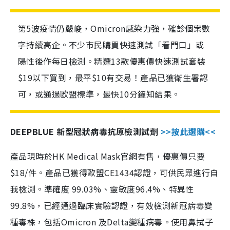
第5波疫情仍嚴峻，Omicron感染力強，確診個案數
字持續高企。不少市民購買快速測試「看門口」或
陽性後作每日檢測。精選13款優惠價快速測試套裝
$19以下買到，最平$10有交易！產品已獲衛生署認
可，或通過歐盟標準，最快10分鐘知結果。
DEEPBLUE 新型冠狀病毒抗原檢測試劑
>>按此選購<<
產品現時於HK Medical Mask官網有售，優惠價只要
$18/件。產品已獲得歐盟CE1434認證，可供民眾進行自
我檢測。準確度 99.03%、靈敏度96.4%、特異性
99.8%，已經通過臨床實驗認證，有效檢測新冠病毒變
種毒株，包括Omicron 及Delta變種病毒。使用鼻拭子