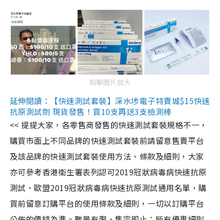
點擊圖片放大
延伸閱讀：【快速測試套裝】深水埗電子特賣城$15快速
抗原測試劑 現貨發售！買10支再送3支檢測棒
<< 提提大家，各零售商發售的快速測試套裝規格不一，
購買市面上不同品牌的快速測試套裝前請留意售賣平台
及該品牌的快速測試套裝使用方法、條款及細則，大家
亦可參考香港衞生署表列認可2019冠狀病毒病快速抗原
測試、歐盟2019冠狀病毒病快速抗原測試通用名單，購
買前留意訂購平台的使用條款及細則，一切以訂購平台
公佈的價錢為準。數量有限，售完即止；所有優惠細則