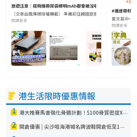
香港
旅遊注意｜搭飛機帶尿袋標明mAh都會被沒收😱出發前切記檢查「1
#連皮帶籽都
（文章由風傳媒授權轉載） 準備前往韓國旅遊的民眾，近期要特別留
夏天其中一種時
閱讀更多
閱讀更多
港生活限時優惠情報
1
港大推賽馬會強化骨骼計劃！$100骨質密度X光檢查 完成免費運動訓練送超市禮券！附參加資格
2
開倉優惠 | 尖沙咀海港城名牌波鞋開倉低至1折！On鞋$899起／Joy&Peace鞋履$98起