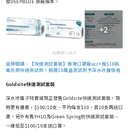
發DEEPBLUE 原廠版本。
+2
點擊圖片放大
延伸閱讀：【快速測試套裝】香港口罩廠acc+推$18病
毒抗原快速測試劑！捐贈10萬盒測試劑予深水埗露宿者
Goldsite快速測試套裝
深水埗電子特賣城現正發售Goldsite快速測試套裝，現
時更有優惠，$100/10支，平均每支$10，買10支再送口
罩。另外有售YHLO及Green Spring的快速測試套裝，
一樣低至$100/10支送口罩。