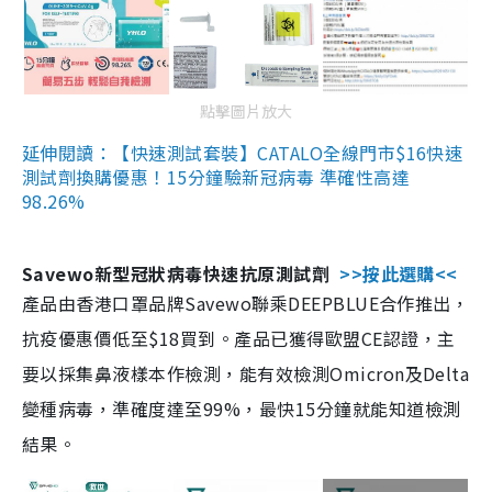
點擊圖片放大
延伸閱讀：【快速測試套裝】CATALO全線門市$16快速
測試劑換購優惠！15分鐘驗新冠病毒 準確性高達
98.26%
Savewo新型冠狀病毒快速抗原測試劑
>>按此選購<<
產品由香港口罩品牌Savewo聯乘DEEPBLUE合作推出，
抗疫優惠價低至$18買到。產品已獲得歐盟CE認證，主
要以採集鼻液樣本作檢測，能有效檢測Omicron及Delta
變種病毒，準確度達至99%，最快15分鐘就能知道檢測
結果。