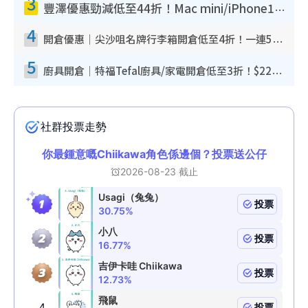
3
豐澤優惠勁減低至44折！Mac mini/iPhone17Pro大減價！廚房家電$220起
4
開倉優惠｜尖沙咀名牌行李箱開倉低至4折！一連5日 American Tourister/ace./Hallmark $200起！
5
廚具開倉｜特福Tefal廚具/家電開倉低至3折！$220起買平底鍋/炒鑊/湯煲！電飯煲/吸塵機/燙斗$418起