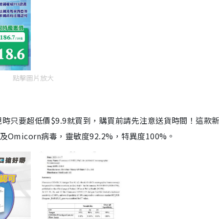
點擊圖片放大
劑，現時只要超低價$9.9就買到，購買前請先注意送貨時間！這款
Omicorn病毒，靈敏度92.2%，特異度100%。