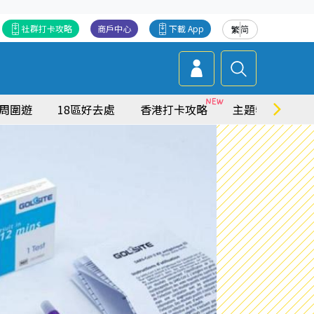
社群打卡攻略
商戶中心
下載 App
繁
简
周圍遊
18區好去處
香港打卡攻略
主題特集