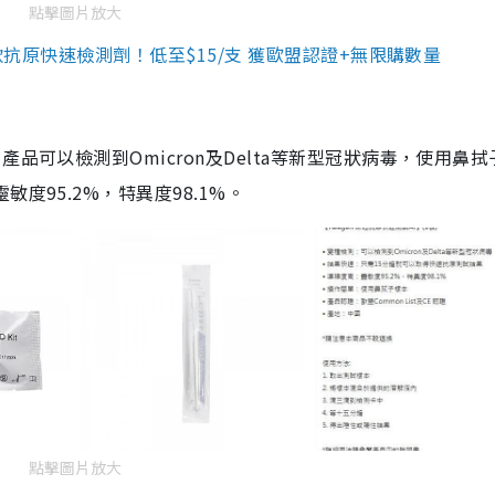
點擊圖片放大
3款抗原快速檢測劑！低至$15/支 獲歐盟認證+無限購數量
品可以檢測到Omicron及Delta等新型冠狀病毒，使用鼻拭
度95.2%，特異度98.1%。
點擊圖片放大