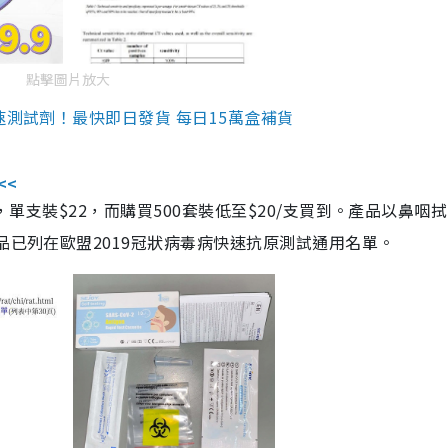
點擊圖片放大
速測試劑！最快即日發貨 每日15萬盒補貨
<<
，單支裝$22，而購買500套裝低至$20/支買到。產品以鼻咽
品已列在歐盟2019冠狀病毒病快速抗原測試通用名單。