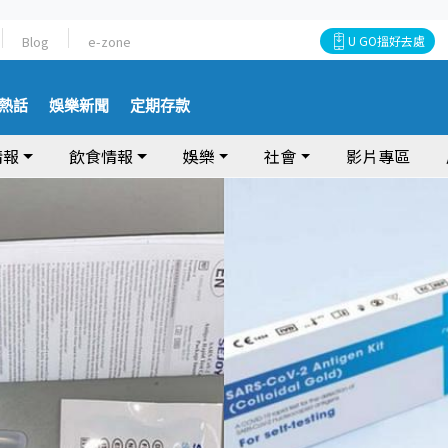
Blog
e-zone
U GO搵好去處
熱話
娛樂新聞
定期存款
情報
飲食情報
娛樂
社會
影片專區