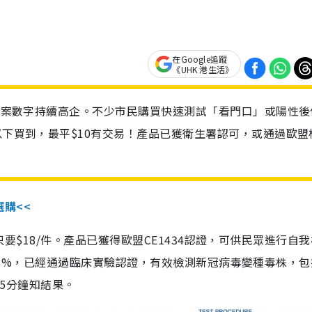
在Google追蹤
《UHK 港生活》
診個案數字持續高企。不少市民購買快速測試「看門口」或陽性後
以下買到，最平$10有交易！產品已獲衛生署認可，或通過歐盟
選購<<
惠價只要$18/件。產品已獲得歐盟CE1434認證，可供民眾進行自
性99.8%，已經通過臨床實驗認證，有效檢測新冠病毒變種毒株，
，15分鐘知結果。