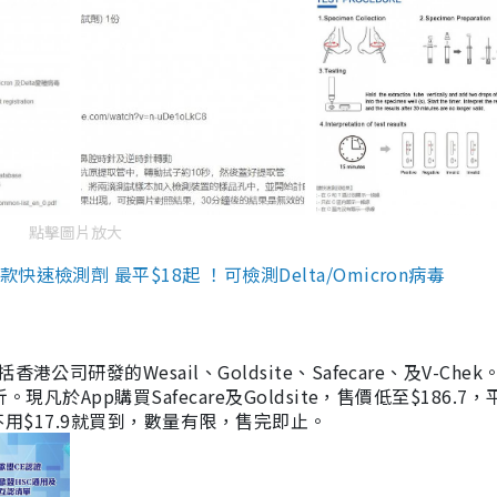
點擊圖片放大
檢測劑 最平$18起 ！可檢測Delta/Omicron病毒
研發的Wesail、Goldsite、Safecare、及V-Chek。
凡於App購買Safecare及Goldsite，售價低至$186.7
均不用$17.9就買到，數量有限，售完即止。