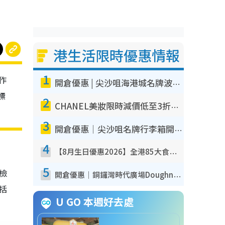
港生活限時優惠情報
1
作
開倉優惠 | 尖沙咀海港城名牌波鞋開倉低至1折！On鞋$899起／Joy&Peace鞋履$98起
標
2
CHANEL美妝限時減價低至3折！人氣粉底/唇膏/精華液低至$275！COCO香水都有平
3
開倉優惠｜尖沙咀名牌行李箱開倉低至4折！一連5日 American Tourister/ace./Hallmark $200起！
4
【8月生日優惠2026】全港85大食買玩著數攻略 自助餐/火鍋放題同行免費＋誠品/DONKI送現金券
5
我檢
開倉優惠｜銅鑼灣時代廣場Doughnut/Campo Marzio開倉低至1折！背囊、書包、手袋劈價$200起
包括
U GO 本週好去處