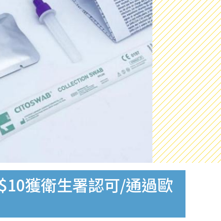
$10獲衛生署認可/通過歐