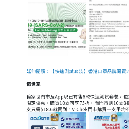
延伸閱讀：【快速測試套裝】香港口罩品牌開賣2款快速
億世家
億家世門市及App現已有售6款快速測試套裝，包括香港公司
限定優惠，購買10支可享75折，而門市則10支8折。現
支只需$18.6就買到。V-Chek門市購買一支平