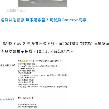
點擊圖片放大
測試劑優惠 無限購數量！可檢測Omicron病毒
are SARS-Cov-2 抗原快速檢測盒，每20劑獨立包裝為1個單位
5。產品以鼻拭子採樣，10至15分鐘知結果。