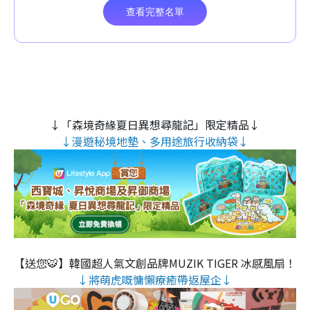
↓「森境奇緣夏日異想尋龍記」限定精品↓
↓漫遊秘境地墊、多用途旅行收納袋↓
【送您🐯】韓國超人氣文創品牌MUZIK TIGER 冰感風扇！
↓將萌虎嘅慵懶療癒帶返屋企↓