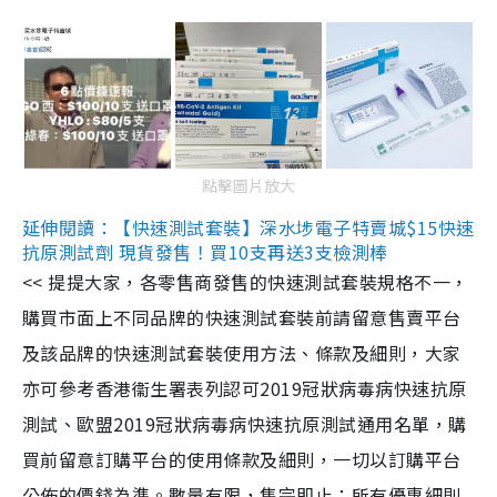
點擊圖片放大
延伸閱讀：【快速測試套裝】深水埗電子特賣城$15快速
抗原測試劑 現貨發售！買10支再送3支檢測棒
<< 提提大家，各零售商發售的快速測試套裝規格不一，
購買市面上不同品牌的快速測試套裝前請留意售賣平台
及該品牌的快速測試套裝使用方法、條款及細則，大家
亦可參考香港衞生署表列認可2019冠狀病毒病快速抗原
測試、歐盟2019冠狀病毒病快速抗原測試通用名單，購
買前留意訂購平台的使用條款及細則，一切以訂購平台
公佈的價錢為準。數量有限，售完即止；所有優惠細則