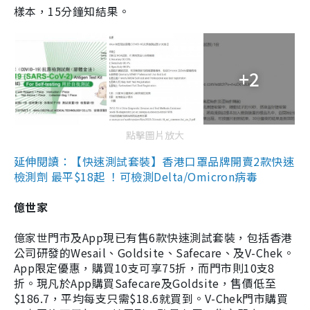
樣本，15分鐘知結果。
+2
點擊圖片放大
延伸閱讀：【快速測試套裝】香港口罩品牌開賣2款快速
檢測劑 最平$18起 ！可檢測Delta/Omicron病毒
億世家
億家世門市及App現已有售6款快速測試套裝，包括香港
公司研發的Wesail、Goldsite、Safecare、及V-Chek。
App限定優惠，購買10支可享75折，而門市則10支8
折。現凡於App購買Safecare及Goldsite，售價低至
$186.7，平均每支只需$18.6就買到。V-Chek門市購買