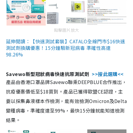
點擊圖片放大
延伸閱讀：【快速測試套裝】CATALO全線門市$16快速
測試劑換購優惠！15分鐘驗新冠病毒 準確性高達
98.26%
Savewo新型冠狀病毒快速抗原測試劑
>>按此選購<<
產品由香港口罩品牌Savewo聯乘DEEPBLUE合作推出，
抗疫優惠價低至$18買到。產品已獲得歐盟CE認證，主
要以採集鼻液樣本作檢測，能有效檢測Omicron及Delta
變種病毒，準確度達至99%，最快15分鐘就能知道檢測
結果。