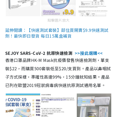
點擊圖片放大
延伸閱讀：【快速測試套裝】鄰住買開賣$9.9快速測試
劑！最快即日發貨 每日15萬盒補貨
SEJOY SARS-CoV-2 抗原快速檢測
>>按此選購<<
香港口罩品牌HK-M Mask抗疫價發售快速檢測劑，單支
裝$22，而購買500套裝低至$20/支買到。產品以鼻咽拭
子方式採樣，準確性高達99%，15分鐘就知結果。產品
已列在歐盟2019冠狀病毒病快速抗原測試通用名單。