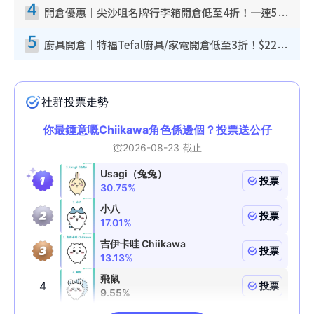
4
開倉優惠｜尖沙咀名牌行李箱開倉低至4折！一連5日 American Tourister/ace./Hallmark $200起！
5
廚具開倉｜特福Tefal廚具/家電開倉低至3折！$220起買平底鍋/炒鑊/湯煲！電飯煲/吸塵機/燙斗$418起