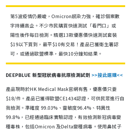
第5波疫情仍嚴峻，Omicron感染力強，確診個案數
字持續高企。不少市民購買快速測試「看門口」或
陽性後作每日檢測。精選13款優惠價快速測試套裝
$19以下買到，最平$10有交易！產品已獲衛生署認
可，或通過歐盟標準，最快10分鐘知結果。
DEEPBLUE 新型冠狀病毒抗原檢測試劑
>>按此選購<<
產品現時於HK Medical Mask官網有售，優惠價只要
$18/件。產品已獲得歐盟CE1434認證，可供民眾進行自
我檢測。準確度 99.03%、靈敏度96.4%、特異性
99.8%，已經通過臨床實驗認證，有效檢測新冠病毒變
種毒株，包括Omicron 及Delta變種病毒。使用鼻拭子