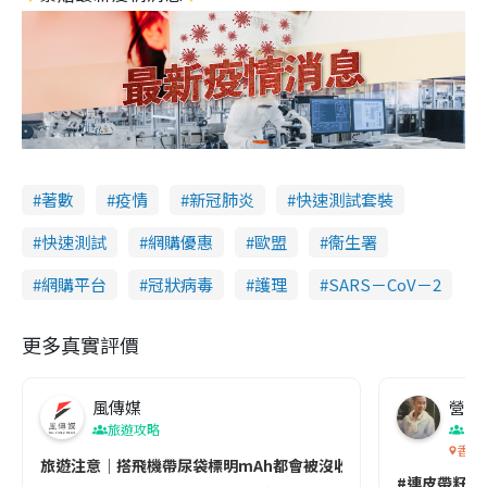
著數
疫情
新冠肺炎
快速測試套裝
快速測試
網購優惠
歐盟
衞生署
網購平台
冠狀病毒
護理
SARS－CoV－2
更多真實評價
風傳媒
營養教
旅遊攻略
生
香港
旅遊注意｜搭飛機帶尿袋標明mAh都會被沒收😱出發前切記檢查「1
#連皮帶籽都