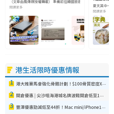
（文章由風傳媒授權轉載） 準備前往韓國旅遊的民眾，近期要特別留
夏天其中一種時
閱讀更多
閱讀更多
港生活限時優惠情報
1
港大推賽馬會強化骨骼計劃！$100骨質密度X光檢查 完成免費運動訓練送超市禮券！附參加資格
2
開倉優惠 | 尖沙咀海港城名牌波鞋開倉低至1折！On鞋$899起／Joy&Peace鞋履$98起
3
豐澤優惠勁減低至44折！Mac mini/iPhone17Pro大減價！廚房家電$220起