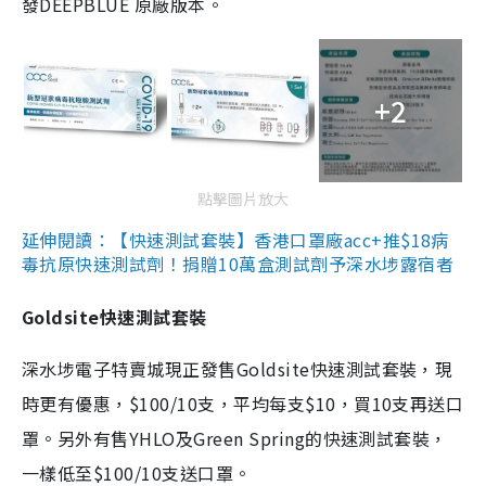
發DEEPBLUE 原廠版本。
+2
點擊圖片放大
延伸閱讀：【快速測試套裝】香港口罩廠acc+推$18病
毒抗原快速測試劑！捐贈10萬盒測試劑予深水埗露宿者
Goldsite快速測試套裝
深水埗電子特賣城現正發售Goldsite快速測試套裝，現
時更有優惠，$100/10支，平均每支$10，買10支再送口
罩。另外有售YHLO及Green Spring的快速測試套裝，
一樣低至$100/10支送口罩。