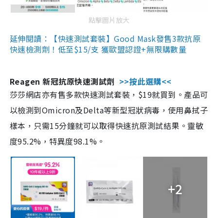
點擊圖片放大
延伸閱讀：【快速測試套裝】Good Mask發售3款抗原
快速檢測劑！低至$15/支 獲歐盟認證+無限購數量
Reagen 新冠抗原快速測試劑
>>按此選購<<
莎莎網店亦有售多款快速測試套裝，$19就買到。產品可
以檢測到Omicron及Delta等新型冠狀病毒，使用鼻拭子
樣本，只需15分鐘就可以取得快速抗原測試結果。靈敏
度95.2%，特異度98.1%。
+2