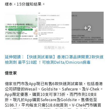
樣本，15分鐘知結果。
+2
點擊圖片放大
延伸閱讀：【快速測試套裝】香港口罩品牌開賣2款快速
檢測劑 最平$18起 ！可檢測Delta/Omicron病毒
億世家
億家世門市及App現已有售6款快速測試套裝，包括香港
公司研發的Wesail、Goldsite、Safecare、及V-Chek。
App限定優惠，購買10支可享75折，而門市則10支8
折。現凡於App購買Safecare及Goldsite，售價低至
$186.7，平均每支只需$18.6就買到。V-Chek門市購買