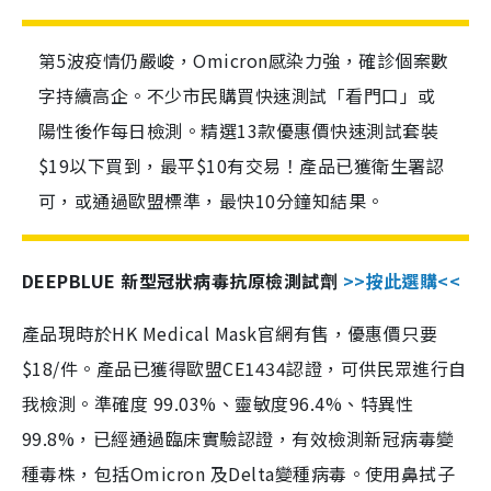
第5波疫情仍嚴峻，Omicron感染力強，確診個案數
字持續高企。不少市民購買快速測試「看門口」或
陽性後作每日檢測。精選13款優惠價快速測試套裝
$19以下買到，最平$10有交易！產品已獲衛生署認
可，或通過歐盟標準，最快10分鐘知結果。
DEEPBLUE 新型冠狀病毒抗原檢測試劑
>>按此選購<<
產品現時於HK Medical Mask官網有售，優惠價只要
$18/件。產品已獲得歐盟CE1434認證，可供民眾進行自
我檢測。準確度 99.03%、靈敏度96.4%、特異性
99.8%，已經通過臨床實驗認證，有效檢測新冠病毒變
種毒株，包括Omicron 及Delta變種病毒。使用鼻拭子