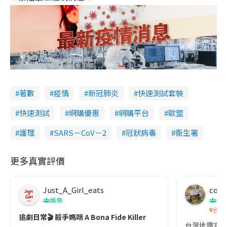
著數
疫情
新冠肺炎
快速測試套裝
快速測試
網購優惠
網購平台
歐盟
護理
SARS－CoV－2
冠狀病毒
衞生署
更多真實評價
Just_A_Girl_eats
co c
娛樂
吹
台灣
追劇日常🎬 殺手媽咪 A Bona Fide Killer
台灣地鐵宣