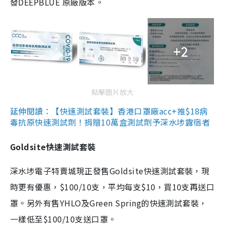
發DEEPBLUE 原廠版本。
+2
點擊圖片放大
延伸閱讀：【快速測試套裝】香港口罩廠acc+推$18病
毒抗原快速測試劑！捐贈10萬盒測試劑予深水埗露宿者
Goldsite快速測試套裝
深水埗電子特賣城現正發售Goldsite快速測試套裝，現
時更有優惠，$100/10支，平均每支$10，買10支再送口
罩。另外有售YHLO及Green Spring的快速測試套裝，
一樣低至$100/10支送口罩。