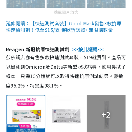
點擊圖片放大
延伸閱讀：【快速測試套裝】Good Mask發售3款抗原
快速檢測劑！低至$15/支 獲歐盟認證+無限購數量
Reagen 新冠抗原快速測試劑
>>按此選購<<
莎莎網店亦有售多款快速測試套裝，$19就買到。產品可
以檢測到Omicron及Delta等新型冠狀病毒，使用鼻拭子
樣本，只需15分鐘就可以取得快速抗原測試結果。靈敏
度95.2%，特異度98.1%。
+2