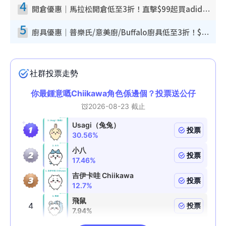
4
開倉優惠｜馬拉松開倉低至3折！直擊$99起買adidas／New Balance／Puma鞋款 STANLEY保溫杯劈價至$119起
5
廚具優惠｜普樂氏/意美廚/Buffalo廚具低至3折！$89起買煎鍋／炒鑊／個人鍋 同場小家電激減至$99起