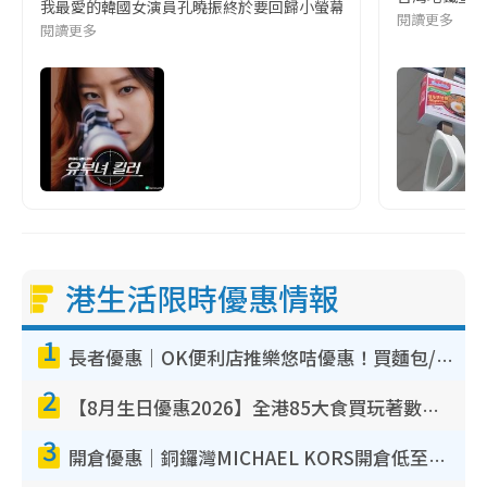
我最愛的韓國女演員孔曉振終於要回歸小螢幕啦!這次的劇本改編自同名
閱讀更多
閱讀更多
港生活限時優惠情報
1
長者優惠｜OK便利店推樂悠咭優惠！買麵包/牛奶/保健品拍卡即減
2
【8月生日優惠2026】全港85大食買玩著數攻略 自助餐/火鍋放題同行免費＋誠品/DONKI送現金券
3
開倉優惠｜銅鑼灣MICHAEL KORS開倉低至17折！直擊$500起買手袋/銀包/鞋款 必買經典Jet Set系列