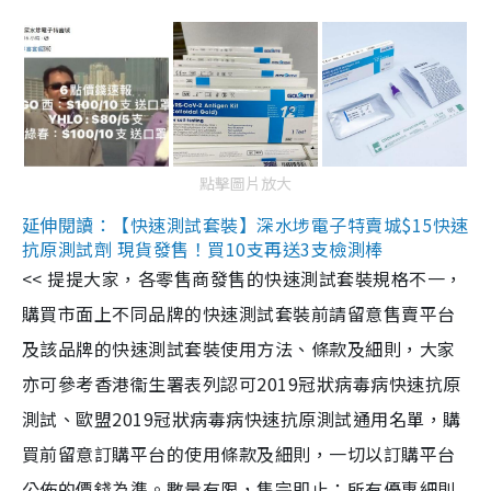
點擊圖片放大
延伸閱讀：【快速測試套裝】深水埗電子特賣城$15快速
抗原測試劑 現貨發售！買10支再送3支檢測棒
<< 提提大家，各零售商發售的快速測試套裝規格不一，
購買市面上不同品牌的快速測試套裝前請留意售賣平台
及該品牌的快速測試套裝使用方法、條款及細則，大家
亦可參考香港衞生署表列認可2019冠狀病毒病快速抗原
測試、歐盟2019冠狀病毒病快速抗原測試通用名單，購
買前留意訂購平台的使用條款及細則，一切以訂購平台
公佈的價錢為準。數量有限，售完即止；所有優惠細則