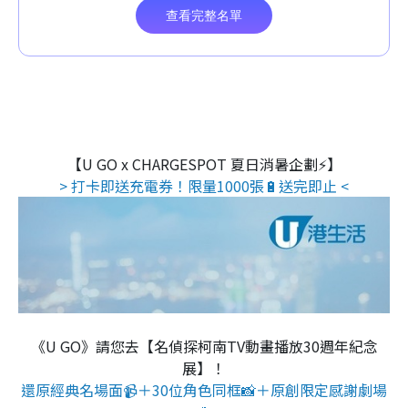
【U GO x CHARGESPOT 夏日消暑企劃⚡】
> 打卡即送充電券！限量1000張🔋送完即止 <
《U GO》請您去【名偵探柯南TV動畫播放30週年紀念
展】！
還原經典名場面📹＋30位角色同框📸＋原創限定感謝劇場