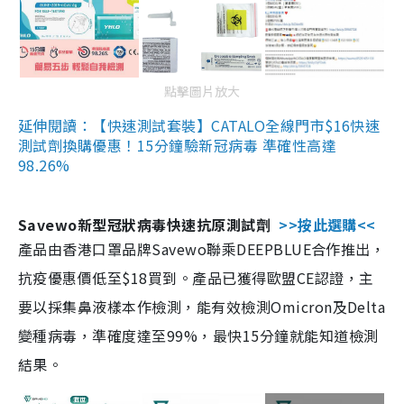
點擊圖片放大
延伸閱讀：【快速測試套裝】CATALO全線門市$16快速
測試劑換購優惠！15分鐘驗新冠病毒 準確性高達
98.26%
Savewo新型冠狀病毒快速抗原測試劑
>>按此選購<<
產品由香港口罩品牌Savewo聯乘DEEPBLUE合作推出，
抗疫優惠價低至$18買到。產品已獲得歐盟CE認證，主
要以採集鼻液樣本作檢測，能有效檢測Omicron及Delta
變種病毒，準確度達至99%，最快15分鐘就能知道檢測
結果。