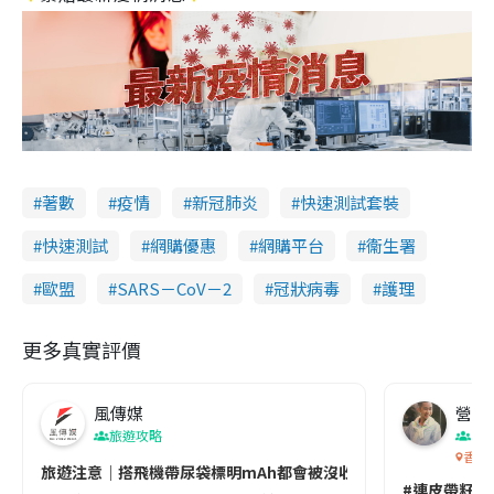
著數
疫情
新冠肺炎
快速測試套裝
快速測試
網購優惠
網購平台
衞生署
歐盟
SARS－CoV－2
冠狀病毒
護理
更多真實評價
風傳媒
營養教
旅遊攻略
生
香港
旅遊注意｜搭飛機帶尿袋標明mAh都會被沒收😱出發前切記檢查「1
#連皮帶籽都