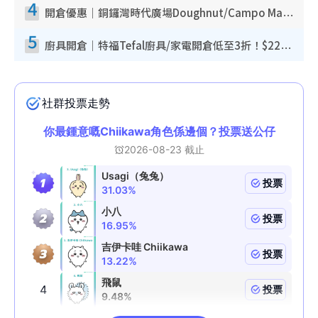
4
開倉優惠｜銅鑼灣時代廣場Doughnut/Campo Marzio開倉低至1折！背囊、書包、手袋劈價$200起
5
廚具開倉｜特福Tefal廚具/家電開倉低至3折！$220起買平底鍋/炒鑊/湯煲！電飯煲/吸塵機/燙斗$418起