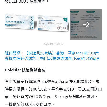
發DEEPBLUE 原廠版本。
+2
點擊圖片放大
延伸閱讀：【快速測試套裝】香港口罩廠acc+推$18病
毒抗原快速測試劑！捐贈10萬盒測試劑予深水埗露宿者
Goldsite快速測試套裝
深水埗電子特賣城現正發售Goldsite快速測試套裝，現
時更有優惠，$100/10支，平均每支$10，買10支再送口
罩。另外有售YHLO及Green Spring的快速測試套裝，
一樣低至$100/10支送口罩。