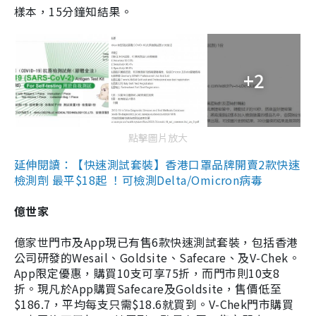
樣本，15分鐘知結果。
+2
點擊圖片放大
延伸閱讀：【快速測試套裝】香港口罩品牌開賣2款快速
檢測劑 最平$18起 ！可檢測Delta/Omicron病毒
億世家
億家世門市及App現已有售6款快速測試套裝，包括香港
公司研發的Wesail、Goldsite、Safecare、及V-Chek。
App限定優惠，購買10支可享75折，而門市則10支8
折。現凡於App購買Safecare及Goldsite，售價低至
$186.7，平均每支只需$18.6就買到。V-Chek門市購買