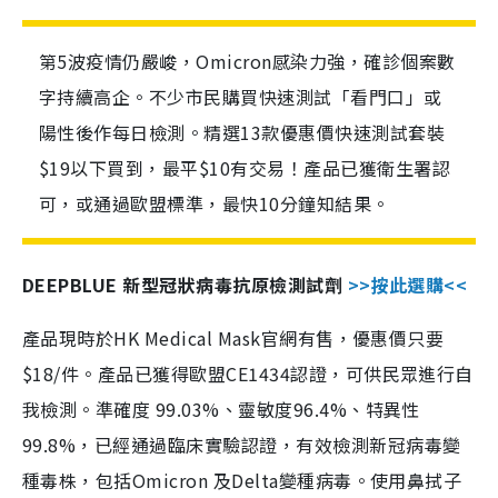
第5波疫情仍嚴峻，Omicron感染力強，確診個案數
字持續高企。不少市民購買快速測試「看門口」或
陽性後作每日檢測。精選13款優惠價快速測試套裝
$19以下買到，最平$10有交易！產品已獲衛生署認
可，或通過歐盟標準，最快10分鐘知結果。
DEEPBLUE 新型冠狀病毒抗原檢測試劑
>>按此選購<<
產品現時於HK Medical Mask官網有售，優惠價只要
$18/件。產品已獲得歐盟CE1434認證，可供民眾進行自
我檢測。準確度 99.03%、靈敏度96.4%、特異性
99.8%，已經通過臨床實驗認證，有效檢測新冠病毒變
種毒株，包括Omicron 及Delta變種病毒。使用鼻拭子