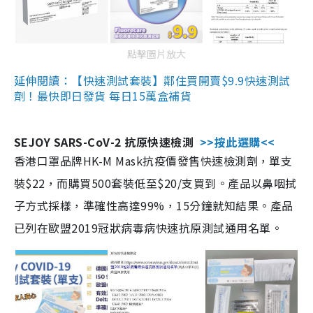
點擊圖片放大
延伸閱讀：【快速測試套裝】鄰住買開賣$9.9快速測試
劑！最快即日發貨 每日15萬盒補貨
SEJOY SARS-CoV-2 抗原快速檢測
>>按此選購<<
香港口罩品牌HK-M Mask抗疫價發售快速檢測劑，單支
裝$22，而購買500套裝低至$20/支買到。產品以鼻咽拭
子方式採樣，準確性高達99%，15分鐘就知結果。產品
已列在歐盟2019冠狀病毒病快速抗原測試通用名單。