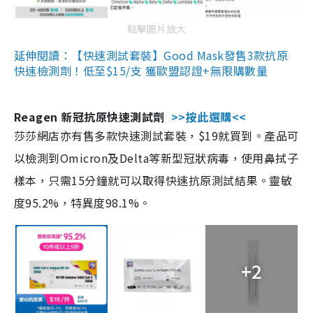
點擊圖片放大
延伸閱讀：【快速測試套裝】Good Mask發售3款抗原
快速檢測劑！低至$15/支 獲歐盟認證+無限購數量
Reagen 新冠抗原快速測試劑
>>按此選購<<
莎莎網店亦有售多款快速測試套裝，$19就買到。產品可
以檢測到Omicron及Delta等新型冠狀病毒，使用鼻拭子
樣本，只需15分鐘就可以取得快速抗原測試結果。靈敏
度95.2%，特異度98.1%。
+2