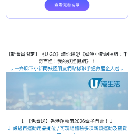
【新會員限定】《U GO》請你睇👹《蠟筆小新劇場版：千
奇百怪！我的妖怪假期》！
↓一齊睇下小新同妖怪朋友們點樣聯手拯救屋企人啦↓
↓ 【免費送】香港運動節2026電子門票！↓
↓ 設過百運動用品攤位 / 可現場體驗多項新穎運動及觀賞