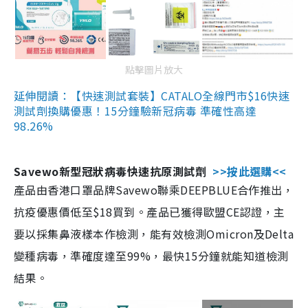
點擊圖片放大
延伸閱讀：【快速測試套裝】CATALO全線門市$16快速
測試劑換購優惠！15分鐘驗新冠病毒 準確性高達
98.26%
Savewo新型冠狀病毒快速抗原測試劑
>>按此選購<<
產品由香港口罩品牌Savewo聯乘DEEPBLUE合作推出，
抗疫優惠價低至$18買到。產品已獲得歐盟CE認證，主
要以採集鼻液樣本作檢測，能有效檢測Omicron及Delta
變種病毒，準確度達至99%，最快15分鐘就能知道檢測
結果。