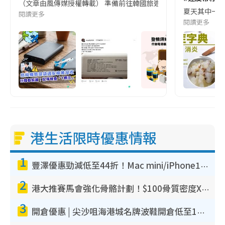
（文章由風傳媒授權轉載） 準備前往韓國旅遊的民眾，近期要特別留
夏天其中一種時
閱讀更多
閱讀更多
港生活限時優惠情報
1
豐澤優惠勁減低至44折！Mac mini/iPhone17Pro大減價！廚房家電$220起
2
港大推賽馬會強化骨骼計劃！$100骨質密度X光檢查 完成免費運動訓練送超市禮券！附參加資格
3
開倉優惠 | 尖沙咀海港城名牌波鞋開倉低至1折！On鞋$899起／Joy&Peace鞋履$98起