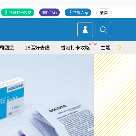
社群打卡攻略
商戶中心
下載 App
繁
简
周圍遊
18區好去處
香港打卡攻略
主題特集