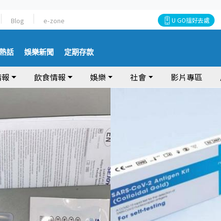
Blog
e-zone
U GO搵好去處
熱話
娛樂新聞
定期存款
情報
飲食情報
娛樂
社會
影片專區