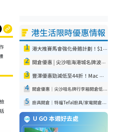
港生活限時優惠情報
1
作
港大推賽馬會強化骨骼計劃！$100骨質密度X光檢查 完成免費運動訓練送超市禮券！附參加資格
標
2
開倉優惠 | 尖沙咀海港城名牌波鞋開倉低至1折！On鞋$899起／Joy&Peace鞋履$98起
3
豐澤優惠勁減低至44折！Mac mini/iPhone17Pro大減價！廚房家電$220起
4
開倉優惠｜尖沙咀名牌行李箱開倉低至4折！一連5日 American Tourister/ace./Hallmark $200起！
5
我檢
廚具開倉｜特福Tefal廚具/家電開倉低至3折！$220起買平底鍋/炒鑊/湯煲！電飯煲/吸塵機/燙斗$418起
包括
U GO 本週好去處