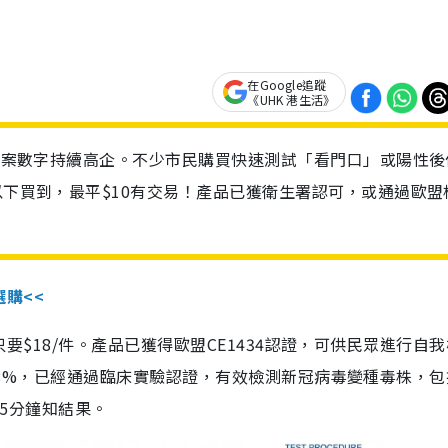
在Google追蹤
《UHK 港生活》
診個案數字持續高企。不少市民購買快速測試「看門口」或陽性後
以下買到，最平$10有交易！產品已獲衛生署認可，或通過歐盟
選購<<
惠價只要$18/件。產品已獲得歐盟CE1434認證，可供民眾進行自
性99.8%，已經通過臨床實驗認證，有效檢測新冠病毒變種毒株，
，15分鐘知結果。