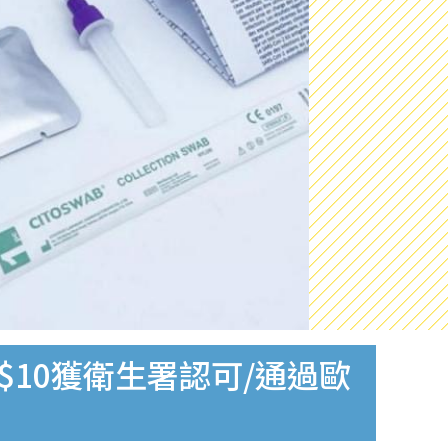
$10獲衛生署認可/通過歐