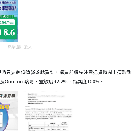
點擊圖片放大
劑，現時只要超低價$9.9就買到，購買前請先注意送貨時間！這款
Omicorn病毒，靈敏度92.2%，特異度100%。