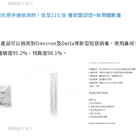
點擊圖片放大
3款抗原快速檢測劑！低至$15/支 獲歐盟認證+無限購數量
品可以檢測到Omicron及Delta等新型冠狀病毒，使用鼻拭
度95.2%，特異度98.1%。
點擊圖片放大