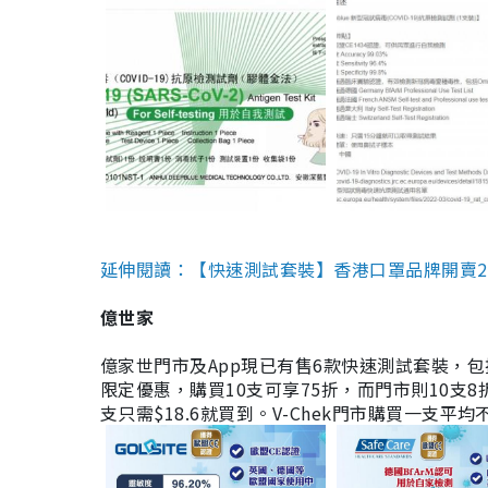
延伸閱讀：【快速測試套裝】香港口罩品牌開賣2款快速
億世家
億家世門市及App現已有售6款快速測試套裝，包括香港公司
限定優惠，購買10支可享75折，而門市則10支8折。現
支只需$18.6就買到。V-Chek門市購買一支平