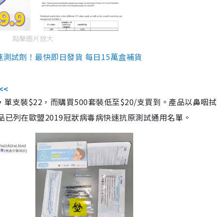
點擊圖片放大
速測試劑！最快即日發貨 每日15萬盒補貨
<<
，單支裝$22，而購買500套裝低至$20/支買到。產品以鼻咽
品已列在歐盟2019冠狀病毒病快速抗原測試通用名單。