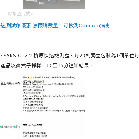
點擊圖片放大
測試劑優惠 無限購數量！可檢測Omicron病毒
are SARS-Cov-2 抗原快速檢測盒，每20劑獨立包裝為1個單位
5。產品以鼻拭子採樣，10至15分鐘知結果。