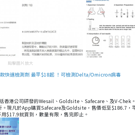
點擊圖片放大
檢測劑 最平$18起 ！可檢測Delta/Omicron病毒
研發的Wesail、Goldsite、Safecare、及V-Chek。
凡於App購買Safecare及Goldsite，售價低至$186.7
均不用$17.9就買到，數量有限，售完即止。