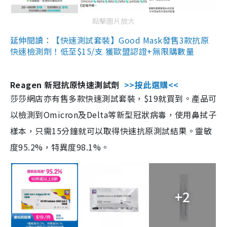
點擊圖片放大
延伸閱讀：【快速測試套裝】Good Mask發售3款抗原
快速檢測劑！低至$15/支 獲歐盟認證+無限購數量
Reagen 新冠抗原快速測試劑
>>按此選購<<
莎莎網店亦有售多款快速測試套裝，$19就買到。產品可
以檢測到Omicron及Delta等新型冠狀病毒，使用鼻拭子
樣本，只需15分鐘就可以取得快速抗原測試結果。靈敏
度95.2%，特異度98.1%。
+2