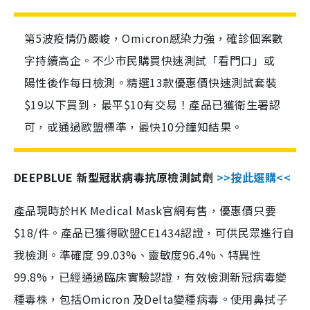
第5波疫情仍嚴峻，Omicron感染力強，確診個案數
字持續高企。不少市民購買快速測試「看門口」或
陽性後作每日檢測。精選13款優惠價快速測試套裝
$19以下買到，最平$10有交易！產品已獲衛生署認
可，或通過歐盟標準，最快10分鐘知結果。
DEEPBLUE 新型冠狀病毒抗原檢測試劑
>>按此選購<<
產品現時於HK Medical Mask官網有售，優惠價只要
$18/件。產品已獲得歐盟CE1434認證，可供民眾進行自
我檢測。準確度 99.03%、靈敏度96.4%、特異性
99.8%，已經通過臨床實驗認證，有效檢測新冠病毒變
種毒株，包括Omicron 及Delta變種病毒。使用鼻拭子