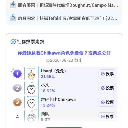
4
開倉優惠｜銅鑼灣時代廣場Doughnut/Campo Marzio開倉低至1折！背囊、書包、手袋劈價$200起
5
廚具開倉｜特福Tefal廚具/家電開倉低至3折！$220起買平底鍋/炒鑊/湯煲！電飯煲/吸塵機/燙斗$418起