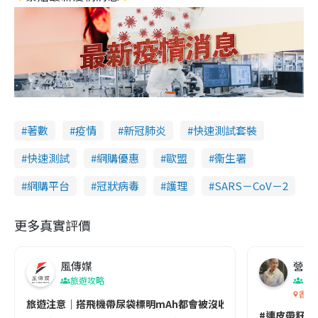
著數
疫情
新冠肺炎
快速測試套裝
快速測試
網購優惠
歐盟
衞生署
網購平台
冠狀病毒
護理
SARS－CoV－2
更多真實評價
風傳媒
營養教
旅遊攻略
生
香港
旅遊注意｜搭飛機帶尿袋標明mAh都會被沒收😱出發前切記檢查「1
#連皮帶籽都