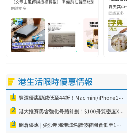
（文章由風傳媒授權轉載） 準備前往韓國旅遊的民眾，近期要特別留
夏天其中一種時
閱讀更多
閱讀更多
港生活限時優惠情報
1
豐澤優惠勁減低至44折！Mac mini/iPhone17Pro大減價！廚房家電$220起
2
港大推賽馬會強化骨骼計劃！$100骨質密度X光檢查 完成免費運動訓練送超市禮券！附參加資格
3
開倉優惠 | 尖沙咀海港城名牌波鞋開倉低至1折！On鞋$899起／Joy&Peace鞋履$98起