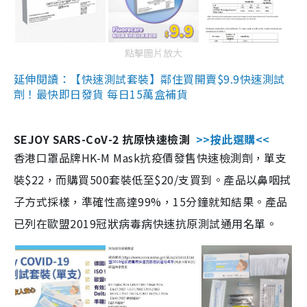
點擊圖片放大
延伸閱讀：【快速測試套裝】鄰住買開賣$9.9快速測試
劑！最快即日發貨 每日15萬盒補貨
SEJOY SARS-CoV-2 抗原快速檢測
>>按此選購<<
香港口罩品牌HK-M Mask抗疫價發售快速檢測劑，單支
裝$22，而購買500套裝低至$20/支買到。產品以鼻咽拭
子方式採樣，準確性高達99%，15分鐘就知結果。產品
已列在歐盟2019冠狀病毒病快速抗原測試通用名單。