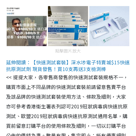
點擊圖片放大
延伸閱讀：【快速測試套裝】深水埗電子特賣城$15快速
抗原測試劑 現貨發售！買10支再送3支檢測棒
<< 提提大家，各零售商發售的快速測試套裝規格不一，
購買市面上不同品牌的快速測試套裝前請留意售賣平台
及該品牌的快速測試套裝使用方法、條款及細則，大家
亦可參考香港衞生署表列認可2019冠狀病毒病快速抗原
測試、歐盟2019冠狀病毒病快速抗原測試通用名單，購
買前留意訂購平台的使用條款及細則，一切以訂購平台
公佈的價錢為準。數量有限，售完即止；所有優惠細則