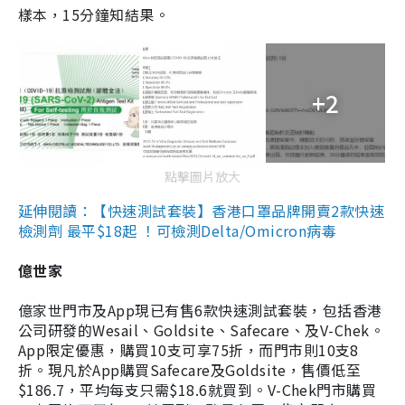
樣本，15分鐘知結果。
+2
點擊圖片放大
延伸閱讀：【快速測試套裝】香港口罩品牌開賣2款快速
檢測劑 最平$18起 ！可檢測Delta/Omicron病毒
億世家
億家世門市及App現已有售6款快速測試套裝，包括香港
公司研發的Wesail、Goldsite、Safecare、及V-Chek。
App限定優惠，購買10支可享75折，而門市則10支8
折。現凡於App購買Safecare及Goldsite，售價低至
$186.7，平均每支只需$18.6就買到。V-Chek門市購買