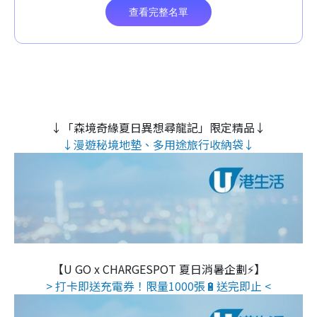
↓「森境奇緣夏日異想尋龍記」限定精品↓
↓漫遊秘境地墊、多用途旅行收納袋↓
【U GO x CHARGESPOT 夏日消暑企劃⚡】
> 打卡即送充電券！限量1000張🔋送完即止 <