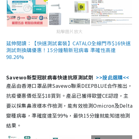
點擊圖片放大
延伸閱讀：【快速測試套裝】CATALO全線門市$16快速
測試劑換購優惠！15分鐘驗新冠病毒 準確性高達
98.26%
Savewo新型冠狀病毒快速抗原測試劑
>>按此選購<<
產品由香港口罩品牌Savewo聯乘DEEPBLUE合作推出，
抗疫優惠價低至$18買到。產品已獲得歐盟CE認證，主
要以採集鼻液樣本作檢測，能有效檢測Omicron及Delta
變種病毒，準確度達至99%，最快15分鐘就能知道檢測
結果。