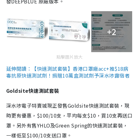
發DEEPBLUE 原廠版本。
+2
點擊圖片放大
延伸閱讀：【快速測試套裝】香港口罩廠acc+推$18病
毒抗原快速測試劑！捐贈10萬盒測試劑予深水埗露宿者
Goldsite快速測試套裝
深水埗電子特賣城現正發售Goldsite快速測試套裝，現
時更有優惠，$100/10支，平均每支$10，買10支再送口
罩。另外有售YHLO及Green Spring的快速測試套裝，
一樣低至$100/10支送口罩。