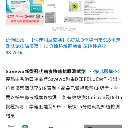
點擊圖片放大
延伸閱讀：【快速測試套裝】CATALO全線門市$16快速
測試劑換購優惠！15分鐘驗新冠病毒 準確性高達
98.26%
Savewo新型冠狀病毒快速抗原測試劑
>>按此選購<<
產品由香港口罩品牌Savewo聯乘DEEPBLUE合作推出，
抗疫優惠價低至$18買到。產品已獲得歐盟CE認證，主
要以採集鼻液樣本作檢測，能有效檢測Omicron及Delta
變種病毒，準確度達至99%，最快15分鐘就能知道檢測
結果。