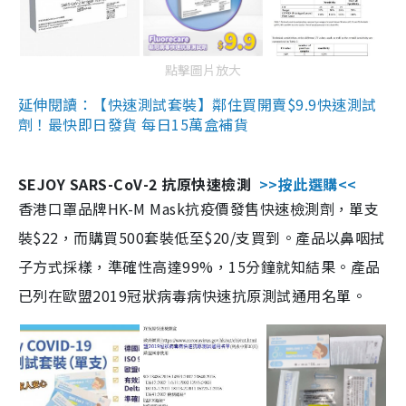
點擊圖片放大
延伸閱讀：【快速測試套裝】鄰住買開賣$9.9快速測試
劑！最快即日發貨 每日15萬盒補貨
SEJOY SARS-CoV-2 抗原快速檢測
>>按此選購<<
香港口罩品牌HK-M Mask抗疫價發售快速檢測劑，單支
裝$22，而購買500套裝低至$20/支買到。產品以鼻咽拭
子方式採樣，準確性高達99%，15分鐘就知結果。產品
已列在歐盟2019冠狀病毒病快速抗原測試通用名單。