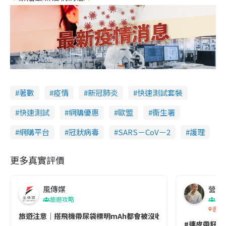
著數
疫情
新冠肺炎
快速測試套裝
快速測試
網購優惠
歐盟
衞生署
網購平台
冠狀病毒
SARS－CoV－2
護理
更多真實評價
風傳媒
營養教
旅遊攻略
生
香港
旅遊注意｜搭飛機帶尿袋標明mAh都會被沒收😱出發前切記檢查「1
#連皮帶籽都