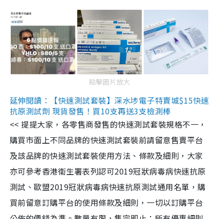
點擊圖片放大
延伸閱讀：【快速測試套裝】深水埗電子特賣城$15快速
抗原測試劑 現貨發售！買10支再送3支檢測棒
<< 提提大家，各零售商發售的快速測試套裝規格不一，
購買市面上不同品牌的快速測試套裝前請留意售賣平台
及該品牌的快速測試套裝使用方法、條款及細則，大家
亦可參考香港衞生署表列認可2019冠狀病毒病快速抗原
測試、歐盟2019冠狀病毒病快速抗原測試通用名單，購
買前留意訂購平台的使用條款及細則，一切以訂購平台
公佈的價錢為準。數量有限，售完即止；所有優惠細則