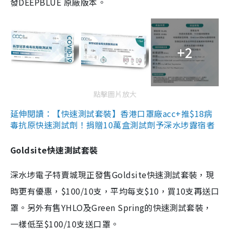
發DEEPBLUE 原廠版本。
+2
點擊圖片放大
延伸閱讀：【快速測試套裝】香港口罩廠acc+推$18病
毒抗原快速測試劑！捐贈10萬盒測試劑予深水埗露宿者
Goldsite快速測試套裝
深水埗電子特賣城現正發售Goldsite快速測試套裝，現
時更有優惠，$100/10支，平均每支$10，買10支再送口
罩。另外有售YHLO及Green Spring的快速測試套裝，
一樣低至$100/10支送口罩。