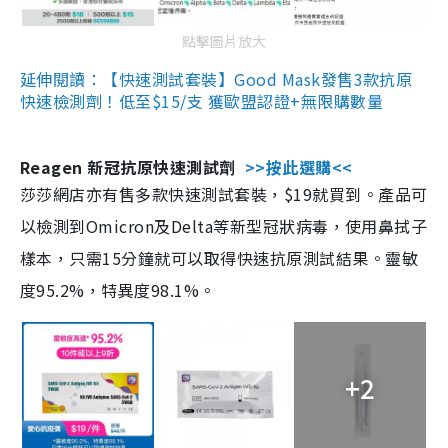
點擊圖片放大
延伸閱讀：【快速測試套裝】Good Mask發售3款抗原
快速檢測劑！低至$15/支 獲歐盟認證+無限購數量
Reagen 新冠抗原快速測試劑
>>按此選購<<
莎莎網店亦有售多款快速測試套裝，$19就買到。產品可
以檢測到Omicron及Delta等新型冠狀病毒，使用鼻拭子
樣本，只需15分鐘就可以取得快速抗原測試結果。靈敏
度95.2%，特異度98.1%。
+2