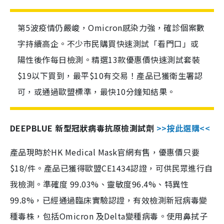
第5波疫情仍嚴峻，Omicron感染力強，確診個案數
字持續高企。不少市民購買快速測試「看門口」或
陽性後作每日檢測。精選13款優惠價快速測試套裝
$19以下買到，最平$10有交易！產品已獲衛生署認
可，或通過歐盟標準，最快10分鐘知結果。
DEEPBLUE 新型冠狀病毒抗原檢測試劑
>>按此選購<<
產品現時於HK Medical Mask官網有售，優惠價只要
$18/件。產品已獲得歐盟CE1434認證，可供民眾進行自
我檢測。準確度 99.03%、靈敏度96.4%、特異性
99.8%，已經通過臨床實驗認證，有效檢測新冠病毒變
種毒株，包括Omicron 及Delta變種病毒。使用鼻拭子