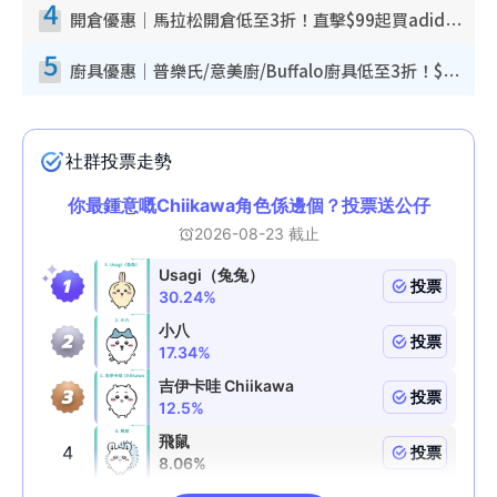
4
開倉優惠｜馬拉松開倉低至3折！直擊$99起買adidas／New Balance／Puma鞋款 STANLEY保溫杯劈價至$119起
5
廚具優惠｜普樂氏/意美廚/Buffalo廚具低至3折！$89起買煎鍋／炒鑊／個人鍋 同場小家電激減至$99起