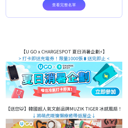
【U GO x CHARGESPOT 夏日消暑企劃⚡】
> 打卡即送充電券！限量1000張🔋送完即止 <
【送您🐯】韓國超人氣文創品牌MUZIK TIGER 冰感風扇！
↓將萌虎嘅慵懶療癒帶返屋企↓