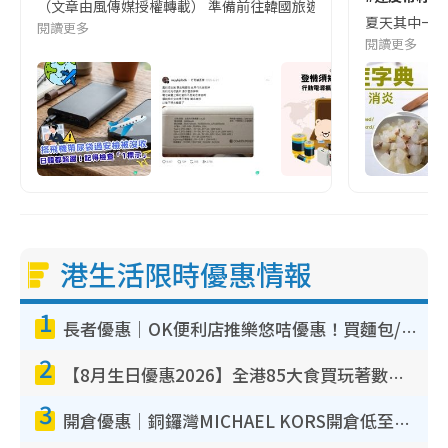
（文章由風傳媒授權轉載） 準備前往韓國旅遊的民眾，近期要特別留
夏天其中一種時
閱讀更多
閱讀更多
港生活限時優惠情報
1
長者優惠｜OK便利店推樂悠咭優惠！買麵包/牛奶/保健品拍卡即減
2
【8月生日優惠2026】全港85大食買玩著數攻略 自助餐/火鍋放題同行免費＋誠品/DONKI送現金券
3
開倉優惠｜銅鑼灣MICHAEL KORS開倉低至17折！直擊$500起買手袋/銀包/鞋款 必買經典Jet Set系列