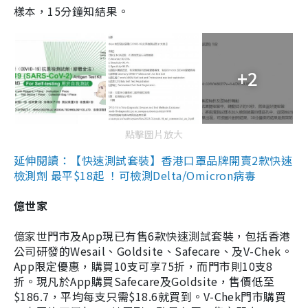
樣本，15分鐘知結果。
+2
點擊圖片放大
延伸閱讀：【快速測試套裝】香港口罩品牌開賣2款快速
檢測劑 最平$18起 ！可檢測Delta/Omicron病毒
億世家
億家世門市及App現已有售6款快速測試套裝，包括香港
公司研發的Wesail、Goldsite、Safecare、及V-Chek。
App限定優惠，購買10支可享75折，而門市則10支8
折。現凡於App購買Safecare及Goldsite，售價低至
$186.7，平均每支只需$18.6就買到。V-Chek門市購買