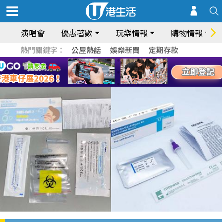
演唱會
優惠著數
玩樂情報
購物情報
熱門關鍵字：
公屋熱話
娛樂新聞
定期存款