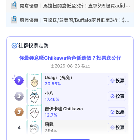
4
開倉優惠｜馬拉松開倉低至3折！直擊$99起買adidas／New Balance／Puma鞋款 STANLEY保溫杯劈價至$119起
5
廚具優惠｜普樂氏/意美廚/Buffalo廚具低至3折！$89起買煎鍋／炒鑊／個人鍋 同場小家電激減至$99起