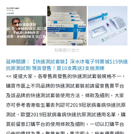
點擊圖片放大
延伸閱讀：【快速測試套裝】深水埗電子特賣城$15快速
抗原測試劑 現貨發售！買10支再送3支檢測棒
<< 提提大家，各零售商發售的快速測試套裝規格不一，
購買市面上不同品牌的快速測試套裝前請留意售賣平台
及該品牌的快速測試套裝使用方法、條款及細則，大家
亦可參考香港衞生署表列認可2019冠狀病毒病快速抗原
測試、歐盟2019冠狀病毒病快速抗原測試通用名單，購
買前留意訂購平台的使用條款及細則，一切以訂購平台
公佈的價錢為準。數量有限，售完即止；所有優惠細則