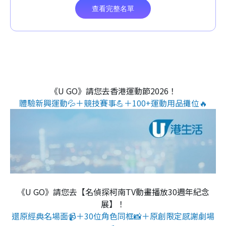
《U GO》請您去香港運動節2026！
體驗新興運動💦＋競技賽事💪＋100+運動用品攤位🔥
《U GO》請您去【名偵探柯南TV動畫播放30週年紀念
展】！
還原經典名場面📹＋30位角色同框📸＋原創限定感謝劇場