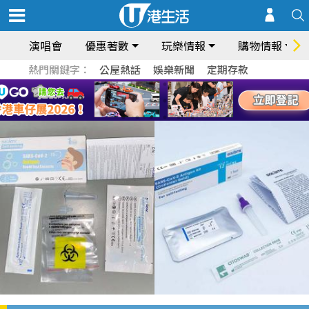
演唱會
優惠著數
玩樂情報
購物情報
熱門關鍵字：
公屋熱話
娛樂新聞
定期存款