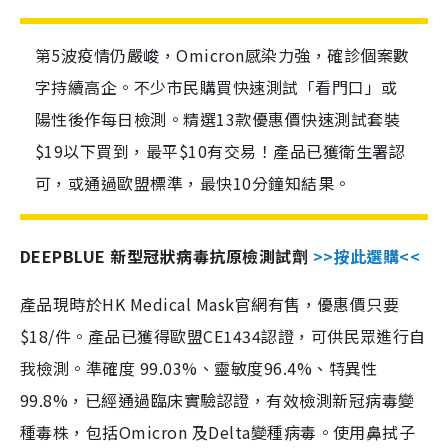
第5波疫情仍嚴峻，Omicron感染力強，確診個案數
字持續高企。不少市民購買快速測試「看門口」或
陽性後作每日檢測。精選13款優惠價快速測試套裝
$19以下買到，最平$10有交易！產品已獲衛生署認
可，或通過歐盟標準，最快10分鐘知結果。
DEEPBLUE 新型冠狀病毒抗原檢測試劑
>>按此選購<<
產品現時於HK Medical Mask官網有售，優惠價只要
$18/件。產品已獲得歐盟CE1434認證，可供民眾進行自
我檢測。準確度 99.03%、靈敏度96.4%、特異性
99.8%，已經通過臨床實驗認證，有效檢測新冠病毒變
種毒株，包括Omicron 及Delta變種病毒。使用鼻拭子