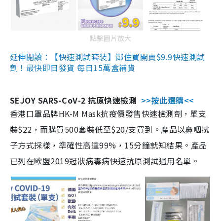
點擊圖片放大
延伸閱讀：【快速測試套裝】鄰住買開賣$9.9快速測試
劑！最快即日發貨 每日15萬盒補貨
SEJOY SARS-CoV-2 抗原快速檢測
>>按此選購<<
香港口罩品牌HK-M Mask抗疫價發售快速檢測劑，單支
裝$22，而購買500套裝低至$20/支買到。產品以鼻咽拭
子方式採樣，準確性高達99%，15分鐘就知結果。產品
已列在歐盟2019冠狀病毒病快速抗原測試通用名單。