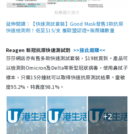
點擊圖片放大
延伸閱讀：【快速測試套裝】Good Mask發售3款抗原
快速檢測劑！低至$15/支 獲歐盟認證+無限購數量
Reagen 新冠抗原快速測試劑
>>按此選購<<
莎莎網店亦有售多款快速測試套裝，$19就買到。產品可
以檢測到Omicron及Delta等新型冠狀病毒，使用鼻拭子
樣本，只需15分鐘就可以取得快速抗原測試結果。靈敏
度95.2%，特異度98.1%。
+2