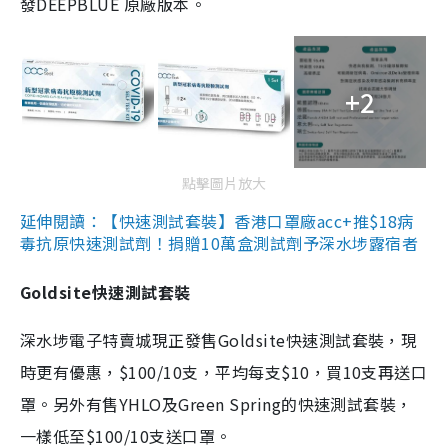
發DEEPBLUE 原廠版本。
+2
點擊圖片放大
延伸閱讀：【快速測試套裝】香港口罩廠acc+推$18病
毒抗原快速測試劑！捐贈10萬盒測試劑予深水埗露宿者
Goldsite快速測試套裝
深水埗電子特賣城現正發售Goldsite快速測試套裝，現
時更有優惠，$100/10支，平均每支$10，買10支再送口
罩。另外有售YHLO及Green Spring的快速測試套裝，
一樣低至$100/10支送口罩。