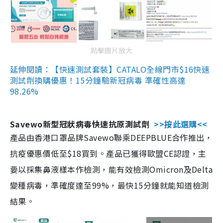
點擊圖片放大
延伸閱讀：【快速測試套裝】CATALO全線門市$16快速
測試劑換購優惠！15分鐘驗新冠病毒 準確性高達
98.26%
Savewo新型冠狀病毒快速抗原測試劑
>>按此選購<<
產品由香港口罩品牌Savewo聯乘DEEPBLUE合作推出，
抗疫優惠價低至$18買到。產品已獲得歐盟CE認證，主
要以採集鼻液樣本作檢測，能有效檢測Omicron及Delta
變種病毒，準確度達至99%，最快15分鐘就能知道檢測
結果。