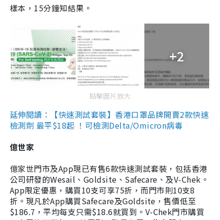
樣本，15分鐘知結果。
+2
點擊圖片放大
延伸閱讀：【快速測試套裝】香港口罩品牌開賣2款快速
檢測劑 最平$18起 ！可檢測Delta/Omicron病毒
億世家
億家世門市及App現已有售6款快速測試套裝，包括香港
公司研發的Wesail、Goldsite、Safecare、及V-Chek。
App限定優惠，購買10支可享75折，而門市則10支8
折。現凡於App購買Safecare及Goldsite，售價低至
$186.7，平均每支只需$18.6就買到。V-Chek門市購買