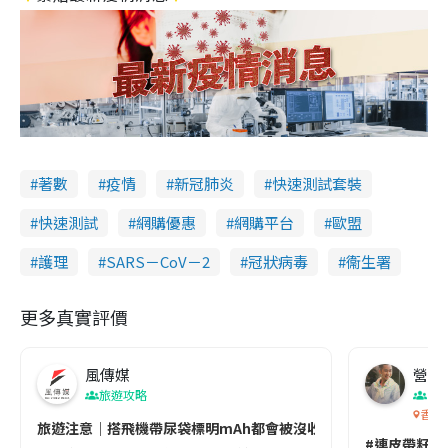
著數
疫情
新冠肺炎
快速測試套裝
快速測試
網購優惠
網購平台
歐盟
護理
SARS－CoV－2
冠狀病毒
衞生署
更多真實評價
風傳媒
營養教
旅遊攻略
生
香港
旅遊注意｜搭飛機帶尿袋標明mAh都會被沒收😱出發前切記檢查「1
#連皮帶籽都