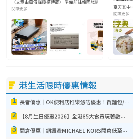
（文章由風傳媒授權轉載） 準備前往韓國旅遊的民眾，近期要特別留
夏天其中一種時
閱讀更多
閱讀更多
港生活限時優惠情報
1
長者優惠｜OK便利店推樂悠咭優惠！買麵包/牛奶/保健品拍卡即減
2
【8月生日優惠2026】全港85大食買玩著數攻略 自助餐/火鍋放題同行免費＋誠品/DONKI送現金券
3
開倉優惠｜銅鑼灣MICHAEL KORS開倉低至17折！直擊$500起買手袋/銀包/鞋款 必買經典Jet Set系列