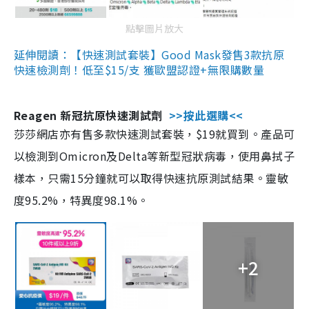
點擊圖片放大
延伸閱讀：【快速測試套裝】Good Mask發售3款抗原
快速檢測劑！低至$15/支 獲歐盟認證+無限購數量
Reagen 新冠抗原快速測試劑
>>按此選購<<
莎莎網店亦有售多款快速測試套裝，$19就買到。產品可
以檢測到Omicron及Delta等新型冠狀病毒，使用鼻拭子
樣本，只需15分鐘就可以取得快速抗原測試結果。靈敏
度95.2%，特異度98.1%。
+2