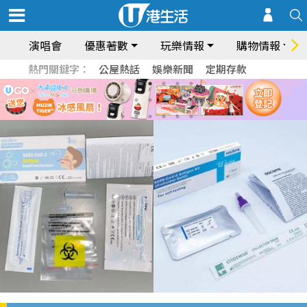
演唱會
優惠著數
玩樂情報
購物情報
熱門關鍵字：
公屋熱話
娛樂新聞
定期存款