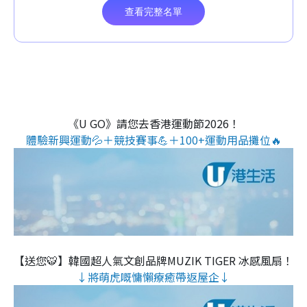
《U GO》請您去香港運動節2026！
體驗新興運動💦＋競技賽事💪＋100+運動用品攤位🔥
【送您🐯】韓國超人氣文創品牌MUZIK TIGER 冰感風扇！
↓將萌虎嘅慵懶療癒帶返屋企↓