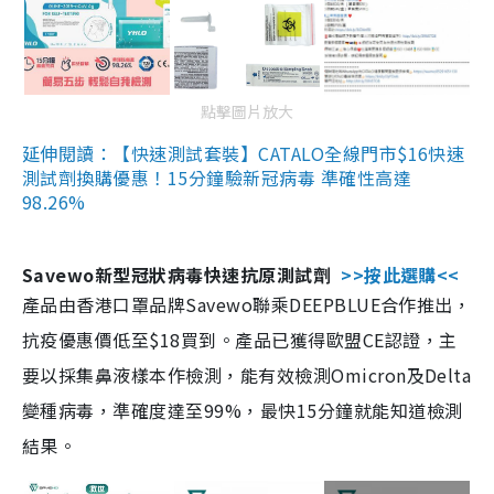
點擊圖片放大
延伸閱讀：【快速測試套裝】CATALO全線門市$16快速
測試劑換購優惠！15分鐘驗新冠病毒 準確性高達
98.26%
Savewo新型冠狀病毒快速抗原測試劑
>>按此選購<<
產品由香港口罩品牌Savewo聯乘DEEPBLUE合作推出，
抗疫優惠價低至$18買到。產品已獲得歐盟CE認證，主
要以採集鼻液樣本作檢測，能有效檢測Omicron及Delta
變種病毒，準確度達至99%，最快15分鐘就能知道檢測
結果。