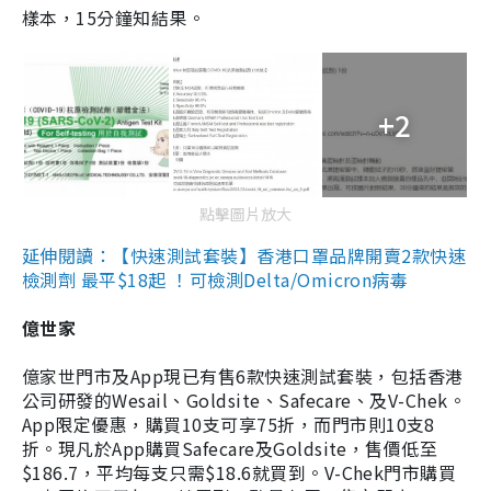
樣本，15分鐘知結果。
+2
點擊圖片放大
延伸閱讀：【快速測試套裝】香港口罩品牌開賣2款快速
檢測劑 最平$18起 ！可檢測Delta/Omicron病毒
億世家
億家世門市及App現已有售6款快速測試套裝，包括香港
公司研發的Wesail、Goldsite、Safecare、及V-Chek。
App限定優惠，購買10支可享75折，而門市則10支8
折。現凡於App購買Safecare及Goldsite，售價低至
$186.7，平均每支只需$18.6就買到。V-Chek門市購買