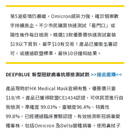
第5波疫情仍嚴峻，Omicron感染力強，確診個案數
字持續高企。不少市民購買快速測試「看門口」或
陽性後作每日檢測。精選13款優惠價快速測試套裝
$19以下買到，最平$10有交易！產品已獲衛生署認
可，或通過歐盟標準，最快10分鐘知結果。
DEEPBLUE 新型冠狀病毒抗原檢測試劑
>>按此選購<<
產品現時於HK Medical Mask官網有售，優惠價只要
$18/件。產品已獲得歐盟CE1434認證，可供民眾進行自
我檢測。準確度 99.03%、靈敏度96.4%、特異性
99.8%，已經通過臨床實驗認證，有效檢測新冠病毒變
種毒株，包括Omicron 及Delta變種病毒。使用鼻拭子