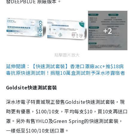
發DEEPBLUE 原廠版本。
+2
點擊圖片放大
延伸閱讀：【快速測試套裝】香港口罩廠acc+推$18病
毒抗原快速測試劑！捐贈10萬盒測試劑予深水埗露宿者
Goldsite快速測試套裝
深水埗電子特賣城現正發售Goldsite快速測試套裝，現
時更有優惠，$100/10支，平均每支$10，買10支再送口
罩。另外有售YHLO及Green Spring的快速測試套裝，
一樣低至$100/10支送口罩。