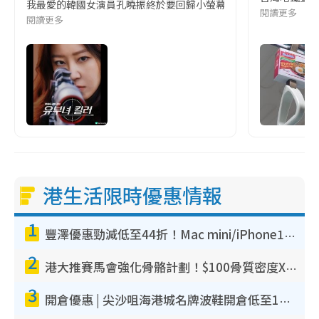
我最愛的韓國女演員孔曉振終於要回歸小螢幕啦!這次的劇本改編自同名
閱讀更多
閱讀更多
港生活限時優惠情報
1
豐澤優惠勁減低至44折！Mac mini/iPhone17Pro大減價！廚房家電$220起
2
港大推賽馬會強化骨骼計劃！$100骨質密度X光檢查 完成免費運動訓練送超市禮券！附參加資格
3
開倉優惠 | 尖沙咀海港城名牌波鞋開倉低至1折！On鞋$899起／Joy&Peace鞋履$98起