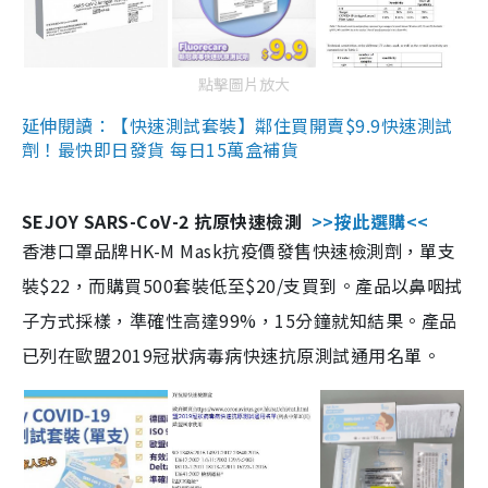
點擊圖片放大
延伸閱讀：【快速測試套裝】鄰住買開賣$9.9快速測試
劑！最快即日發貨 每日15萬盒補貨
SEJOY SARS-CoV-2 抗原快速檢測
>>按此選購<<
香港口罩品牌HK-M Mask抗疫價發售快速檢測劑，單支
裝$22，而購買500套裝低至$20/支買到。產品以鼻咽拭
子方式採樣，準確性高達99%，15分鐘就知結果。產品
已列在歐盟2019冠狀病毒病快速抗原測試通用名單。