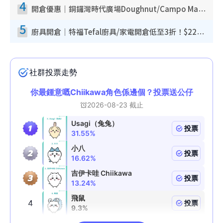
4
開倉優惠｜銅鑼灣時代廣場Doughnut/Campo Marzio開倉低至1折！背囊、書包、手袋劈價$200起
5
廚具開倉｜特福Tefal廚具/家電開倉低至3折！$220起買平底鍋/炒鑊/湯煲！電飯煲/吸塵機/燙斗$418起