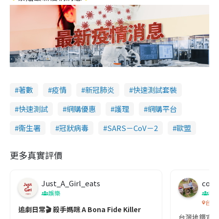
著數
疫情
新冠肺炎
快速測試套裝
快速測試
網購優惠
護理
網購平台
衞生署
冠狀病毒
SARS－CoV－2
歐盟
更多真實評價
Just_A_Girl_eats
co c
娛樂
吹
台灣
追劇日常🎬 殺手媽咪 A Bona Fide Killer
台灣地鐵宣