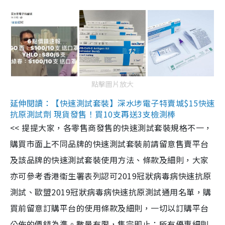
點擊圖片放大
延伸閱讀：【快速測試套裝】深水埗電子特賣城$15快速
抗原測試劑 現貨發售！買10支再送3支檢測棒
<< 提提大家，各零售商發售的快速測試套裝規格不一，
購買市面上不同品牌的快速測試套裝前請留意售賣平台
及該品牌的快速測試套裝使用方法、條款及細則，大家
亦可參考香港衞生署表列認可2019冠狀病毒病快速抗原
測試、歐盟2019冠狀病毒病快速抗原測試通用名單，購
買前留意訂購平台的使用條款及細則，一切以訂購平台
公佈的價錢為準。數量有限，售完即止；所有優惠細則