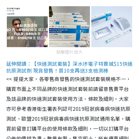
點擊圖片放大
延伸閱讀：【快速測試套裝】深水埗電子特賣城$15快速
抗原測試劑 現貨發售！買10支再送3支檢測棒
<< 提提大家，各零售商發售的快速測試套裝規格不一，
購買市面上不同品牌的快速測試套裝前請留意售賣平台
及該品牌的快速測試套裝使用方法、條款及細則，大家
亦可參考香港衞生署表列認可2019冠狀病毒病快速抗原
測試、歐盟2019冠狀病毒病快速抗原測試通用名單，購
買前留意訂購平台的使用條款及細則，一切以訂購平台
公佈的價錢為準。數量有限，售完即止；所有優惠細則