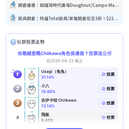
4
開倉優惠｜銅鑼灣時代廣場Doughnut/Campo Marzio開倉低至1折！背囊、書包、手袋劈價$200起
5
廚具開倉｜特福Tefal廚具/家電開倉低至3折！$220起買平底鍋/炒鑊/湯煲！電飯煲/吸塵機/燙斗$418起