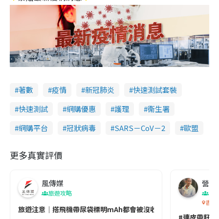
著數
疫情
新冠肺炎
快速測試套裝
快速測試
網購優惠
護理
衞生署
網購平台
冠狀病毒
SARS－CoV－2
歐盟
更多真實評價
風傳媒
營養教
旅遊攻略
生
香港
旅遊注意｜搭飛機帶尿袋標明mAh都會被沒收😱出發前切記檢查「1
#連皮帶籽都