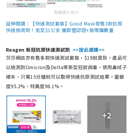
點擊圖片放大
延伸閱讀：【快速測試套裝】Good Mask發售3款抗原
快速檢測劑！低至$15/支 獲歐盟認證+無限購數量
Reagen 新冠抗原快速測試劑
>>按此選購<<
莎莎網店亦有售多款快速測試套裝，$19就買到。產品可
以檢測到Omicron及Delta等新型冠狀病毒，使用鼻拭子
樣本，只需15分鐘就可以取得快速抗原測試結果。靈敏
度95.2%，特異度98.1%。
+2