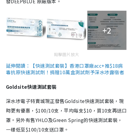
發DEEPBLUE 原廠版本。
+2
點擊圖片放大
延伸閱讀：【快速測試套裝】香港口罩廠acc+推$18病
毒抗原快速測試劑！捐贈10萬盒測試劑予深水埗露宿者
Goldsite快速測試套裝
深水埗電子特賣城現正發售Goldsite快速測試套裝，現
時更有優惠，$100/10支，平均每支$10，買10支再送口
罩。另外有售YHLO及Green Spring的快速測試套裝，
一樣低至$100/10支送口罩。