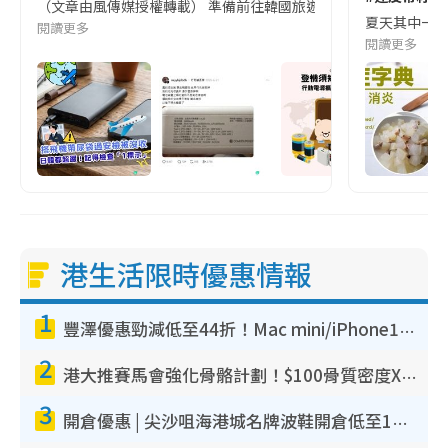
（文章由風傳媒授權轉載） 準備前往韓國旅遊的民眾，近期要特別留
夏天其中一種時
閱讀更多
閱讀更多
港生活限時優惠情報
1
豐澤優惠勁減低至44折！Mac mini/iPhone17Pro大減價！廚房家電$220起
2
港大推賽馬會強化骨骼計劃！$100骨質密度X光檢查 完成免費運動訓練送超市禮券！附參加資格
3
開倉優惠 | 尖沙咀海港城名牌波鞋開倉低至1折！On鞋$899起／Joy&Peace鞋履$98起