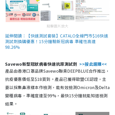
點擊圖片放大
延伸閱讀：【快速測試套裝】CATALO全線門市$16快速
測試劑換購優惠！15分鐘驗新冠病毒 準確性高達
98.26%
Savewo新型冠狀病毒快速抗原測試劑
>>按此選購<<
產品由香港口罩品牌Savewo聯乘DEEPBLUE合作推出，
抗疫優惠價低至$18買到。產品已獲得歐盟CE認證，主
要以採集鼻液樣本作檢測，能有效檢測Omicron及Delta
變種病毒，準確度達至99%，最快15分鐘就能知道檢測
結果。