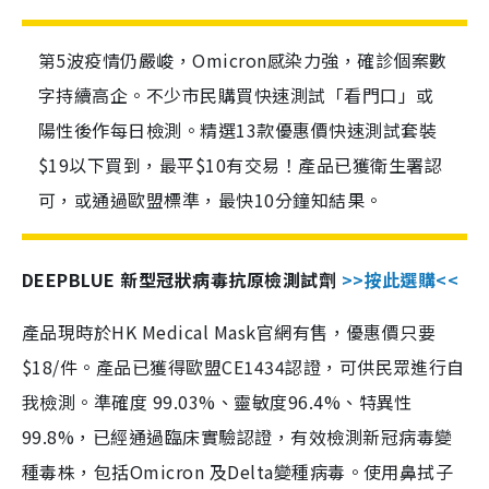
第5波疫情仍嚴峻，Omicron感染力強，確診個案數
字持續高企。不少市民購買快速測試「看門口」或
陽性後作每日檢測。精選13款優惠價快速測試套裝
$19以下買到，最平$10有交易！產品已獲衛生署認
可，或通過歐盟標準，最快10分鐘知結果。
DEEPBLUE 新型冠狀病毒抗原檢測試劑
>>按此選購<<
產品現時於HK Medical Mask官網有售，優惠價只要
$18/件。產品已獲得歐盟CE1434認證，可供民眾進行自
我檢測。準確度 99.03%、靈敏度96.4%、特異性
99.8%，已經通過臨床實驗認證，有效檢測新冠病毒變
種毒株，包括Omicron 及Delta變種病毒。使用鼻拭子