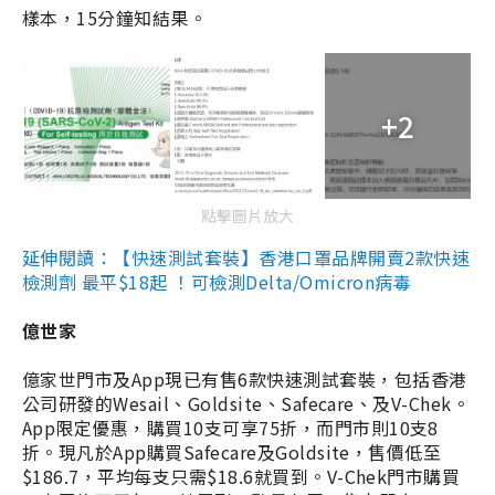
樣本，15分鐘知結果。
+2
點擊圖片放大
延伸閱讀：【快速測試套裝】香港口罩品牌開賣2款快速
檢測劑 最平$18起 ！可檢測Delta/Omicron病毒
億世家
億家世門市及App現已有售6款快速測試套裝，包括香港
公司研發的Wesail、Goldsite、Safecare、及V-Chek。
App限定優惠，購買10支可享75折，而門市則10支8
折。現凡於App購買Safecare及Goldsite，售價低至
$186.7，平均每支只需$18.6就買到。V-Chek門市購買