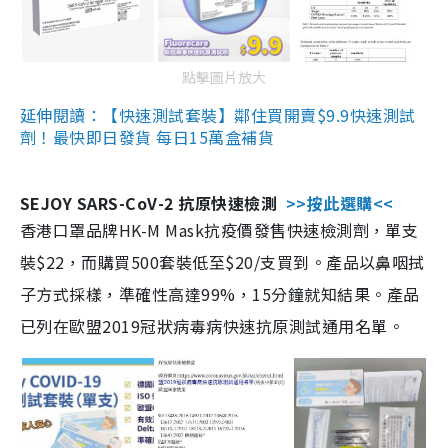
點擊圖片放大
延伸閱讀：【快速測試套裝】鄰住買開賣$9.9快速測試
劑！最快即日發貨 每日15萬盒補貨
SEJOY SARS-CoV-2 抗原快速檢測
>>按此選購<<
香港口罩品牌HK-M Mask抗疫價發售快速檢測劑，單支
裝$22，而購買500套裝低至$20/支買到。產品以鼻咽拭
子方式採樣，準確性高達99%，15分鐘就知結果。產品
已列在歐盟2019冠狀病毒病快速抗原測試通用名單。