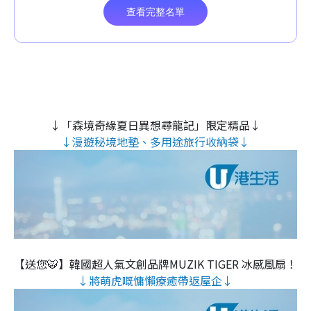
↓「森境奇緣夏日異想尋龍記」限定精品↓
↓漫遊秘境地墊、多用途旅行收納袋↓
【送您🐯】韓國超人氣文創品牌MUZIK TIGER 冰感風扇！
↓將萌虎嘅慵懶療癒帶返屋企↓