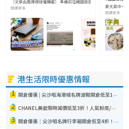
（文章由風傳媒授權轉載） 準備前往韓國旅遊的民眾，近期要特別留
夏天其中一種時
閱讀更多
閱讀更多
港生活限時優惠情報
1
開倉優惠 | 尖沙咀海港城名牌波鞋開倉低至1折！On鞋$899起／Joy&Peace鞋履$98起
2
CHANEL美妝限時減價低至3折！人氣粉底/唇膏/精華液低至$275！COCO香水都有平
3
開倉優惠｜尖沙咀名牌行李箱開倉低至4折！一連5日 American Tourister/ace./Hallmark $200起！