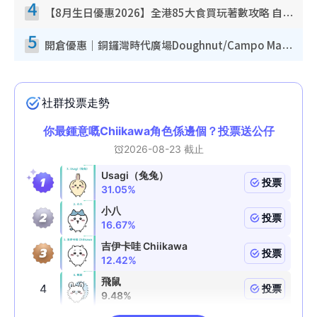
4
【8月生日優惠2026】全港85大食買玩著數攻略 自助餐/火鍋放題同行免費＋誠品/DONKI送現金券
5
開倉優惠｜銅鑼灣時代廣場Doughnut/Campo Marzio開倉低至1折！背囊、書包、手袋劈價$200起