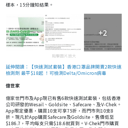
樣本，15分鐘知結果。
+2
點擊圖片放大
延伸閱讀：【快速測試套裝】香港口罩品牌開賣2款快速
檢測劑 最平$18起 ！可檢測Delta/Omicron病毒
億世家
億家世門市及App現已有售6款快速測試套裝，包括香港
公司研發的Wesail、Goldsite、Safecare、及V-Chek。
App限定優惠，購買10支可享75折，而門市則10支8
折。現凡於App購買Safecare及Goldsite，售價低至
$186.7，平均每支只需$18.6就買到。V-Chek門市購買