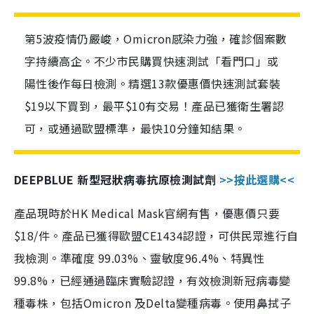
第5波疫情仍嚴峻，Omicron感染力強，確診個案數
字持續高企。不少市民購買快速測試「看門口」或
陽性後作每日檢測。精選13款優惠價快速測試套裝
$19以下買到，最平$10有交易！產品已獲衛生署認
可，或通過歐盟標準，最快10分鐘知結果。
DEEPBLUE 新型冠狀病毒抗原檢測試劑
>>按此選購<<
產品現時於HK Medical Mask官網有售，優惠價只要
$18/件。產品已獲得歐盟CE1434認證，可供民眾進行自
我檢測。準確度 99.03%、靈敏度96.4%、特異性
99.8%，已經通過臨床實驗認證，有效檢測新冠病毒變
種毒株，包括Omicron 及Delta變種病毒。使用鼻拭子