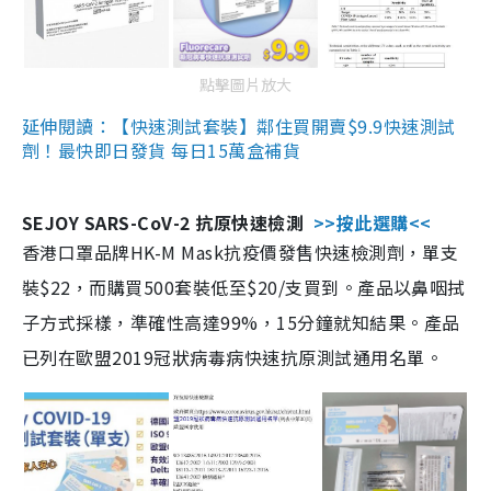
點擊圖片放大
延伸閱讀：【快速測試套裝】鄰住買開賣$9.9快速測試
劑！最快即日發貨 每日15萬盒補貨
SEJOY SARS-CoV-2 抗原快速檢測
>>按此選購<<
香港口罩品牌HK-M Mask抗疫價發售快速檢測劑，單支
裝$22，而購買500套裝低至$20/支買到。產品以鼻咽拭
子方式採樣，準確性高達99%，15分鐘就知結果。產品
已列在歐盟2019冠狀病毒病快速抗原測試通用名單。