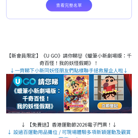
【新會員限定】《U GO》請你睇👹《蠟筆小新劇場版：千
奇百怪！我的妖怪假期》！
↓一齊睇下小新同妖怪朋友們點樣聯手拯救屋企人啦↓
↓ 【免費送】香港運動節2026電子門票！↓
↓ 設過百運動用品攤位 / 可現場體驗多項新穎運動及觀賞