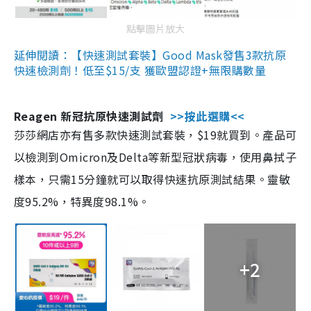
點擊圖片放大
延伸閱讀：【快速測試套裝】Good Mask發售3款抗原
快速檢測劑！低至$15/支 獲歐盟認證+無限購數量
Reagen 新冠抗原快速測試劑
>>按此選購<<
莎莎網店亦有售多款快速測試套裝，$19就買到。產品可
以檢測到Omicron及Delta等新型冠狀病毒，使用鼻拭子
樣本，只需15分鐘就可以取得快速抗原測試結果。靈敏
度95.2%，特異度98.1%。
+2