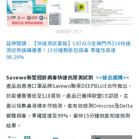
點擊圖片放大
延伸閱讀：【快速測試套裝】CATALO全線門市$16快速
測試劑換購優惠！15分鐘驗新冠病毒 準確性高達
98.26%
Savewo新型冠狀病毒快速抗原測試劑
>>按此選購<<
產品由香港口罩品牌Savewo聯乘DEEPBLUE合作推出，
抗疫優惠價低至$18買到。產品已獲得歐盟CE認證，主
要以採集鼻液樣本作檢測，能有效檢測Omicron及Delta
變種病毒，準確度達至99%，最快15分鐘就能知道檢測
結果。