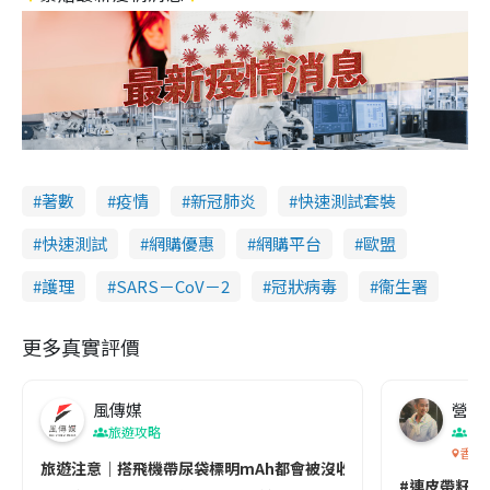
著數
疫情
新冠肺炎
快速測試套裝
快速測試
網購優惠
網購平台
歐盟
護理
SARS－CoV－2
冠狀病毒
衞生署
更多真實評價
風傳媒
營養教
旅遊攻略
生
香港
旅遊注意｜搭飛機帶尿袋標明mAh都會被沒收😱出發前切記檢查「1
#連皮帶籽都