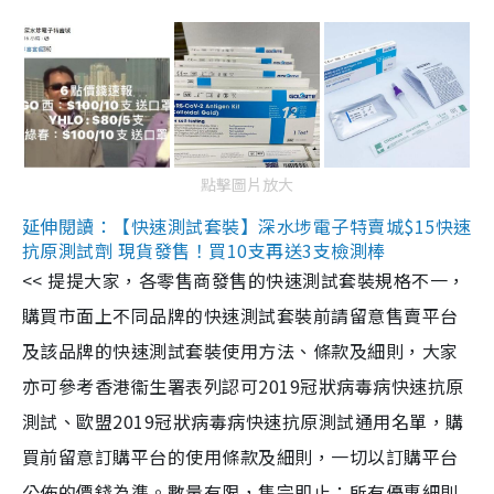
點擊圖片放大
延伸閱讀：【快速測試套裝】深水埗電子特賣城$15快速
抗原測試劑 現貨發售！買10支再送3支檢測棒
<< 提提大家，各零售商發售的快速測試套裝規格不一，
購買市面上不同品牌的快速測試套裝前請留意售賣平台
及該品牌的快速測試套裝使用方法、條款及細則，大家
亦可參考香港衞生署表列認可2019冠狀病毒病快速抗原
測試、歐盟2019冠狀病毒病快速抗原測試通用名單，購
買前留意訂購平台的使用條款及細則，一切以訂購平台
公佈的價錢為準。數量有限，售完即止；所有優惠細則