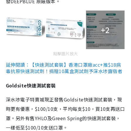
發DEEPBLUE 原廠版本。
+2
點擊圖片放大
延伸閱讀：【快速測試套裝】香港口罩廠acc+推$18病
毒抗原快速測試劑！捐贈10萬盒測試劑予深水埗露宿者
Goldsite快速測試套裝
深水埗電子特賣城現正發售Goldsite快速測試套裝，現
時更有優惠，$100/10支，平均每支$10，買10支再送口
罩。另外有售YHLO及Green Spring的快速測試套裝，
一樣低至$100/10支送口罩。