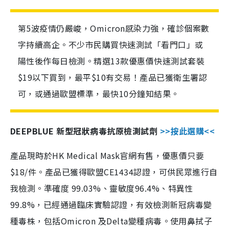
第5波疫情仍嚴峻，Omicron感染力強，確診個案數
字持續高企。不少市民購買快速測試「看門口」或
陽性後作每日檢測。精選13款優惠價快速測試套裝
$19以下買到，最平$10有交易！產品已獲衛生署認
可，或通過歐盟標準，最快10分鐘知結果。
DEEPBLUE 新型冠狀病毒抗原檢測試劑
>>按此選購<<
產品現時於HK Medical Mask官網有售，優惠價只要
$18/件。產品已獲得歐盟CE1434認證，可供民眾進行自
我檢測。準確度 99.03%、靈敏度96.4%、特異性
99.8%，已經通過臨床實驗認證，有效檢測新冠病毒變
種毒株，包括Omicron 及Delta變種病毒。使用鼻拭子