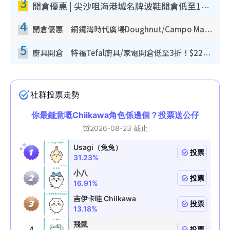
3
開倉優惠 | 尖沙咀海港城名牌波鞋開倉低至1折！On鞋$899起／Joy&Peace鞋履$98起
4
開倉優惠｜銅鑼灣時代廣場Doughnut/Campo Marzio開倉低至1折！背囊、書包、手袋劈價$200起
5
廚具開倉｜特福Tefal廚具/家電開倉低至3折！$220起買平底鍋/炒鑊/湯煲！電飯煲/吸塵機/燙斗$418起