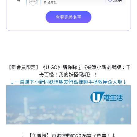
【新會員限定】《U GO》請你睇👹《蠟筆小新劇場版：千
奇百怪！我的妖怪假期》！
↓一齊睇下小新同妖怪朋友們點樣聯手拯救屋企人啦↓
↓ 【免費送】香港運動節2026電子門票！↓