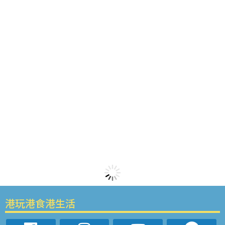
港玩港食港生活