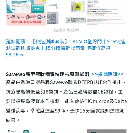
點擊圖片放大
延伸閱讀：【快速測試套裝】CATALO全線門市$16快速
測試劑換購優惠！15分鐘驗新冠病毒 準確性高達
98.26%
Savewo新型冠狀病毒快速抗原測試劑
>>按此選購<<
產品由香港口罩品牌Savewo聯乘DEEPBLUE合作推出，
抗疫優惠價低至$18買到。產品已獲得歐盟CE認證，主
要以採集鼻液樣本作檢測，能有效檢測Omicron及Delta
變種病毒，準確度達至99%，最快15分鐘就能知道檢測
結果。