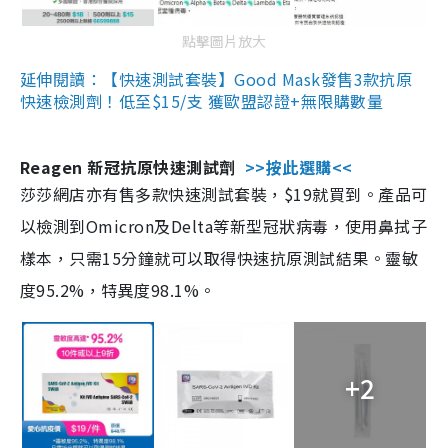
點擊圖片放大
延伸閱讀：【快速測試套裝】Good Mask發售3款抗原
快速檢測劑！低至$15/支 獲歐盟認證+無限購數量
Reagen 新冠抗原快速測試劑
>>按此選購<<
莎莎網店亦有售多款快速測試套裝，$19就買到。產品可
以檢測到Omicron及Delta等新型冠狀病毒，使用鼻拭子
樣本，只需15分鐘就可以取得快速抗原測試結果。靈敏
度95.2%，特異度98.1%。
+2