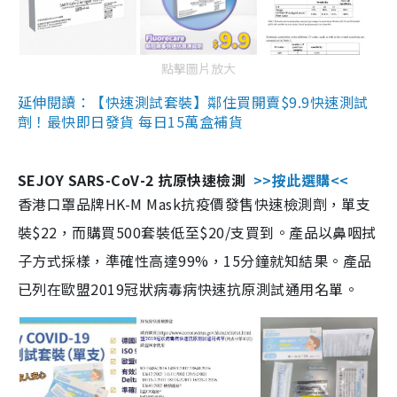
點擊圖片放大
延伸閱讀：【快速測試套裝】鄰住買開賣$9.9快速測試
劑！最快即日發貨 每日15萬盒補貨
SEJOY SARS-CoV-2 抗原快速檢測
>>按此選購<<
香港口罩品牌HK-M Mask抗疫價發售快速檢測劑，單支
裝$22，而購買500套裝低至$20/支買到。產品以鼻咽拭
子方式採樣，準確性高達99%，15分鐘就知結果。產品
已列在歐盟2019冠狀病毒病快速抗原測試通用名單。