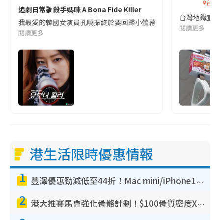
台灣
追劇日常🎬 殺手媽咪 A Bona Fide Killer
台灣地鐵宣
我最愛的韓國女演員孔曉振終於要回歸小螢幕啦!這次的劇本改編自同名
閱讀更多
閱讀更多
港生活限時優惠情報
1
豐澤優惠勁減低至44折！Mac mini/iPhone17Pro大減價！廚房家電$220起
2
港大推賽馬會強化骨骼計劃！$100骨質密度X光檢查 完成免費運動訓練送超市禮券！附參加資格