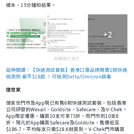
樣本，15分鐘知結果。
+2
點擊圖片放大
延伸閱讀：【快速測試套裝】香港口罩品牌開賣2款快速
檢測劑 最平$18起 ！可檢測Delta/Omicron病毒
億世家
億家世門市及App現已有售6款快速測試套裝，包括香港
公司研發的Wesail、Goldsite、Safecare、及V-Chek。
App限定優惠，購買10支可享75折，而門市則10支8
折。現凡於App購買Safecare及Goldsite，售價低至
$186.7，平均每支只需$18.6就買到。V-Chek門市購買