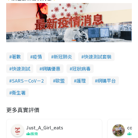
著數
疫情
新冠肺炎
快速測試套裝
快速測試
網購優惠
冠狀病毒
SARS－CoV－2
歐盟
護理
網購平台
衞生署
更多真實評價
Just_A_Girl_eats
co c
娛樂
吹