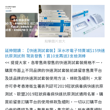
點擊圖片放大
延伸閱讀：【快速測試套裝】深水埗電子特賣城$15快速
抗原測試劑 現貨發售！買10支再送3支檢測棒
<< 提提大家，各零售商發售的快速測試套裝規格不一，
購買市面上不同品牌的快速測試套裝前請留意售賣平台
及該品牌的快速測試套裝使用方法、條款及細則，大家
亦可參考香港衞生署表列認可2019冠狀病毒病快速抗原
測試、歐盟2019冠狀病毒病快速抗原測試通用名單，購
買前留意訂購平台的使用條款及細則，一切以訂購平台
公佈的價錢為準。數量有限，售完即止；所有優惠細則