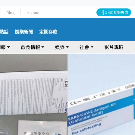
Blog
e-zone
U GO搵好去處
熱話
娛樂新聞
定期存款
情報
飲食情報
娛樂
社會
影片專區