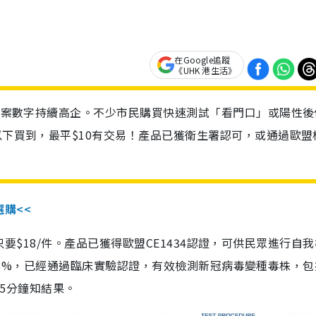
在Google追蹤
《UHK 港生活》
診個案數字持續高企。不少市民購買快速測試「看門口」或陽性後
以下買到，最平$10有交易！產品已獲衛生署認可，或通過歐盟
選購<<
惠價只要$18/件。產品已獲得歐盟CE1434認證，可供民眾進行自
性99.8%，已經通過臨床實驗認證，有效檢測新冠病毒變種毒株，
，15分鐘知結果。