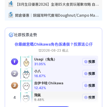
4
【8月生日優惠2026】全港85大食買玩著數攻略 自助餐/火鍋放題同行免費＋誠品/DONKI送現金券
5
開倉優惠｜銅鑼灣時代廣場Doughnut/Campo Marzio開倉低至1折！背囊、書包、手袋劈價$200起