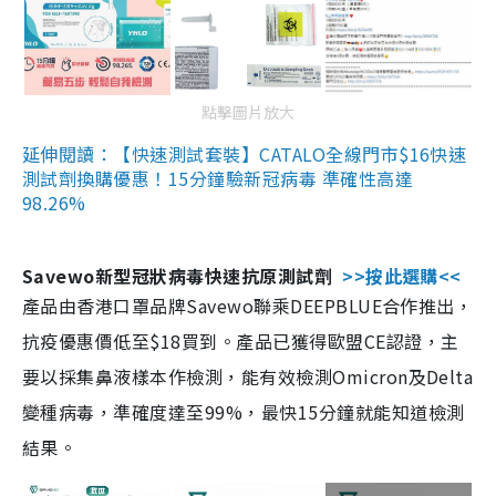
點擊圖片放大
延伸閱讀：【快速測試套裝】CATALO全線門市$16快速
測試劑換購優惠！15分鐘驗新冠病毒 準確性高達
98.26%
Savewo新型冠狀病毒快速抗原測試劑
>>按此選購<<
產品由香港口罩品牌Savewo聯乘DEEPBLUE合作推出，
抗疫優惠價低至$18買到。產品已獲得歐盟CE認證，主
要以採集鼻液樣本作檢測，能有效檢測Omicron及Delta
變種病毒，準確度達至99%，最快15分鐘就能知道檢測
結果。