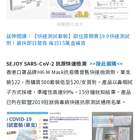
點擊圖片放大
延伸閱讀：【快速測試套裝】鄰住買開賣$9.9快速測試
劑！最快即日發貨 每日15萬盒補貨
SEJOY SARS-CoV-2 抗原快速檢測
>>按此選購<<
香港口罩品牌HK-M Mask抗疫價發售快速檢測劑，單支
裝$22，而購買500套裝低至$20/支買到。產品以鼻咽拭
子方式採樣，準確性高達99%，15分鐘就知結果。產品
已列在歐盟2019冠狀病毒病快速抗原測試通用名單。