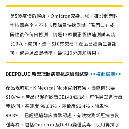
第5波疫情仍嚴峻，Omicron感染力強，確診個案數
字持續高企。不少市民購買快速測試「看門口」或
陽性後作每日檢測。精選13款優惠價快速測試套裝
$19以下買到，最平$10有交易！產品已獲衛生署認
可，或通過歐盟標準，最快10分鐘知結果。
DEEPBLUE 新型冠狀病毒抗原檢測試劑
>>按此選購<<
產品現時於HK Medical Mask官網有售，優惠價只要
$18/件。產品已獲得歐盟CE1434認證，可供民眾進行自
我檢測。準確度 99.03%、靈敏度96.4%、特異性
99.8%，已經通過臨床實驗認證，有效檢測新冠病毒變
種毒株，包括Omicron 及Delta變種病毒。使用鼻拭子