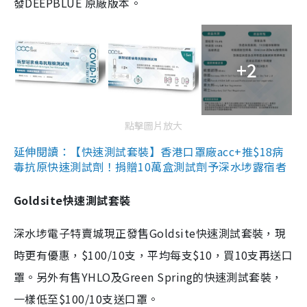
發DEEPBLUE 原廠版本。
+2
點擊圖片放大
延伸閱讀：【快速測試套裝】香港口罩廠acc+推$18病
毒抗原快速測試劑！捐贈10萬盒測試劑予深水埗露宿者
Goldsite快速測試套裝
深水埗電子特賣城現正發售Goldsite快速測試套裝，現
時更有優惠，$100/10支，平均每支$10，買10支再送口
罩。另外有售YHLO及Green Spring的快速測試套裝，
一樣低至$100/10支送口罩。