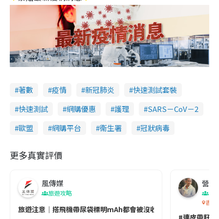
著數
疫情
新冠肺炎
快速測試套裝
快速測試
網購優惠
護理
SARS－CoV－2
歐盟
網購平台
衞生署
冠狀病毒
更多真實評價
風傳媒
營養教
旅遊攻略
生
香港
旅遊注意｜搭飛機帶尿袋標明mAh都會被沒收😱出發前切記檢查「1
#連皮帶籽都