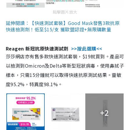
點擊圖片放大
延伸閱讀：【快速測試套裝】Good Mask發售3款抗原
快速檢測劑！低至$15/支 獲歐盟認證+無限購數量
Reagen 新冠抗原快速測試劑
>>按此選購<<
莎莎網店亦有售多款快速測試套裝，$19就買到。產品可
以檢測到Omicron及Delta等新型冠狀病毒，使用鼻拭子
樣本，只需15分鐘就可以取得快速抗原測試結果。靈敏
度95.2%，特異度98.1%。
+2