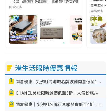
（文章由風傳媒授權轉載） 準備前往韓國旅遊的民眾，近期要特別留
夏天其中一種時
閱讀更多
閱讀更多
港生活限時優惠情報
1
開倉優惠 | 尖沙咀海港城名牌波鞋開倉低至1折！On鞋$899起／Joy&Peace鞋履$98起
2
CHANEL美妝限時減價低至3折！人氣粉底/唇膏/精華液低至$275！COCO香水都有平
3
開倉優惠｜尖沙咀名牌行李箱開倉低至4折！一連5日 American Tourister/ace./Hallmark $200起！