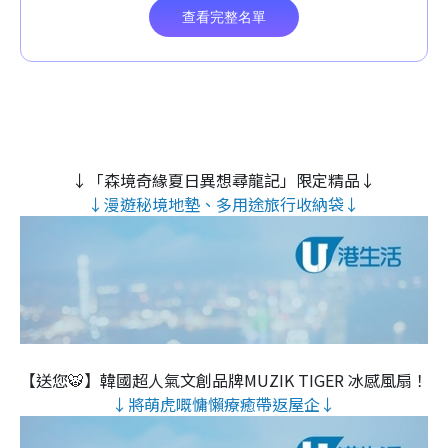
↓「森境奇緣夏日異想尋龍記」限定精品↓
↓漫遊秘境地墊、多用途旅行收納袋↓
【送您🐯】韓國超人氣文創品牌MUZIK TIGER 冰感風扇！
↓將萌虎嘅慵懶療癒帶返屋企↓