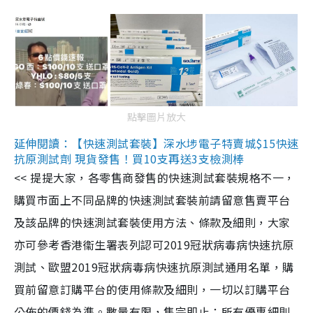
點擊圖片放大
延伸閱讀：【快速測試套裝】深水埗電子特賣城$15快速
抗原測試劑 現貨發售！買10支再送3支檢測棒
<< 提提大家，各零售商發售的快速測試套裝規格不一，
購買市面上不同品牌的快速測試套裝前請留意售賣平台
及該品牌的快速測試套裝使用方法、條款及細則，大家
亦可參考香港衞生署表列認可2019冠狀病毒病快速抗原
測試、歐盟2019冠狀病毒病快速抗原測試通用名單，購
買前留意訂購平台的使用條款及細則，一切以訂購平台
公佈的價錢為準。數量有限，售完即止；所有優惠細則