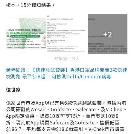
樣本，15分鐘知結果。
+2
點擊圖片放大
延伸閱讀：【快速測試套裝】香港口罩品牌開賣2款快速
檢測劑 最平$18起 ！可檢測Delta/Omicron病毒
億世家
億家世門市及App現已有售6款快速測試套裝，包括香港
公司研發的Wesail、Goldsite、Safecare、及V-Chek。
App限定優惠，購買10支可享75折，而門市則10支8
折。現凡於App購買Safecare及Goldsite，售價低至
$186.7，平均每支只需$18.6就買到。V-Chek門市購買