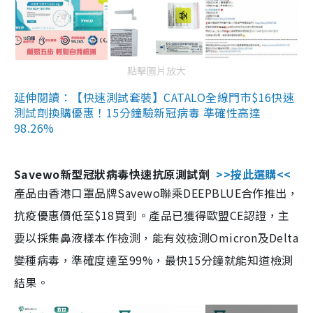
點擊圖片放大
延伸閱讀：【快速測試套裝】CATALO全線門市$16快速
測試劑換購優惠！15分鐘驗新冠病毒 準確性高達
98.26%
Savewo新型冠狀病毒快速抗原測試劑
>>按此選購<<
產品由香港口罩品牌Savewo聯乘DEEPBLUE合作推出，
抗疫優惠價低至$18買到。產品已獲得歐盟CE認證，主
要以採集鼻液樣本作檢測，能有效檢測Omicron及Delta
變種病毒，準確度達至99%，最快15分鐘就能知道檢測
結果。