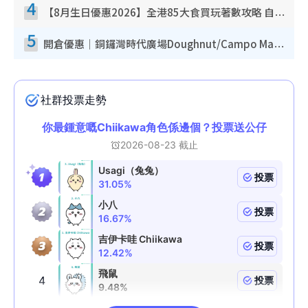
4
【8月生日優惠2026】全港85大食買玩著數攻略 自助餐/火鍋放題同行免費＋誠品/DONKI送現金券
5
開倉優惠｜銅鑼灣時代廣場Doughnut/Campo Marzio開倉低至1折！背囊、書包、手袋劈價$200起