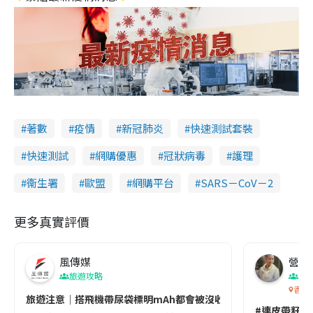
著數
疫情
新冠肺炎
快速測試套裝
快速測試
網購優惠
冠狀病毒
護理
衞生署
歐盟
網購平台
SARS－CoV－2
更多真實評價
風傳媒
營養教
旅遊攻略
生
香港
旅遊注意｜搭飛機帶尿袋標明mAh都會被沒收😱出發前切記檢查「1
#連皮帶籽都