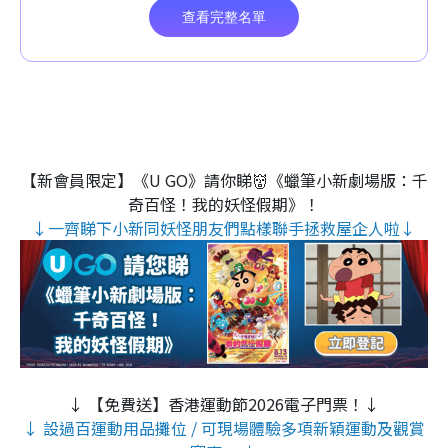
【新會員限定】《U GO》請你睇👹《蠟筆小新劇場版：千
奇百怪！我的妖怪假期》！
↓一齊睇下小新同妖怪朋友們點樣聯手拯救屋企人啦↓
↓ 【免費送】香港運動節2026電子門票！↓
↓ 設過百運動用品攤位 / 可現場體驗多項新穎運動及觀賞