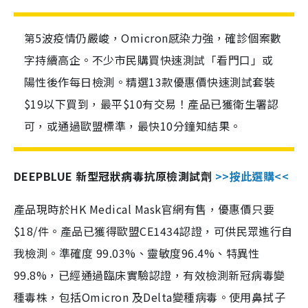
第5波疫情仍嚴峻，Omicron感染力強，確診個案數
字持續高企。不少市民購買快速測試「看門口」或
陽性後作每日檢測。精選13款優惠價快速測試套裝
$19以下買到，最平$10有交易！產品已獲衛生署認
可，或通過歐盟標準，最快10分鐘知結果。
DEEPBLUE 新型冠狀病毒抗原檢測試劑
>>按此選購<<
產品現時於HK Medical Mask官網有售，優惠價只要
$18/件。產品已獲得歐盟CE1434認證，可供民眾進行自
我檢測。準確度 99.03%、靈敏度96.4%、特異性
99.8%，已經通過臨床實驗認證，有效檢測新冠病毒變
種毒株，包括Omicron 及Delta變種病毒。使用鼻拭子