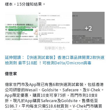
樣本，15分鐘知結果。
+2
點擊圖片放大
延伸閱讀：【快速測試套裝】香港口罩品牌開賣2款快速
檢測劑 最平$18起 ！可檢測Delta/Omicron病毒
億世家
億家世門市及App現已有售6款快速測試套裝，包括香港
公司研發的Wesail、Goldsite、Safecare、及V-Chek。
App限定優惠，購買10支可享75折，而門市則10支8
折。現凡於App購買Safecare及Goldsite，售價低至
$186.7，平均每支只需$18.6就買到。V-Chek門市購買