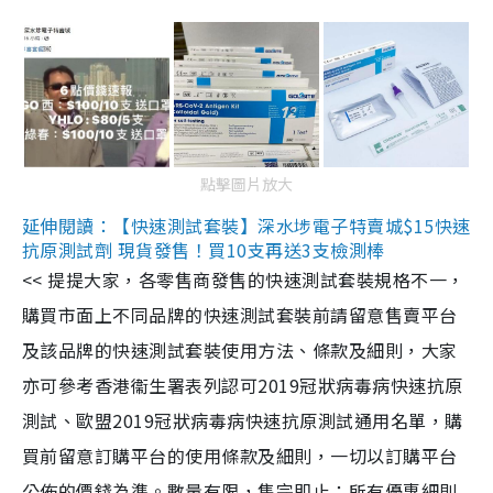
點擊圖片放大
延伸閱讀：【快速測試套裝】深水埗電子特賣城$15快速
抗原測試劑 現貨發售！買10支再送3支檢測棒
<< 提提大家，各零售商發售的快速測試套裝規格不一，
購買市面上不同品牌的快速測試套裝前請留意售賣平台
及該品牌的快速測試套裝使用方法、條款及細則，大家
亦可參考香港衞生署表列認可2019冠狀病毒病快速抗原
測試、歐盟2019冠狀病毒病快速抗原測試通用名單，購
買前留意訂購平台的使用條款及細則，一切以訂購平台
公佈的價錢為準。數量有限，售完即止；所有優惠細則