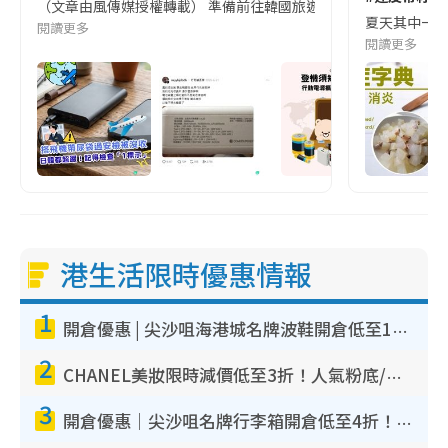
（文章由風傳媒授權轉載） 準備前往韓國旅遊的民眾，近期要特別留
夏天其中一種時
閱讀更多
閱讀更多
港生活限時優惠情報
1
開倉優惠 | 尖沙咀海港城名牌波鞋開倉低至1折！On鞋$899起／Joy&Peace鞋履$98起
2
CHANEL美妝限時減價低至3折！人氣粉底/唇膏/精華液低至$275！COCO香水都有平
3
開倉優惠｜尖沙咀名牌行李箱開倉低至4折！一連5日 American Tourister/ace./Hallmark $200起！