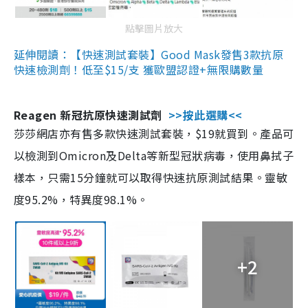
點擊圖片放大
延伸閱讀：【快速測試套裝】Good Mask發售3款抗原
快速檢測劑！低至$15/支 獲歐盟認證+無限購數量
Reagen 新冠抗原快速測試劑
>>按此選購<<
莎莎網店亦有售多款快速測試套裝，$19就買到。產品可
以檢測到Omicron及Delta等新型冠狀病毒，使用鼻拭子
樣本，只需15分鐘就可以取得快速抗原測試結果。靈敏
度95.2%，特異度98.1%。
+2