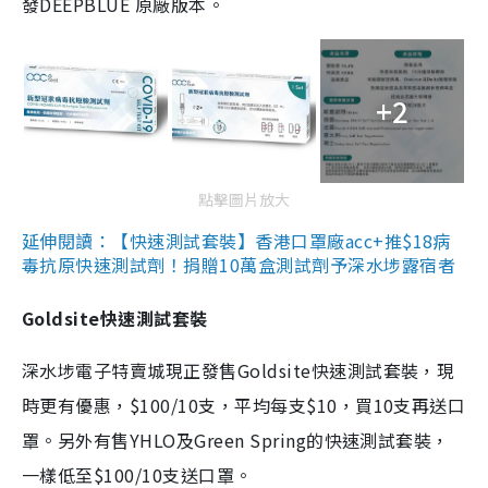
發DEEPBLUE 原廠版本。
+2
點擊圖片放大
延伸閱讀：【快速測試套裝】香港口罩廠acc+推$18病
毒抗原快速測試劑！捐贈10萬盒測試劑予深水埗露宿者
Goldsite快速測試套裝
深水埗電子特賣城現正發售Goldsite快速測試套裝，現
時更有優惠，$100/10支，平均每支$10，買10支再送口
罩。另外有售YHLO及Green Spring的快速測試套裝，
一樣低至$100/10支送口罩。