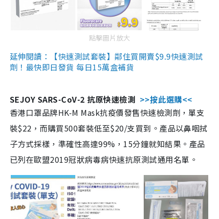
點擊圖片放大
延伸閱讀：【快速測試套裝】鄰住買開賣$9.9快速測試
劑！最快即日發貨 每日15萬盒補貨
SEJOY SARS-CoV-2 抗原快速檢測
>>按此選購<<
香港口罩品牌HK-M Mask抗疫價發售快速檢測劑，單支
裝$22，而購買500套裝低至$20/支買到。產品以鼻咽拭
子方式採樣，準確性高達99%，15分鐘就知結果。產品
已列在歐盟2019冠狀病毒病快速抗原測試通用名單。