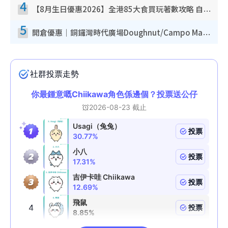
4
【8月生日優惠2026】全港85大食買玩著數攻略 自助餐/火鍋放題同行免費＋誠品/DONKI送現金券
5
開倉優惠｜銅鑼灣時代廣場Doughnut/Campo Marzio開倉低至1折！背囊、書包、手袋劈價$200起