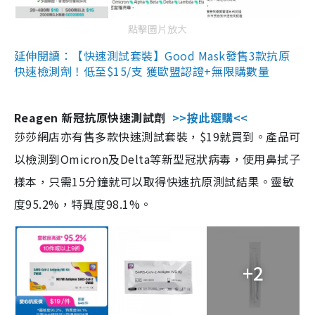
點擊圖片放大
延伸閱讀：【快速測試套裝】Good Mask發售3款抗原
快速檢測劑！低至$15/支 獲歐盟認證+無限購數量
Reagen 新冠抗原快速測試劑
>>按此選購<<
莎莎網店亦有售多款快速測試套裝，$19就買到。產品可
以檢測到Omicron及Delta等新型冠狀病毒，使用鼻拭子
樣本，只需15分鐘就可以取得快速抗原測試結果。靈敏
度95.2%，特異度98.1%。
+2