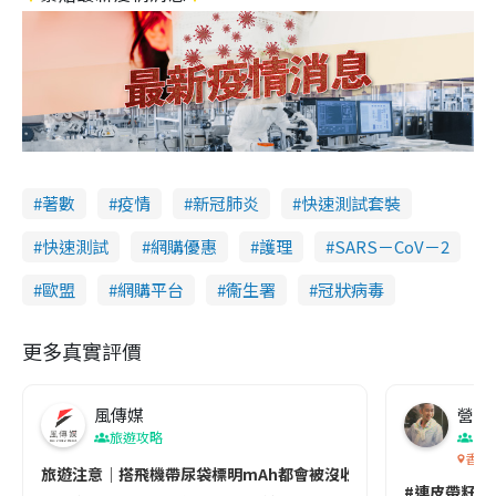
著數
疫情
新冠肺炎
快速測試套裝
快速測試
網購優惠
護理
SARS－CoV－2
歐盟
網購平台
衞生署
冠狀病毒
更多真實評價
風傳媒
營養教
旅遊攻略
生
香港
旅遊注意｜搭飛機帶尿袋標明mAh都會被沒收😱出發前切記檢查「1
#連皮帶籽都