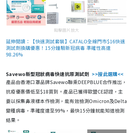
點擊圖片放大
延伸閱讀：【快速測試套裝】CATALO全線門市$16快速
測試劑換購優惠！15分鐘驗新冠病毒 準確性高達
98.26%
Savewo新型冠狀病毒快速抗原測試劑
>>按此選購<<
產品由香港口罩品牌Savewo聯乘DEEPBLUE合作推出，
抗疫優惠價低至$18買到。產品已獲得歐盟CE認證，主
要以採集鼻液樣本作檢測，能有效檢測Omicron及Delta
變種病毒，準確度達至99%，最快15分鐘就能知道檢測
結果。