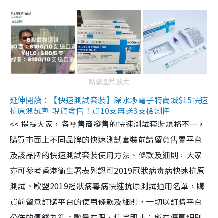
點擊圖片放大
延伸閱讀：【快速測試套裝】深水埗電子特賣城$15快速
抗原測試劑 現貨發售！買10支再送3支檢測棒
<< 提提大家，各零售商發售的快速測試套裝規格不一，
購買市面上不同品牌的快速測試套裝前請留意售賣平台
及該品牌的快速測試套裝使用方法、條款及細則，大家
亦可參考香港衞生署表列認可2019冠狀病毒病快速抗原
測試、歐盟2019冠狀病毒病快速抗原測試通用名單，購
買前留意訂購平台的使用條款及細則，一切以訂購平台
公佈的價錢為準。數量有限，售完即止；所有優惠細則