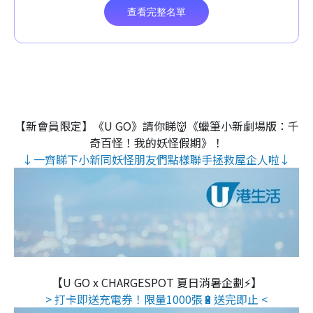
【新會員限定】《U GO》請你睇👹《蠟筆小新劇場版：千
奇百怪！我的妖怪假期》！
↓一齊睇下小新同妖怪朋友們點樣聯手拯救屋企人啦↓
【U GO x CHARGESPOT 夏日消暑企劃⚡】
> 打卡即送充電券！限量1000張🔋送完即止 <