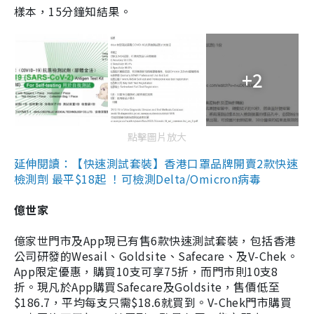
樣本，15分鐘知結果。
+2
點擊圖片放大
延伸閱讀：【快速測試套裝】香港口罩品牌開賣2款快速
檢測劑 最平$18起 ！可檢測Delta/Omicron病毒
億世家
億家世門市及App現已有售6款快速測試套裝，包括香港
公司研發的Wesail、Goldsite、Safecare、及V-Chek。
App限定優惠，購買10支可享75折，而門市則10支8
折。現凡於App購買Safecare及Goldsite，售價低至
$186.7，平均每支只需$18.6就買到。V-Chek門市購買