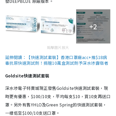
發DEEPBLUE 原廠版本。
+2
點擊圖片放大
延伸閱讀：【快速測試套裝】香港口罩廠acc+推$18病
毒抗原快速測試劑！捐贈10萬盒測試劑予深水埗露宿者
Goldsite快速測試套裝
深水埗電子特賣城現正發售Goldsite快速測試套裝，現
時更有優惠，$100/10支，平均每支$10，買10支再送口
罩。另外有售YHLO及Green Spring的快速測試套裝，
一樣低至$100/10支送口罩。