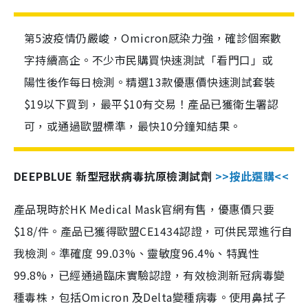
第5波疫情仍嚴峻，Omicron感染力強，確診個案數
字持續高企。不少市民購買快速測試「看門口」或
陽性後作每日檢測。精選13款優惠價快速測試套裝
$19以下買到，最平$10有交易！產品已獲衛生署認
可，或通過歐盟標準，最快10分鐘知結果。
DEEPBLUE 新型冠狀病毒抗原檢測試劑
>>按此選購<<
產品現時於HK Medical Mask官網有售，優惠價只要
$18/件。產品已獲得歐盟CE1434認證，可供民眾進行自
我檢測。準確度 99.03%、靈敏度96.4%、特異性
99.8%，已經通過臨床實驗認證，有效檢測新冠病毒變
種毒株，包括Omicron 及Delta變種病毒。使用鼻拭子