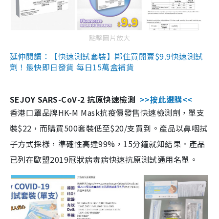
點擊圖片放大
延伸閱讀：【快速測試套裝】鄰住買開賣$9.9快速測試
劑！最快即日發貨 每日15萬盒補貨
SEJOY SARS-CoV-2 抗原快速檢測
>>按此選購<<
香港口罩品牌HK-M Mask抗疫價發售快速檢測劑，單支
裝$22，而購買500套裝低至$20/支買到。產品以鼻咽拭
子方式採樣，準確性高達99%，15分鐘就知結果。產品
已列在歐盟2019冠狀病毒病快速抗原測試通用名單。