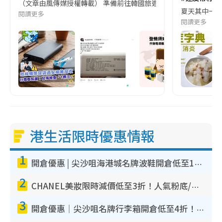
（文章由風傳媒授權轉載） 準備前往韓國旅遊的民眾，近期要特別留
夏天其中一種時
閱讀更多
閱讀更多
港生活限時優惠情報
1
開倉優惠 | 尖沙咀海港城名牌波鞋開倉低至1折！On鞋$899起／Joy&Peace鞋履$98起
2
CHANEL美妝限時減價低至3折！人氣粉底/唇膏/精華液低至$275！COCO香水都有平
3
開倉優惠｜尖沙咀名牌行李箱開倉低至4折！一連5日 American Tourister/ace./Hallmark $200起！