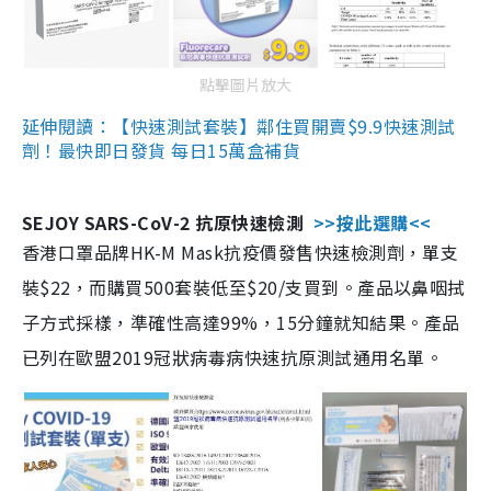
點擊圖片放大
延伸閱讀：【快速測試套裝】鄰住買開賣$9.9快速測試
劑！最快即日發貨 每日15萬盒補貨
SEJOY SARS-CoV-2 抗原快速檢測
>>按此選購<<
香港口罩品牌HK-M Mask抗疫價發售快速檢測劑，單支
裝$22，而購買500套裝低至$20/支買到。產品以鼻咽拭
子方式採樣，準確性高達99%，15分鐘就知結果。產品
已列在歐盟2019冠狀病毒病快速抗原測試通用名單。