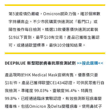
第5波疫情仍嚴峻，Omicron感染力強，確診個案數
字持續高企。不少市民購買快速測試「看門口」或
陽性後作每日檢測。精選13款優惠價快速測試套裝
$19以下買到，最平$10有交易！產品已獲衛生署認
可，或通過歐盟標準，最快10分鐘知結果。
DEEPBLUE 新型冠狀病毒抗原檢測試劑
>>按此選購<<
產品現時於HK Medical Mask官網有售，優惠價只要
$18/件。產品已獲得歐盟CE1434認證，可供民眾進行自
我檢測。準確度 99.03%、靈敏度96.4%、特異性
99.8%，已經通過臨床實驗認證，有效檢測新冠病毒變
種毒株，包括Omicron 及Delta變種病毒。使用鼻拭子