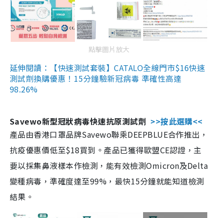
點擊圖片放大
延伸閱讀：【快速測試套裝】CATALO全線門市$16快速
測試劑換購優惠！15分鐘驗新冠病毒 準確性高達
98.26%
Savewo新型冠狀病毒快速抗原測試劑
>>按此選購<<
產品由香港口罩品牌Savewo聯乘DEEPBLUE合作推出，
抗疫優惠價低至$18買到。產品已獲得歐盟CE認證，主
要以採集鼻液樣本作檢測，能有效檢測Omicron及Delta
變種病毒，準確度達至99%，最快15分鐘就能知道檢測
結果。