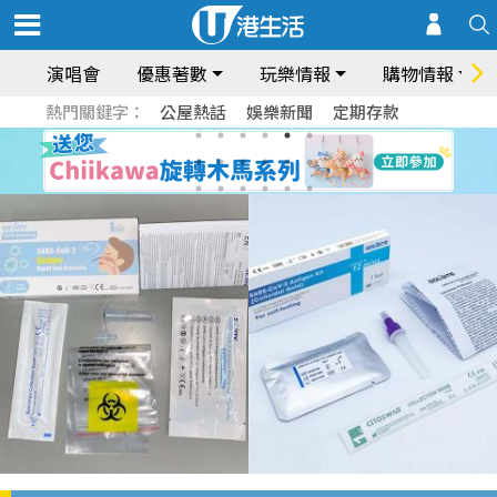
演唱會
優惠著數
玩樂情報
購物情報
熱門關鍵字：
公屋熱話
娛樂新聞
定期存款