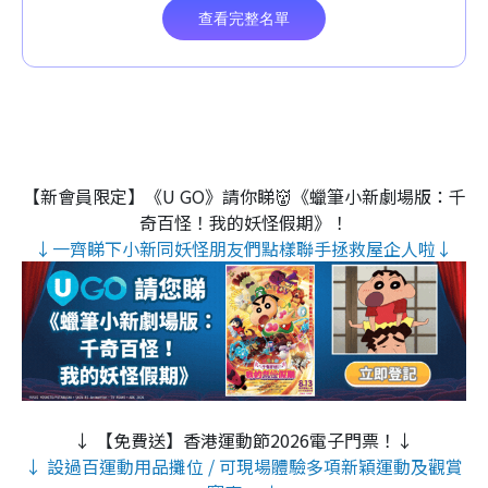
【新會員限定】《U GO》請你睇👹《蠟筆小新劇場版：千
奇百怪！我的妖怪假期》！
↓一齊睇下小新同妖怪朋友們點樣聯手拯救屋企人啦↓
↓ 【免費送】香港運動節2026電子門票！↓
↓ 設過百運動用品攤位 / 可現場體驗多項新穎運動及觀賞