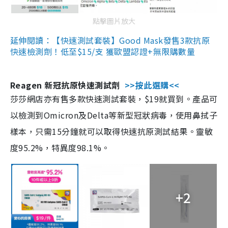
點擊圖片放大
延伸閱讀：【快速測試套裝】Good Mask發售3款抗原
快速檢測劑！低至$15/支 獲歐盟認證+無限購數量
Reagen 新冠抗原快速測試劑
>>按此選購<<
莎莎網店亦有售多款快速測試套裝，$19就買到。產品可
以檢測到Omicron及Delta等新型冠狀病毒，使用鼻拭子
樣本，只需15分鐘就可以取得快速抗原測試結果。靈敏
度95.2%，特異度98.1%。
+2