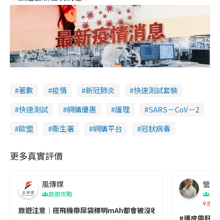
著數
疫情
新冠肺炎
快速測試套裝
快速測試
網購優惠
護理
SARS－CoV－2
歐盟
衞生署
網購平台
冠狀病毒
更多真實評價
風傳媒
營養教
旅遊攻略
生
香港
旅遊注意｜搭飛機帶尿袋標明mAh都會被沒收😱出發前切記檢查「1
#連皮帶籽都