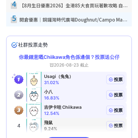
4
【8月生日優惠2026】全港85大食買玩著數攻略 自助餐/火鍋放題同行免費＋誠品/DONKI送現金券
5
開倉優惠｜銅鑼灣時代廣場Doughnut/Campo Marzio開倉低至1折！背囊、書包、手袋劈價$200起