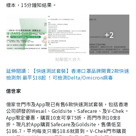
樣本，15分鐘知結果。
+2
點擊圖片放大
延伸閱讀：【快速測試套裝】香港口罩品牌開賣2款快速
檢測劑 最平$18起 ！可檢測Delta/Omicron病毒
億世家
億家世門市及App現已有售6款快速測試套裝，包括香港
公司研發的Wesail、Goldsite、Safecare、及V-Chek。
App限定優惠，購買10支可享75折，而門市則10支8
折。現凡於App購買Safecare及Goldsite，售價低至
$186.7，平均每支只需$18.6就買到。V-Chek門市購買