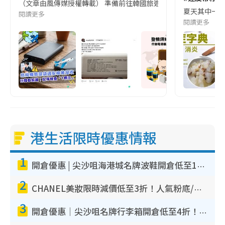
（文章由風傳媒授權轉載） 準備前往韓國旅遊的民眾，近期要特別留
夏天其中一種時
閱讀更多
閱讀更多
港生活限時優惠情報
1
開倉優惠 | 尖沙咀海港城名牌波鞋開倉低至1折！On鞋$899起／Joy&Peace鞋履$98起
2
CHANEL美妝限時減價低至3折！人氣粉底/唇膏/精華液低至$275！COCO香水都有平
3
開倉優惠｜尖沙咀名牌行李箱開倉低至4折！一連5日 American Tourister/ace./Hallmark $200起！