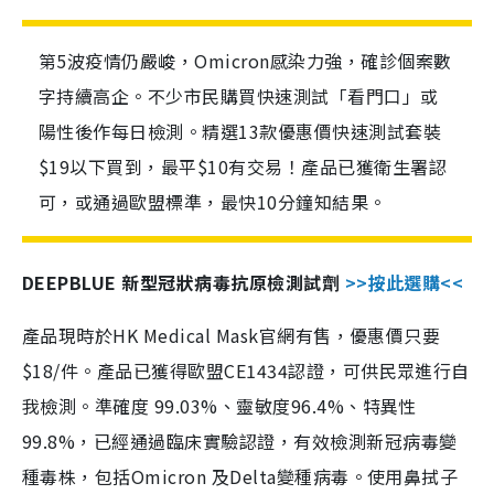
第5波疫情仍嚴峻，Omicron感染力強，確診個案數
字持續高企。不少市民購買快速測試「看門口」或
陽性後作每日檢測。精選13款優惠價快速測試套裝
$19以下買到，最平$10有交易！產品已獲衛生署認
可，或通過歐盟標準，最快10分鐘知結果。
DEEPBLUE 新型冠狀病毒抗原檢測試劑
>>按此選購<<
產品現時於HK Medical Mask官網有售，優惠價只要
$18/件。產品已獲得歐盟CE1434認證，可供民眾進行自
我檢測。準確度 99.03%、靈敏度96.4%、特異性
99.8%，已經通過臨床實驗認證，有效檢測新冠病毒變
種毒株，包括Omicron 及Delta變種病毒。使用鼻拭子