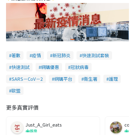
著數
疫情
新冠肺炎
快速測試套裝
快速測試
網購優惠
冠狀病毒
SARS－CoV－2
網購平台
衞生署
護理
歐盟
更多真實評價
Just_A_Girl_eats
co c
娛樂
吹