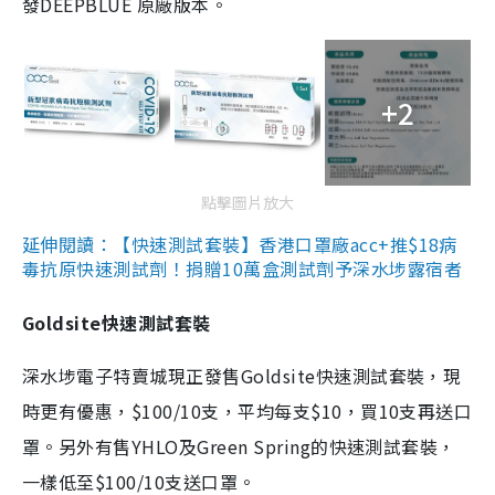
發DEEPBLUE 原廠版本。
+2
點擊圖片放大
延伸閱讀：【快速測試套裝】香港口罩廠acc+推$18病
毒抗原快速測試劑！捐贈10萬盒測試劑予深水埗露宿者
Goldsite快速測試套裝
深水埗電子特賣城現正發售Goldsite快速測試套裝，現
時更有優惠，$100/10支，平均每支$10，買10支再送口
罩。另外有售YHLO及Green Spring的快速測試套裝，
一樣低至$100/10支送口罩。