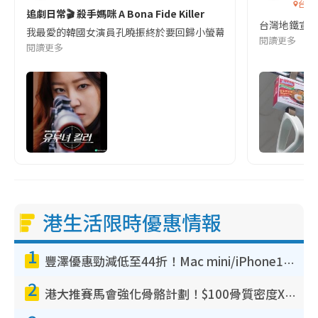
台灣
追劇日常🎬 殺手媽咪 A Bona Fide Killer
台灣地鐵宣
我最愛的韓國女演員孔曉振終於要回歸小螢幕啦!這次的劇本改編自同名
閱讀更多
閱讀更多
港生活限時優惠情報
1
豐澤優惠勁減低至44折！Mac mini/iPhone17Pro大減價！廚房家電$220起
2
港大推賽馬會強化骨骼計劃！$100骨質密度X光檢查 完成免費運動訓練送超市禮券！附參加資格