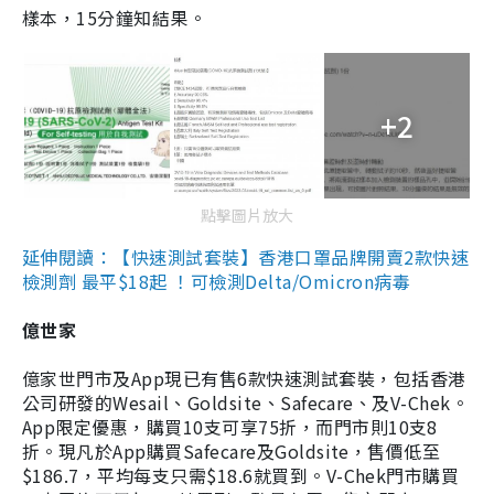
樣本，15分鐘知結果。
+2
點擊圖片放大
延伸閱讀：【快速測試套裝】香港口罩品牌開賣2款快速
檢測劑 最平$18起 ！可檢測Delta/Omicron病毒
億世家
億家世門市及App現已有售6款快速測試套裝，包括香港
公司研發的Wesail、Goldsite、Safecare、及V-Chek。
App限定優惠，購買10支可享75折，而門市則10支8
折。現凡於App購買Safecare及Goldsite，售價低至
$186.7，平均每支只需$18.6就買到。V-Chek門市購買