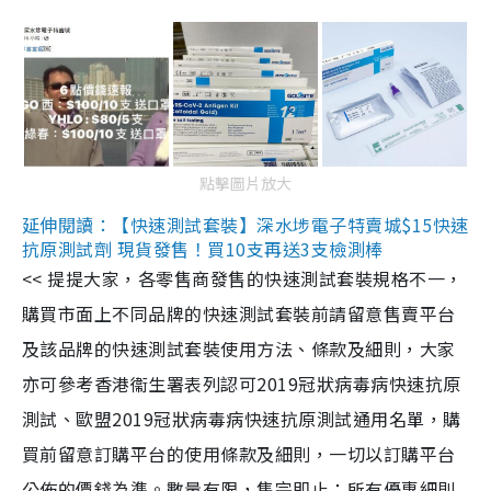
點擊圖片放大
延伸閱讀：【快速測試套裝】深水埗電子特賣城$15快速
抗原測試劑 現貨發售！買10支再送3支檢測棒
<< 提提大家，各零售商發售的快速測試套裝規格不一，
購買市面上不同品牌的快速測試套裝前請留意售賣平台
及該品牌的快速測試套裝使用方法、條款及細則，大家
亦可參考香港衞生署表列認可2019冠狀病毒病快速抗原
測試、歐盟2019冠狀病毒病快速抗原測試通用名單，購
買前留意訂購平台的使用條款及細則，一切以訂購平台
公佈的價錢為準。數量有限，售完即止；所有優惠細則