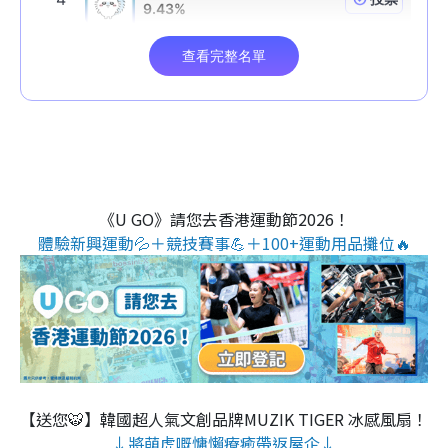
《U GO》請您去香港運動節2026！
體驗新興運動💦＋競技賽事💪＋100+運動用品攤位🔥
【送您🐯】韓國超人氣文創品牌MUZIK TIGER 冰感風扇！
↓將萌虎嘅慵懶療癒帶返屋企↓