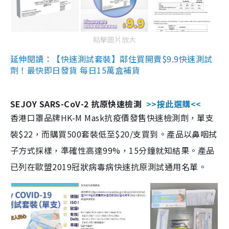
點擊圖片放大
延伸閱讀：【快速測試套裝】鄰住買開賣$9.9快速測試
劑！最快即日發貨 每日15萬盒補貨
SEJOY SARS-CoV-2 抗原快速檢測
>>按此選購<<
香港口罩品牌HK-M Mask抗疫價發售快速檢測劑，單支
裝$22，而購買500套裝低至$20/支買到。產品以鼻咽拭
子方式採樣，準確性高達99%，15分鐘就知結果。產品
已列在歐盟2019冠狀病毒病快速抗原測試通用名單。