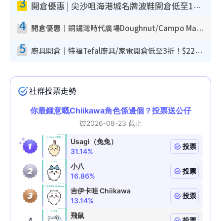
3
開倉優惠 | 尖沙咀海港城名牌波鞋開倉低至1折！On鞋$899起／Joy&Peace鞋履$98起
4
開倉優惠｜銅鑼灣時代廣場Doughnut/Campo Marzio開倉低至1折！背囊、書包、手袋劈價$200起
5
廚具開倉｜特福Tefal廚具/家電開倉低至3折！$220起買平底鍋/炒鑊/湯煲！電飯煲/吸塵機/燙斗$418起