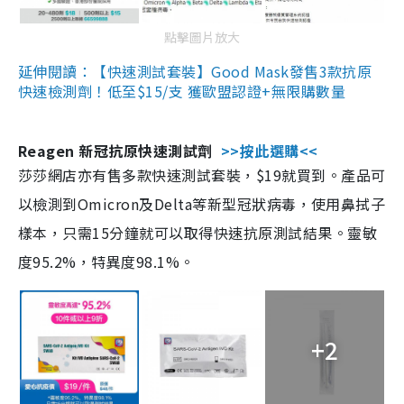
點擊圖片放大
延伸閱讀：【快速測試套裝】Good Mask發售3款抗原
快速檢測劑！低至$15/支 獲歐盟認證+無限購數量
Reagen 新冠抗原快速測試劑
>>按此選購<<
莎莎網店亦有售多款快速測試套裝，$19就買到。產品可
以檢測到Omicron及Delta等新型冠狀病毒，使用鼻拭子
樣本，只需15分鐘就可以取得快速抗原測試結果。靈敏
度95.2%，特異度98.1%。
+2