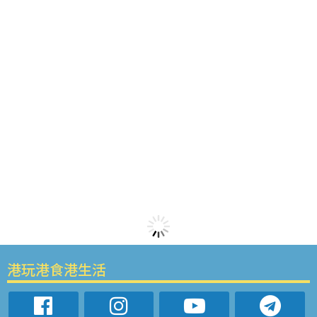
港玩港食港生活