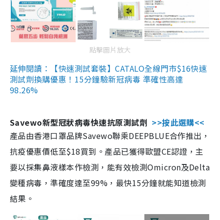
點擊圖片放大
延伸閱讀：【快速測試套裝】CATALO全線門市$16快速
測試劑換購優惠！15分鐘驗新冠病毒 準確性高達
98.26%
Savewo新型冠狀病毒快速抗原測試劑
>>按此選購<<
產品由香港口罩品牌Savewo聯乘DEEPBLUE合作推出，
抗疫優惠價低至$18買到。產品已獲得歐盟CE認證，主
要以採集鼻液樣本作檢測，能有效檢測Omicron及Delta
變種病毒，準確度達至99%，最快15分鐘就能知道檢測
結果。