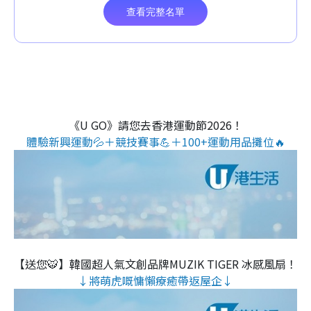
《U GO》請您去香港運動節2026！
體驗新興運動💦＋競技賽事💪＋100+運動用品攤位🔥
【送您🐯】韓國超人氣文創品牌MUZIK TIGER 冰感風扇！
↓將萌虎嘅慵懶療癒帶返屋企↓