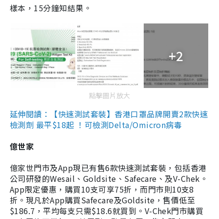
樣本，15分鐘知結果。
+2
點擊圖片放大
延伸閱讀：【快速測試套裝】香港口罩品牌開賣2款快速
檢測劑 最平$18起 ！可檢測Delta/Omicron病毒
億世家
億家世門市及App現已有售6款快速測試套裝，包括香港
公司研發的Wesail、Goldsite、Safecare、及V-Chek。
App限定優惠，購買10支可享75折，而門市則10支8
折。現凡於App購買Safecare及Goldsite，售價低至
$186.7，平均每支只需$18.6就買到。V-Chek門市購買