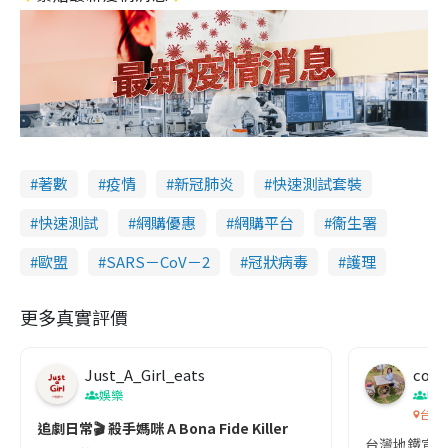
著數
疫情
新冠肺炎
快速測試套裝
快速測試
網購優惠
網購平台
衞生署
歐盟
SARS－CoV－2
冠狀病毒
護理
更多真實評價
Just_A_Girl_eats
co c
娛樂
吹
台灣
追劇日常🎬 殺手媽咪 A Bona Fide Killer
台灣地鐵宣