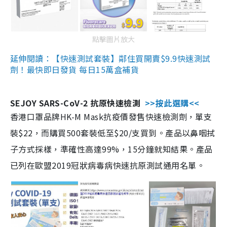
點擊圖片放大
延伸閱讀：【快速測試套裝】鄰住買開賣$9.9快速測試
劑！最快即日發貨 每日15萬盒補貨
SEJOY SARS-CoV-2 抗原快速檢測
>>按此選購<<
香港口罩品牌HK-M Mask抗疫價發售快速檢測劑，單支
裝$22，而購買500套裝低至$20/支買到。產品以鼻咽拭
子方式採樣，準確性高達99%，15分鐘就知結果。產品
已列在歐盟2019冠狀病毒病快速抗原測試通用名單。