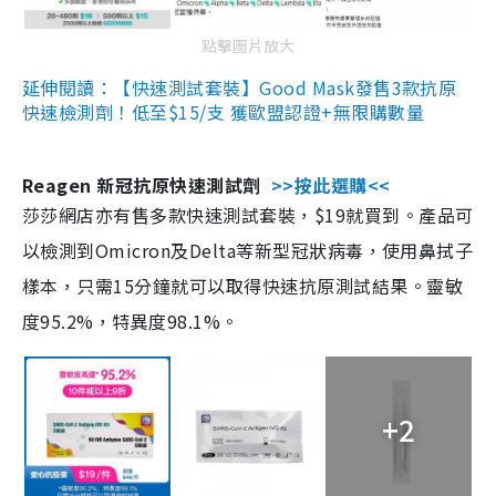
點擊圖片放大
延伸閱讀：【快速測試套裝】Good Mask發售3款抗原
快速檢測劑！低至$15/支 獲歐盟認證+無限購數量
Reagen 新冠抗原快速測試劑
>>按此選購<<
莎莎網店亦有售多款快速測試套裝，$19就買到。產品可
以檢測到Omicron及Delta等新型冠狀病毒，使用鼻拭子
樣本，只需15分鐘就可以取得快速抗原測試結果。靈敏
度95.2%，特異度98.1%。
+2