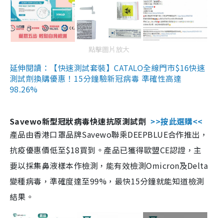
點擊圖片放大
延伸閱讀：【快速測試套裝】CATALO全線門市$16快速
測試劑換購優惠！15分鐘驗新冠病毒 準確性高達
98.26%
Savewo新型冠狀病毒快速抗原測試劑
>>按此選購<<
產品由香港口罩品牌Savewo聯乘DEEPBLUE合作推出，
抗疫優惠價低至$18買到。產品已獲得歐盟CE認證，主
要以採集鼻液樣本作檢測，能有效檢測Omicron及Delta
變種病毒，準確度達至99%，最快15分鐘就能知道檢測
結果。