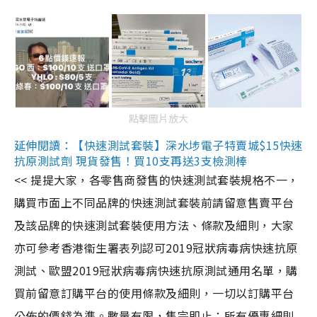
點擊圖片放大
延伸閱讀：【快速測試套裝】深水埗電子特賣城$15快速
抗原測試劑 現貨發售！買10支再送3支檢測棒
<< 提提大家，各零售商發售的快速測試套裝規格不一，
購買市面上不同品牌的快速測試套裝前請留意售賣平台
及該品牌的快速測試套裝使用方法、條款及細則，大家
亦可參考香港衞生署表列認可2019冠狀病毒病快速抗原
測試、歐盟2019冠狀病毒病快速抗原測試通用名單，購
買前留意訂購平台的使用條款及細則，一切以訂購平台
公佈的價錢為準。數量有限，售完即止；所有優惠細則