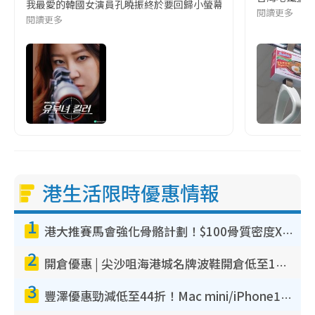
我最愛的韓國女演員孔曉振終於要回歸小螢幕啦!這次的劇本改編自同名
閱讀更多
閱讀更多
港生活限時優惠情報
1
港大推賽馬會強化骨骼計劃！$100骨質密度X光檢查 完成免費運動訓練送超市禮券！附參加資格
2
開倉優惠 | 尖沙咀海港城名牌波鞋開倉低至1折！On鞋$899起／Joy&Peace鞋履$98起
3
豐澤優惠勁減低至44折！Mac mini/iPhone17Pro大減價！廚房家電$220起