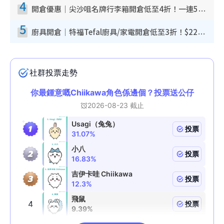
4
開倉優惠｜尖沙咀名牌行李箱開倉低至4折！一連5日 American Tourister/ace./Hallmark $200起！
5
廚具開倉｜特福Tefal廚具/家電開倉低至3折！$220起買平底鍋/炒鑊/湯煲！電飯煲/吸塵機/燙斗$418起