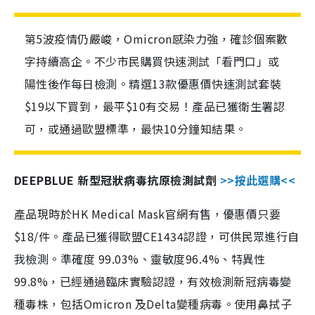
第5波疫情仍嚴峻，Omicron感染力強，確診個案數
字持續高企。不少市民購買快速測試「看門口」或
陽性後作每日檢測。精選13款優惠價快速測試套裝
$19以下買到，最平$10有交易！產品已獲衛生署認
可，或通過歐盟標準，最快10分鐘知結果。
DEEPBLUE 新型冠狀病毒抗原檢測試劑
>>按此選購<<
產品現時於HK Medical Mask官網有售，優惠價只要
$18/件。產品已獲得歐盟CE1434認證，可供民眾進行自
我檢測。準確度 99.03%、靈敏度96.4%、特異性
99.8%，已經通過臨床實驗認證，有效檢測新冠病毒變
種毒株，包括Omicron 及Delta變種病毒。使用鼻拭子