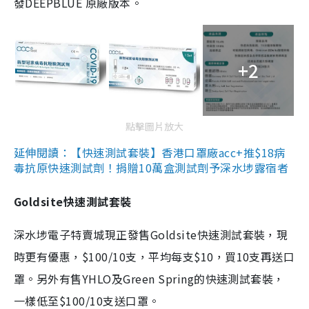
發DEEPBLUE 原廠版本。
+2
點擊圖片放大
延伸閱讀：【快速測試套裝】香港口罩廠acc+推$18病
毒抗原快速測試劑！捐贈10萬盒測試劑予深水埗露宿者
Goldsite快速測試套裝
深水埗電子特賣城現正發售Goldsite快速測試套裝，現
時更有優惠，$100/10支，平均每支$10，買10支再送口
罩。另外有售YHLO及Green Spring的快速測試套裝，
一樣低至$100/10支送口罩。