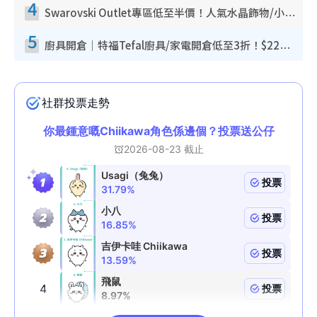
4
Swarovski Outlet專區低至半價！人氣水晶飾物/小擺設$138起！迪士尼款/水晶高跟鞋都有平
5
廚具開倉｜特福Tefal廚具/家電開倉低至3折！$220起買平底鍋/炒鑊/湯煲！電飯煲/吸塵機/燙斗$418起