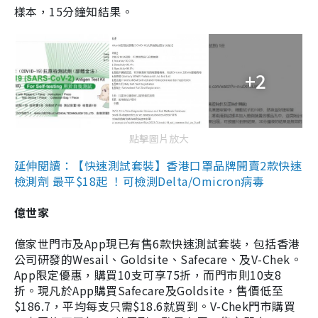
樣本，15分鐘知結果。
+2
點擊圖片放大
延伸閱讀：【快速測試套裝】香港口罩品牌開賣2款快速
檢測劑 最平$18起 ！可檢測Delta/Omicron病毒
億世家
億家世門市及App現已有售6款快速測試套裝，包括香港
公司研發的Wesail、Goldsite、Safecare、及V-Chek。
App限定優惠，購買10支可享75折，而門市則10支8
折。現凡於App購買Safecare及Goldsite，售價低至
$186.7，平均每支只需$18.6就買到。V-Chek門市購買