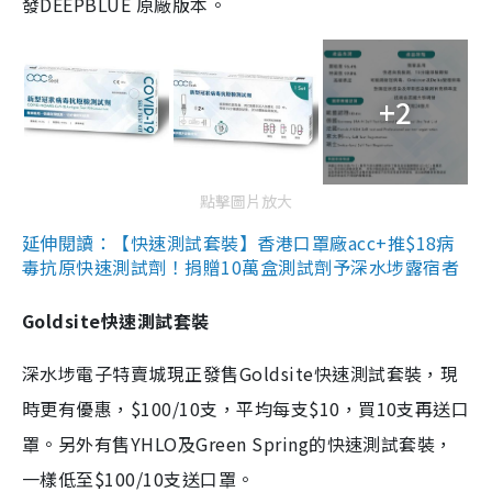
發DEEPBLUE 原廠版本。
+2
點擊圖片放大
延伸閱讀：【快速測試套裝】香港口罩廠acc+推$18病
毒抗原快速測試劑！捐贈10萬盒測試劑予深水埗露宿者
Goldsite快速測試套裝
深水埗電子特賣城現正發售Goldsite快速測試套裝，現
時更有優惠，$100/10支，平均每支$10，買10支再送口
罩。另外有售YHLO及Green Spring的快速測試套裝，
一樣低至$100/10支送口罩。