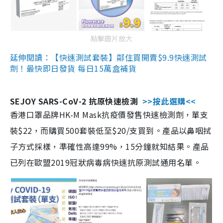
點擊圖片放大
延伸閱讀：【快速測試套裝】鄰住買開賣$9.9快速測試
劑！最快即日發貨 每日15萬盒補貨
SEJOY SARS-CoV-2 抗原快速檢測
>>按此選購<<
香港口罩品牌HK-M Mask抗疫價發售快速檢測劑，單支
裝$22，而購買500套裝低至$20/支買到。產品以鼻咽拭
子方式採樣，準確性高達99%，15分鐘就知結果。產品
已列在歐盟2019冠狀病毒病快速抗原測試通用名單。