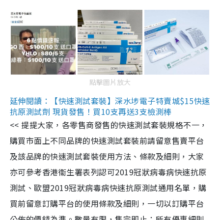
點擊圖片放大
延伸閱讀：【快速測試套裝】深水埗電子特賣城$15快速
抗原測試劑 現貨發售！買10支再送3支檢測棒
<< 提提大家，各零售商發售的快速測試套裝規格不一，
購買市面上不同品牌的快速測試套裝前請留意售賣平台
及該品牌的快速測試套裝使用方法、條款及細則，大家
亦可參考香港衞生署表列認可2019冠狀病毒病快速抗原
測試、歐盟2019冠狀病毒病快速抗原測試通用名單，購
買前留意訂購平台的使用條款及細則，一切以訂購平台
公佈的價錢為準。數量有限，售完即止；所有優惠細則