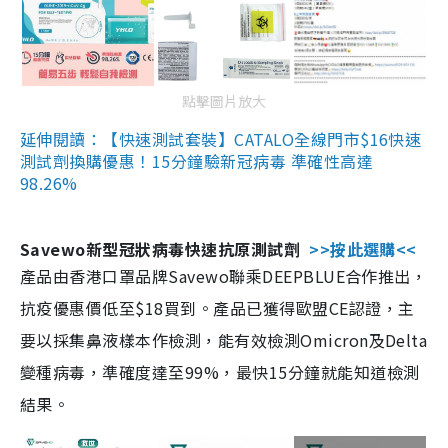
點擊圖片放大
延伸閱讀：【快速測試套裝】CATALO全線門市$16快速
測試劑換購優惠！15分鐘驗新冠病毒 準確性高達
98.26%
Savewo新型冠狀病毒快速抗原測試劑
>>按此選購<<
產品由香港口罩品牌Savewo聯乘DEEPBLUE合作推出，
抗疫優惠價低至$18買到。產品已獲得歐盟CE認證，主
要以採集鼻液樣本作檢測，能有效檢測Omicron及Delta
變種病毒，準確度達至99%，最快15分鐘就能知道檢測
結果。