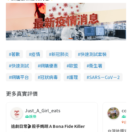
著數
疫情
新冠肺炎
快速測試套裝
快速測試
網購優惠
歐盟
衞生署
網購平台
冠狀病毒
護理
SARS－CoV－2
更多真實評價
Just_A_Girl_eats
co c
娛樂
吹
台灣
追劇日常🎬 殺手媽咪 A Bona Fide Killer
台灣地鐵宣