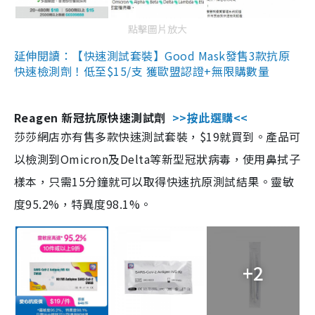
點擊圖片放大
延伸閱讀：【快速測試套裝】Good Mask發售3款抗原
快速檢測劑！低至$15/支 獲歐盟認證+無限購數量
Reagen 新冠抗原快速測試劑
>>按此選購<<
莎莎網店亦有售多款快速測試套裝，$19就買到。產品可
以檢測到Omicron及Delta等新型冠狀病毒，使用鼻拭子
樣本，只需15分鐘就可以取得快速抗原測試結果。靈敏
度95.2%，特異度98.1%。
+2