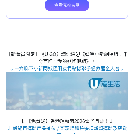
【新會員限定】《U GO》請你睇👹《蠟筆小新劇場版：千
奇百怪！我的妖怪假期》！
↓一齊睇下小新同妖怪朋友們點樣聯手拯救屋企人啦↓
↓ 【免費送】香港運動節2026電子門票！↓
↓ 設過百運動用品攤位 / 可現場體驗多項新穎運動及觀賞