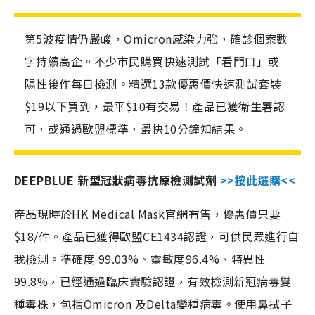
第5波疫情仍嚴峻，Omicron感染力強，確診個案數
字持續高企。不少市民購買快速測試「看門口」或
陽性後作每日檢測。精選13款優惠價快速測試套裝
$19以下買到，最平$10有交易！產品已獲衛生署認
可，或通過歐盟標準，最快10分鐘知結果。
DEEPBLUE 新型冠狀病毒抗原檢測試劑
>>按此選購<<
產品現時於HK Medical Mask官網有售，優惠價只要
$18/件。產品已獲得歐盟CE1434認證，可供民眾進行自
我檢測。準確度 99.03%、靈敏度96.4%、特異性
99.8%，已經通過臨床實驗認證，有效檢測新冠病毒變
種毒株，包括Omicron 及Delta變種病毒。使用鼻拭子