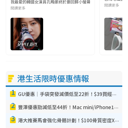
我最愛的韓國女演員孔曉振終於要回歸小螢幕啦!這次的劇本改編自同名
閱讀更多
閱讀更多
港生活限時優惠情報
1
GU優惠｜手袋突發減價低至22折！$39買經典波士頓包/餃子袋！飾物同步減價$29起！
2
豐澤優惠勁減低至44折！Mac mini/iPhone17Pro大減價！廚房家電$220起
3
港大推賽馬會強化骨骼計劃！$100骨質密度X光檢查 完成免費運動訓練送超市禮券！附參加資格