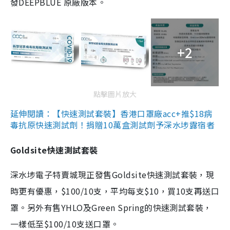
發DEEPBLUE 原廠版本。
+2
點擊圖片放大
延伸閱讀：【快速測試套裝】香港口罩廠acc+推$18病
毒抗原快速測試劑！捐贈10萬盒測試劑予深水埗露宿者
Goldsite快速測試套裝
深水埗電子特賣城現正發售Goldsite快速測試套裝，現
時更有優惠，$100/10支，平均每支$10，買10支再送口
罩。另外有售YHLO及Green Spring的快速測試套裝，
一樣低至$100/10支送口罩。