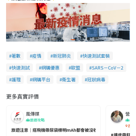
著數
疫情
新冠肺炎
快速測試套裝
快速測試
網購優惠
歐盟
SARS－CoV－2
護理
網購平台
衞生署
冠狀病毒
更多真實評價
風傳媒
營養教
旅遊攻略
生
香港
旅遊注意｜搭飛機帶尿袋標明mAh都會被沒收😱出發前切記檢查「1
#連皮帶籽都