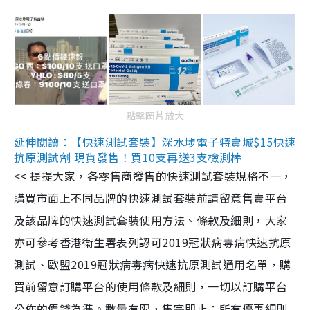
點擊圖片放大
延伸閱讀：【快速測試套裝】深水埗電子特賣城$15快速
抗原測試劑 現貨發售！買10支再送3支檢測棒
<< 提提大家，各零售商發售的快速測試套裝規格不一，
購買市面上不同品牌的快速測試套裝前請留意售賣平台
及該品牌的快速測試套裝使用方法、條款及細則，大家
亦可參考香港衞生署表列認可2019冠狀病毒病快速抗原
測試、歐盟2019冠狀病毒病快速抗原測試通用名單，購
買前留意訂購平台的使用條款及細則，一切以訂購平台
公佈的價錢為準。數量有限，售完即止；所有優惠細則