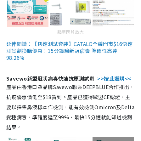
點擊圖片放大
延伸閱讀：【快速測試套裝】CATALO全線門市$16快速
測試劑換購優惠！15分鐘驗新冠病毒 準確性高達
98.26%
Savewo新型冠狀病毒快速抗原測試劑
>>按此選購<<
產品由香港口罩品牌Savewo聯乘DEEPBLUE合作推出，
抗疫優惠價低至$18買到。產品已獲得歐盟CE認證，主
要以採集鼻液樣本作檢測，能有效檢測Omicron及Delta
變種病毒，準確度達至99%，最快15分鐘就能知道檢測
結果。