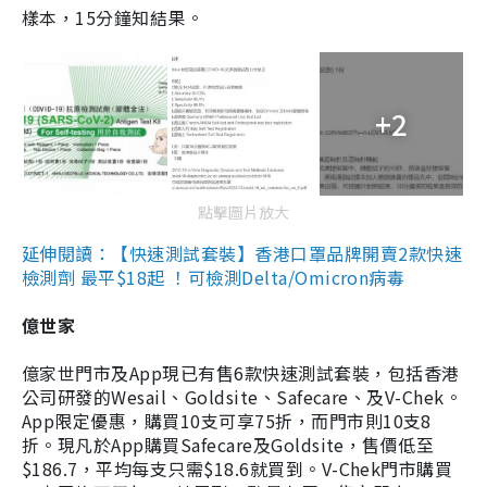
樣本，15分鐘知結果。
+2
點擊圖片放大
延伸閱讀：【快速測試套裝】香港口罩品牌開賣2款快速
檢測劑 最平$18起 ！可檢測Delta/Omicron病毒
億世家
億家世門市及App現已有售6款快速測試套裝，包括香港
公司研發的Wesail、Goldsite、Safecare、及V-Chek。
App限定優惠，購買10支可享75折，而門市則10支8
折。現凡於App購買Safecare及Goldsite，售價低至
$186.7，平均每支只需$18.6就買到。V-Chek門市購買