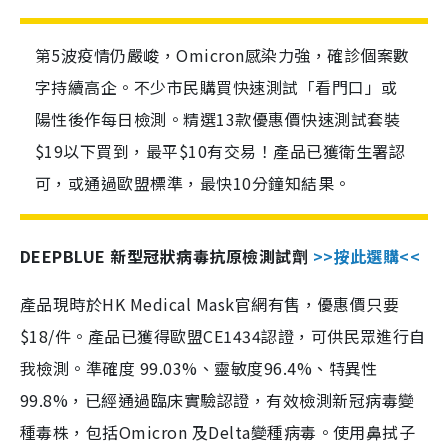
第5波疫情仍嚴峻，Omicron感染力強，確診個案數
字持續高企。不少市民購買快速測試「看門口」或
陽性後作每日檢測。精選13款優惠價快速測試套裝
$19以下買到，最平$10有交易！產品已獲衛生署認
可，或通過歐盟標準，最快10分鐘知結果。
DEEPBLUE 新型冠狀病毒抗原檢測試劑
>>按此選購<<
產品現時於HK Medical Mask官網有售，優惠價只要
$18/件。產品已獲得歐盟CE1434認證，可供民眾進行自
我檢測。準確度 99.03%、靈敏度96.4%、特異性
99.8%，已經通過臨床實驗認證，有效檢測新冠病毒變
種毒株，包括Omicron 及Delta變種病毒。使用鼻拭子