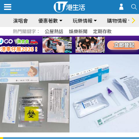
演唱會
優惠著數
玩樂情報
購物情報
熱門關鍵字：
公屋熱話
娛樂新聞
定期存款