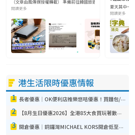
（文章由風傳媒授權轉載） 準備前往韓國旅遊的民眾，近期要特別留
夏天其中一種時
閱讀更多
閱讀更多
港生活限時優惠情報
1
長者優惠｜OK便利店推樂悠咭優惠！買麵包/牛奶/保健品拍卡即減
2
【8月生日優惠2026】全港85大食買玩著數攻略 自助餐/火鍋放題同行免費＋誠品/DONKI送現金券
3
開倉優惠｜銅鑼灣MICHAEL KORS開倉低至17折！直擊$500起買手袋/銀包/鞋款 必買經典Jet Set系列