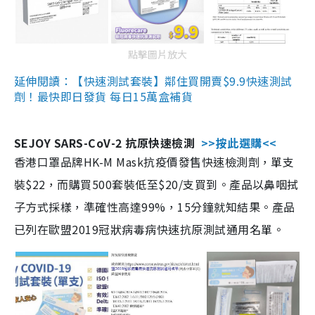
點擊圖片放大
延伸閱讀：【快速測試套裝】鄰住買開賣$9.9快速測試
劑！最快即日發貨 每日15萬盒補貨
SEJOY SARS-CoV-2 抗原快速檢測
>>按此選購<<
香港口罩品牌HK-M Mask抗疫價發售快速檢測劑，單支
裝$22，而購買500套裝低至$20/支買到。產品以鼻咽拭
子方式採樣，準確性高達99%，15分鐘就知結果。產品
已列在歐盟2019冠狀病毒病快速抗原測試通用名單。