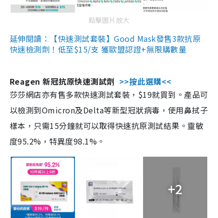
點擊圖片放大
延伸閱讀：【快速測試套裝】Good Mask發售3款抗原
快速檢測劑！低至$15/支 獲歐盟認證+無限購數量
Reagen 新冠抗原快速測試劑
>>按此選購<<
莎莎網店亦有售多款快速測試套裝，$19就買到。產品可
以檢測到Omicron及Delta等新型冠狀病毒，使用鼻拭子
樣本，只需15分鐘就可以取得快速抗原測試結果。靈敏
度95.2%，特異度98.1%。
+2