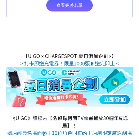
【U GO x CHARGESPOT 夏日消暑企劃⚡】
> 打卡即送充電券！限量1000張🔋送完即止 <
《U GO》請您去【名偵探柯南TV動畫播放30週年紀念
展】！
還原經典名場面📹＋30位角色同框📸＋原創限定感謝劇場