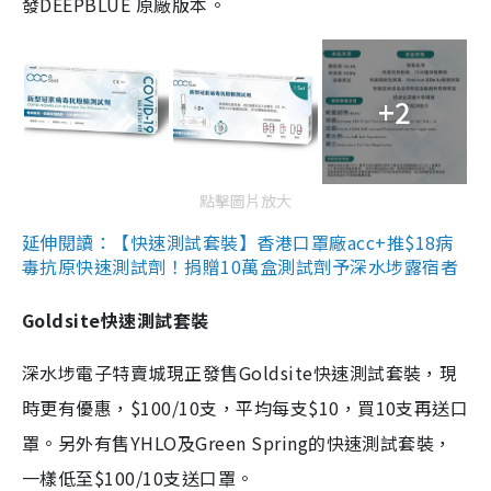
發DEEPBLUE 原廠版本。
+2
點擊圖片放大
延伸閱讀：【快速測試套裝】香港口罩廠acc+推$18病
毒抗原快速測試劑！捐贈10萬盒測試劑予深水埗露宿者
Goldsite快速測試套裝
深水埗電子特賣城現正發售Goldsite快速測試套裝，現
時更有優惠，$100/10支，平均每支$10，買10支再送口
罩。另外有售YHLO及Green Spring的快速測試套裝，
一樣低至$100/10支送口罩。