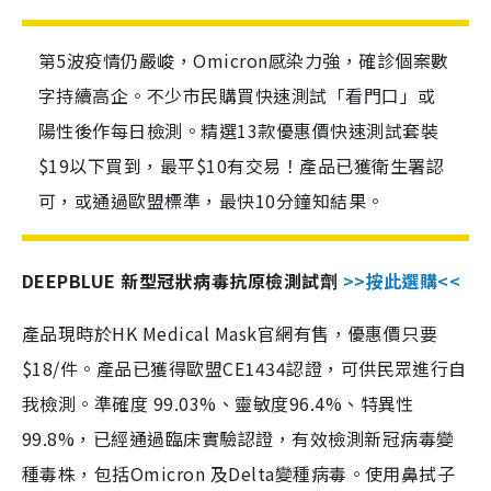
第5波疫情仍嚴峻，Omicron感染力強，確診個案數
字持續高企。不少市民購買快速測試「看門口」或
陽性後作每日檢測。精選13款優惠價快速測試套裝
$19以下買到，最平$10有交易！產品已獲衛生署認
可，或通過歐盟標準，最快10分鐘知結果。
DEEPBLUE 新型冠狀病毒抗原檢測試劑
>>按此選購<<
產品現時於HK Medical Mask官網有售，優惠價只要
$18/件。產品已獲得歐盟CE1434認證，可供民眾進行自
我檢測。準確度 99.03%、靈敏度96.4%、特異性
99.8%，已經通過臨床實驗認證，有效檢測新冠病毒變
種毒株，包括Omicron 及Delta變種病毒。使用鼻拭子