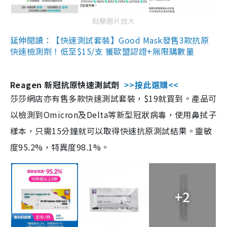
點擊圖片放大
延伸閱讀：【快速測試套裝】Good Mask發售3款抗原
快速檢測劑！低至$15/支 獲歐盟認證+無限購數量
Reagen 新冠抗原快速測試劑
>>按此選購<<
莎莎網店亦有售多款快速測試套裝，$19就買到。產品可
以檢測到Omicron及Delta等新型冠狀病毒，使用鼻拭子
樣本，只需15分鐘就可以取得快速抗原測試結果。靈敏
度95.2%，特異度98.1%。
+2