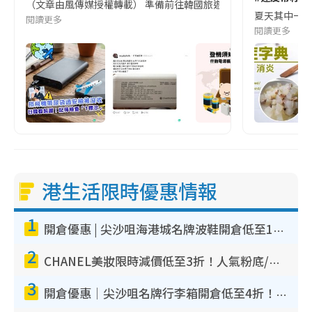
（文章由風傳媒授權轉載） 準備前往韓國旅遊的民眾，近期要特別留
夏天其中一種時
閱讀更多
閱讀更多
港生活限時優惠情報
1
開倉優惠 | 尖沙咀海港城名牌波鞋開倉低至1折！On鞋$899起／Joy&Peace鞋履$98起
2
CHANEL美妝限時減價低至3折！人氣粉底/唇膏/精華液低至$275！COCO香水都有平
3
開倉優惠｜尖沙咀名牌行李箱開倉低至4折！一連5日 American Tourister/ace./Hallmark $200起！