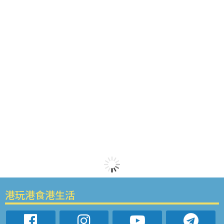
港玩港食港生活