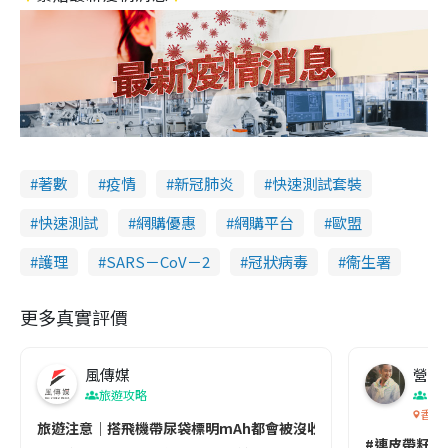
著數
疫情
新冠肺炎
快速測試套裝
快速測試
網購優惠
網購平台
歐盟
護理
SARS－CoV－2
冠狀病毒
衞生署
更多真實評價
風傳媒
營養教
旅遊攻略
生
香港
旅遊注意｜搭飛機帶尿袋標明mAh都會被沒收😱出發前切記檢查「1
#連皮帶籽都