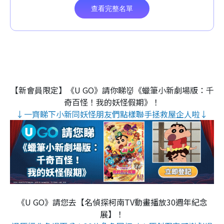
【新會員限定】《U GO》請你睇👹《蠟筆小新劇場版：千
奇百怪！我的妖怪假期》！
↓一齊睇下小新同妖怪朋友們點樣聯手拯救屋企人啦↓
《U GO》請您去【名偵探柯南TV動畫播放30週年紀念
展】！