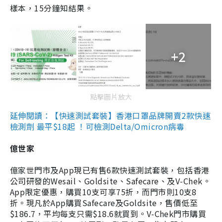
樣本，15分鐘知結果。
+2
點擊圖片放大
延伸閱讀：【快速測試套裝】香港口罩品牌開賣2款快速
檢測劑 最平$18起 ！可檢測Delta/Omicron病毒
億世家
億家世門市及App現已有售6款快速測試套裝，包括香港
公司研發的Wesail、Goldsite、Safecare、及V-Chek。
App限定優惠，購買10支可享75折，而門市則10支8
折。現凡於App購買Safecare及Goldsite，售價低至
$186.7，平均每支只需$18.6就買到。V-Chek門市購買