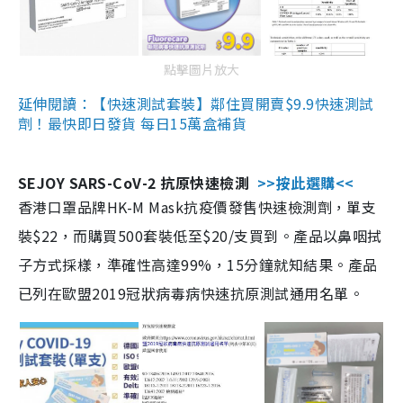
點擊圖片放大
延伸閱讀：【快速測試套裝】鄰住買開賣$9.9快速測試
劑！最快即日發貨 每日15萬盒補貨
SEJOY SARS-CoV-2 抗原快速檢測
>>按此選購<<
香港口罩品牌HK-M Mask抗疫價發售快速檢測劑，單支
裝$22，而購買500套裝低至$20/支買到。產品以鼻咽拭
子方式採樣，準確性高達99%，15分鐘就知結果。產品
已列在歐盟2019冠狀病毒病快速抗原測試通用名單。