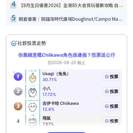
4
【8月生日優惠2026】全港85大食買玩著數攻略 自助餐/火鍋放題同行免費＋誠品/DONKI送現金券
5
開倉優惠｜銅鑼灣時代廣場Doughnut/Campo Marzio開倉低至1折！背囊、書包、手袋劈價$200起