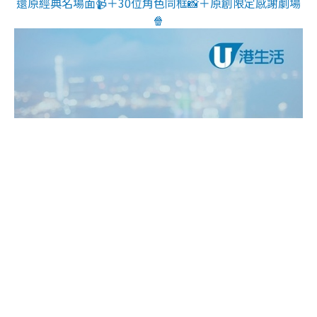
還原經典名場面📹＋30位角色同框📸＋原創限定感謝劇場
🍿