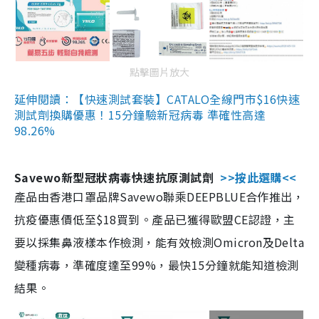
點擊圖片放大
延伸閱讀：【快速測試套裝】CATALO全線門市$16快速
測試劑換購優惠！15分鐘驗新冠病毒 準確性高達
98.26%
Savewo新型冠狀病毒快速抗原測試劑
>>按此選購<<
產品由香港口罩品牌Savewo聯乘DEEPBLUE合作推出，
抗疫優惠價低至$18買到。產品已獲得歐盟CE認證，主
要以採集鼻液樣本作檢測，能有效檢測Omicron及Delta
變種病毒，準確度達至99%，最快15分鐘就能知道檢測
結果。