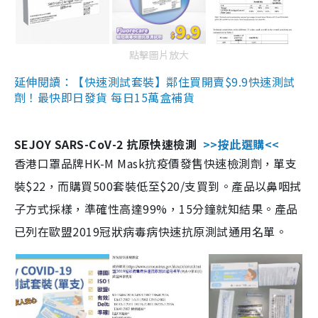
點擊圖片放大
延伸閱讀：【快速測試套裝】鄰住買開賣$9.9快速測試
劑！最快即日發貨 每日15萬盒補貨
SEJOY SARS-CoV-2 抗原快速檢測
>>按此選購<<
香港口罩品牌HK-M Mask抗疫價發售快速檢測劑，單支
裝$22，而購買500套裝低至$20/支買到。產品以鼻咽拭
子方式採樣，準確性高達99%，15分鐘就知結果。產品
已列在歐盟2019冠狀病毒病快速抗原測試通用名單。