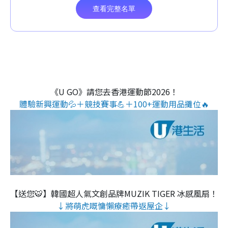
《U GO》請您去香港運動節2026！
體驗新興運動💦＋競技賽事💪＋100+運動用品攤位🔥
【送您🐯】韓國超人氣文創品牌MUZIK TIGER 冰感風扇！
↓將萌虎嘅慵懶療癒帶返屋企↓