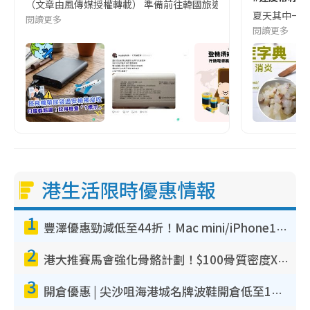
（文章由風傳媒授權轉載） 準備前往韓國旅遊的民眾，近期要特別留
夏天其中一種時
閱讀更多
閱讀更多
港生活限時優惠情報
1
豐澤優惠勁減低至44折！Mac mini/iPhone17Pro大減價！廚房家電$220起
2
港大推賽馬會強化骨骼計劃！$100骨質密度X光檢查 完成免費運動訓練送超市禮券！附參加資格
3
開倉優惠 | 尖沙咀海港城名牌波鞋開倉低至1折！On鞋$899起／Joy&Peace鞋履$98起