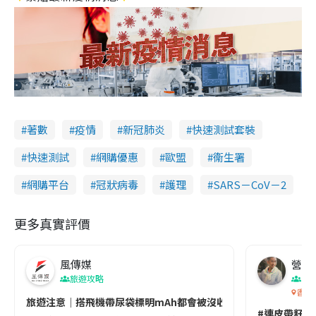
著數
疫情
新冠肺炎
快速測試套裝
快速測試
網購優惠
歐盟
衞生署
網購平台
冠狀病毒
護理
SARS－CoV－2
更多真實評價
風傳媒
營養教
旅遊攻略
生
香港
旅遊注意｜搭飛機帶尿袋標明mAh都會被沒收😱出發前切記檢查「1
#連皮帶籽都