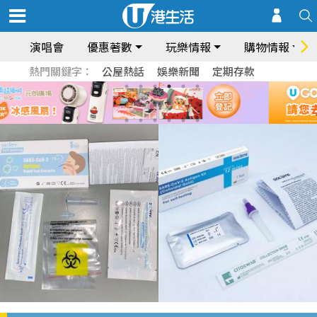
演唱會
優惠著數
玩樂情報
購物情報
熱門關鍵字：
公屋熱話
娛樂新聞
定期存款