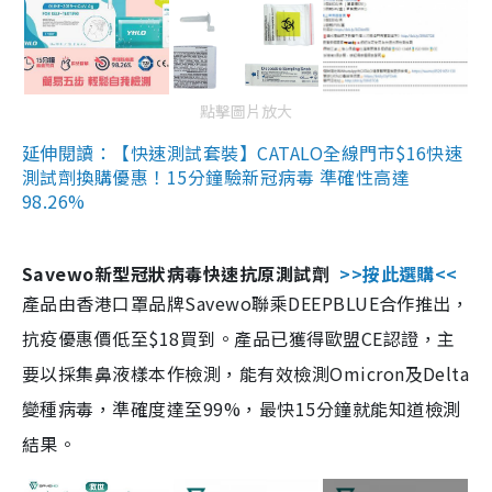
點擊圖片放大
延伸閱讀：【快速測試套裝】CATALO全線門市$16快速
測試劑換購優惠！15分鐘驗新冠病毒 準確性高達
98.26%
Savewo新型冠狀病毒快速抗原測試劑
>>按此選購<<
產品由香港口罩品牌Savewo聯乘DEEPBLUE合作推出，
抗疫優惠價低至$18買到。產品已獲得歐盟CE認證，主
要以採集鼻液樣本作檢測，能有效檢測Omicron及Delta
變種病毒，準確度達至99%，最快15分鐘就能知道檢測
結果。