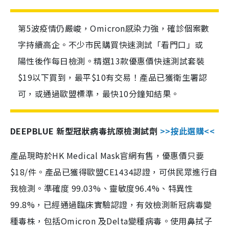
第5波疫情仍嚴峻，Omicron感染力強，確診個案數
字持續高企。不少市民購買快速測試「看門口」或
陽性後作每日檢測。精選13款優惠價快速測試套裝
$19以下買到，最平$10有交易！產品已獲衛生署認
可，或通過歐盟標準，最快10分鐘知結果。
DEEPBLUE 新型冠狀病毒抗原檢測試劑
>>按此選購<<
產品現時於HK Medical Mask官網有售，優惠價只要
$18/件。產品已獲得歐盟CE1434認證，可供民眾進行自
我檢測。準確度 99.03%、靈敏度96.4%、特異性
99.8%，已經通過臨床實驗認證，有效檢測新冠病毒變
種毒株，包括Omicron 及Delta變種病毒。使用鼻拭子