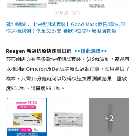
點擊圖片放大
延伸閱讀：【快速測試套裝】Good Mask發售3款抗原
快速檢測劑！低至$15/支 獲歐盟認證+無限購數量
Reagen 新冠抗原快速測試劑
>>按此選購<<
莎莎網店亦有售多款快速測試套裝，$19就買到。產品可
以檢測到Omicron及Delta等新型冠狀病毒，使用鼻拭子
樣本，只需15分鐘就可以取得快速抗原測試結果。靈敏
度95.2%，特異度98.1%。
+2