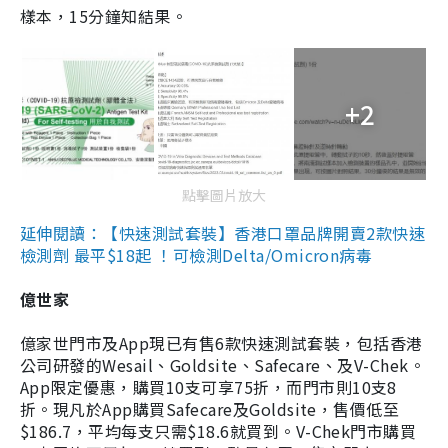
樣本，15分鐘知結果。
+2
點擊圖片放大
延伸閱讀：【快速測試套裝】香港口罩品牌開賣2款快速
檢測劑 最平$18起 ！可檢測Delta/Omicron病毒
億世家
億家世門市及App現已有售6款快速測試套裝，包括香港
公司研發的Wesail、Goldsite、Safecare、及V-Chek。
App限定優惠，購買10支可享75折，而門市則10支8
折。現凡於App購買Safecare及Goldsite，售價低至
$186.7，平均每支只需$18.6就買到。V-Chek門市購買