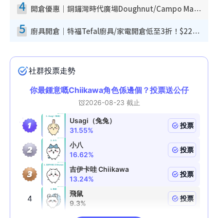
4
開倉優惠｜銅鑼灣時代廣場Doughnut/Campo Marzio開倉低至1折！背囊、書包、手袋劈價$200起
5
廚具開倉｜特福Tefal廚具/家電開倉低至3折！$220起買平底鍋/炒鑊/湯煲！電飯煲/吸塵機/燙斗$418起