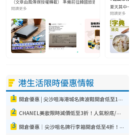
（文章由風傳媒授權轉載） 準備前往韓國旅遊的民眾，近期要特別留
夏天其中一種時
閱讀更多
閱讀更多
港生活限時優惠情報
1
開倉優惠 | 尖沙咀海港城名牌波鞋開倉低至1折！On鞋$899起／Joy&Peace鞋履$98起
2
CHANEL美妝限時減價低至3折！人氣粉底/唇膏/精華液低至$275！COCO香水都有平
3
開倉優惠｜尖沙咀名牌行李箱開倉低至4折！一連5日 American Tourister/ace./Hallmark $200起！