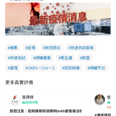
著數
疫情
新冠肺炎
快速測試套裝
快速測試
網購優惠
衞生署
歐盟
護理
SARS－CoV－2
冠狀病毒
網購平台
更多真實評價
風傳媒
營養教
旅遊攻略
生
香港
旅遊注意｜搭飛機帶尿袋標明mAh都會被沒收😱出發前切記檢查「1
#連皮帶籽都