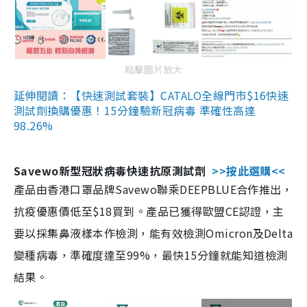
點擊圖片放大
延伸閱讀：【快速測試套裝】CATALO全線門市$16快速
測試劑換購優惠！15分鐘驗新冠病毒 準確性高達
98.26%
Savewo新型冠狀病毒快速抗原測試劑
>>按此選購<<
產品由香港口罩品牌Savewo聯乘DEEPBLUE合作推出，
抗疫優惠價低至$18買到。產品已獲得歐盟CE認證，主
要以採集鼻液樣本作檢測，能有效檢測Omicron及Delta
變種病毒，準確度達至99%，最快15分鐘就能知道檢測
結果。