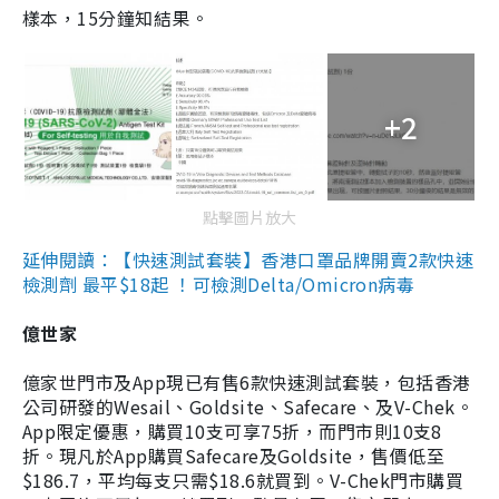
樣本，15分鐘知結果。
+2
點擊圖片放大
延伸閱讀：【快速測試套裝】香港口罩品牌開賣2款快速
檢測劑 最平$18起 ！可檢測Delta/Omicron病毒
億世家
億家世門市及App現已有售6款快速測試套裝，包括香港
公司研發的Wesail、Goldsite、Safecare、及V-Chek。
App限定優惠，購買10支可享75折，而門市則10支8
折。現凡於App購買Safecare及Goldsite，售價低至
$186.7，平均每支只需$18.6就買到。V-Chek門市購買