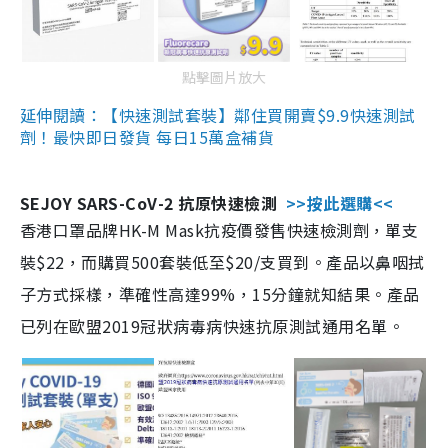
點擊圖片放大
延伸閱讀：【快速測試套裝】鄰住買開賣$9.9快速測試
劑！最快即日發貨 每日15萬盒補貨
SEJOY SARS-CoV-2 抗原快速檢測
>>按此選購<<
香港口罩品牌HK-M Mask抗疫價發售快速檢測劑，單支
裝$22，而購買500套裝低至$20/支買到。產品以鼻咽拭
子方式採樣，準確性高達99%，15分鐘就知結果。產品
已列在歐盟2019冠狀病毒病快速抗原測試通用名單。