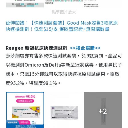
點擊圖片放大
延伸閱讀：【快速測試套裝】Good Mask發售3款抗原
快速檢測劑！低至$15/支 獲歐盟認證+無限購數量
Reagen 新冠抗原快速測試劑
>>按此選購<<
莎莎網店亦有售多款快速測試套裝，$19就買到。產品可
以檢測到Omicron及Delta等新型冠狀病毒，使用鼻拭子
樣本，只需15分鐘就可以取得快速抗原測試結果。靈敏
度95.2%，特異度98.1%。
+2