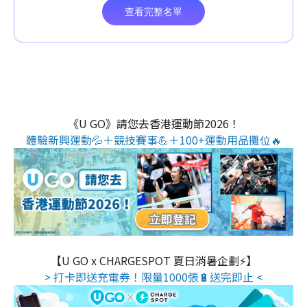
《U GO》請您去香港運動節2026！
體驗新興運動💦＋競技賽事💪＋100+運動用品攤位🔥
【U GO x CHARGESPOT 夏日消暑企劃⚡】
> 打卡即送充電券！限量1000張🔋送完即止 <