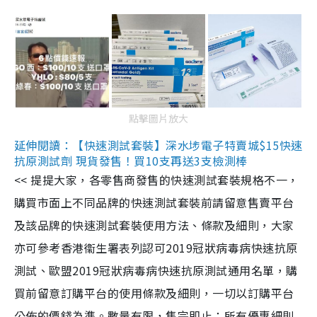
點擊圖片放大
延伸閱讀：【快速測試套裝】深水埗電子特賣城$15快速
抗原測試劑 現貨發售！買10支再送3支檢測棒
<< 提提大家，各零售商發售的快速測試套裝規格不一，
購買市面上不同品牌的快速測試套裝前請留意售賣平台
及該品牌的快速測試套裝使用方法、條款及細則，大家
亦可參考香港衞生署表列認可2019冠狀病毒病快速抗原
測試、歐盟2019冠狀病毒病快速抗原測試通用名單，購
買前留意訂購平台的使用條款及細則，一切以訂購平台
公佈的價錢為準。數量有限，售完即止；所有優惠細則