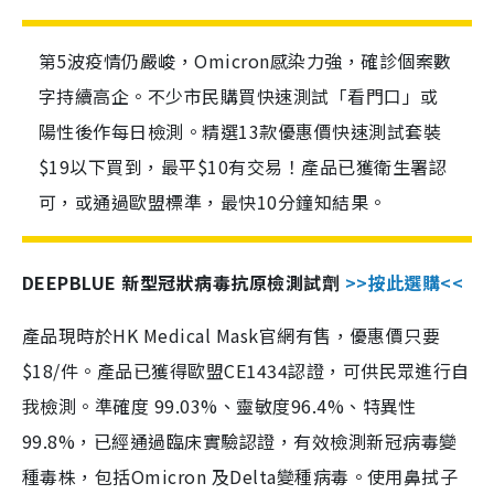
第5波疫情仍嚴峻，Omicron感染力強，確診個案數
字持續高企。不少市民購買快速測試「看門口」或
陽性後作每日檢測。精選13款優惠價快速測試套裝
$19以下買到，最平$10有交易！產品已獲衛生署認
可，或通過歐盟標準，最快10分鐘知結果。
DEEPBLUE 新型冠狀病毒抗原檢測試劑
>>按此選購<<
產品現時於HK Medical Mask官網有售，優惠價只要
$18/件。產品已獲得歐盟CE1434認證，可供民眾進行自
我檢測。準確度 99.03%、靈敏度96.4%、特異性
99.8%，已經通過臨床實驗認證，有效檢測新冠病毒變
種毒株，包括Omicron 及Delta變種病毒。使用鼻拭子