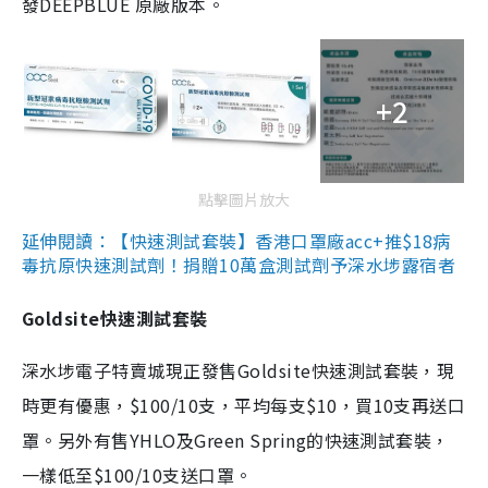
發DEEPBLUE 原廠版本。
+2
點擊圖片放大
延伸閱讀：【快速測試套裝】香港口罩廠acc+推$18病
毒抗原快速測試劑！捐贈10萬盒測試劑予深水埗露宿者
Goldsite快速測試套裝
深水埗電子特賣城現正發售Goldsite快速測試套裝，現
時更有優惠，$100/10支，平均每支$10，買10支再送口
罩。另外有售YHLO及Green Spring的快速測試套裝，
一樣低至$100/10支送口罩。