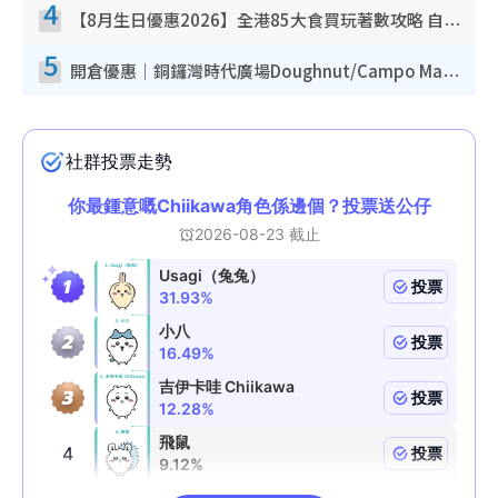
4
【8月生日優惠2026】全港85大食買玩著數攻略 自助餐/火鍋放題同行免費＋誠品/DONKI送現金券
5
開倉優惠｜銅鑼灣時代廣場Doughnut/Campo Marzio開倉低至1折！背囊、書包、手袋劈價$200起