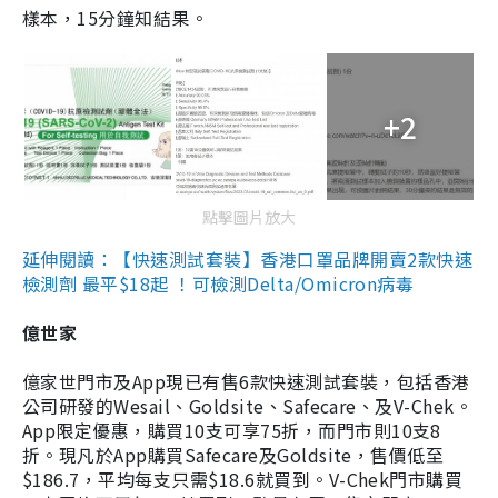
樣本，15分鐘知結果。
+2
點擊圖片放大
延伸閱讀：【快速測試套裝】香港口罩品牌開賣2款快速
檢測劑 最平$18起 ！可檢測Delta/Omicron病毒
億世家
億家世門市及App現已有售6款快速測試套裝，包括香港
公司研發的Wesail、Goldsite、Safecare、及V-Chek。
App限定優惠，購買10支可享75折，而門市則10支8
折。現凡於App購買Safecare及Goldsite，售價低至
$186.7，平均每支只需$18.6就買到。V-Chek門市購買