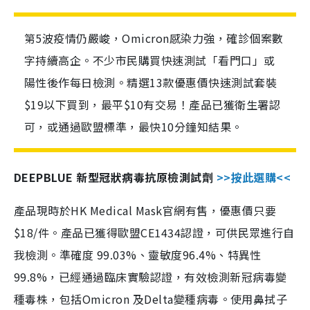
第5波疫情仍嚴峻，Omicron感染力強，確診個案數
字持續高企。不少市民購買快速測試「看門口」或
陽性後作每日檢測。精選13款優惠價快速測試套裝
$19以下買到，最平$10有交易！產品已獲衛生署認
可，或通過歐盟標準，最快10分鐘知結果。
DEEPBLUE 新型冠狀病毒抗原檢測試劑
>>按此選購<<
產品現時於HK Medical Mask官網有售，優惠價只要
$18/件。產品已獲得歐盟CE1434認證，可供民眾進行自
我檢測。準確度 99.03%、靈敏度96.4%、特異性
99.8%，已經通過臨床實驗認證，有效檢測新冠病毒變
種毒株，包括Omicron 及Delta變種病毒。使用鼻拭子