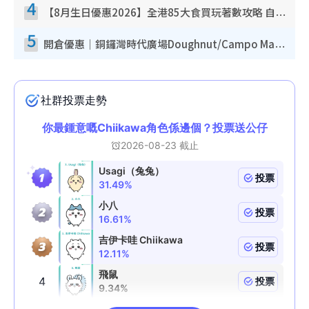
4
【8月生日優惠2026】全港85大食買玩著數攻略 自助餐/火鍋放題同行免費＋誠品/DONKI送現金券
5
開倉優惠｜銅鑼灣時代廣場Doughnut/Campo Marzio開倉低至1折！背囊、書包、手袋劈價$200起