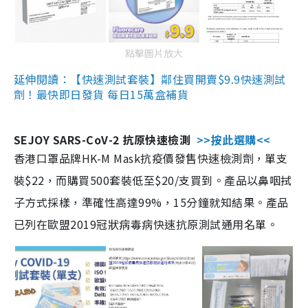
點擊圖片放大
延伸閱讀：【快速測試套裝】鄰住買開賣$9.9快速測試
劑！最快即日發貨 每日15萬盒補貨
SEJOY SARS-CoV-2 抗原快速檢測
>>按此選購<<
香港口罩品牌HK-M Mask抗疫價發售快速檢測劑，單支
裝$22，而購買500套裝低至$20/支買到。產品以鼻咽拭
子方式採樣，準確性高達99%，15分鐘就知結果。產品
已列在歐盟2019冠狀病毒病快速抗原測試通用名單。