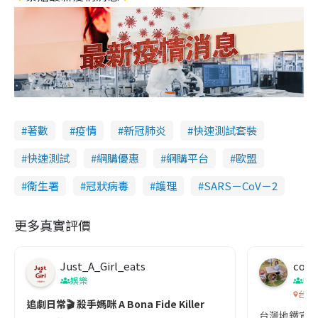
著數
疫情
新冠肺炎
快速測試套裝
快速測試
網購優惠
網購平台
歐盟
衞生署
冠狀病毒
護理
SARS－CoV－2
更多真實評價
Just_A_Girl_eats
co c
娛樂
吹
台灣
追劇日常🎬 殺手媽咪 A Bona Fide Killer
台灣地鐵宣