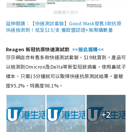
點擊圖片放大
延伸閱讀：【快速測試套裝】Good Mask發售3款抗原
快速檢測劑！低至$15/支 獲歐盟認證+無限購數量
Reagen 新冠抗原快速測試劑
>>按此選購<<
莎莎網店亦有售多款快速測試套裝，$19就買到。產品可
以檢測到Omicron及Delta等新型冠狀病毒，使用鼻拭子
樣本，只需15分鐘就可以取得快速抗原測試結果。靈敏
度95.2%，特異度98.1%。
+2