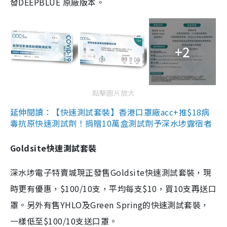
發DEEPBLUE 原廠版本。
+2
點擊圖片放大
延伸閱讀：【快速測試套裝】香港口罩廠acc+推$18病
毒抗原快速測試劑！捐贈10萬盒測試劑予深水埗露宿者
Goldsite快速測試套裝
深水埗電子特賣城現正發售Goldsite快速測試套裝，現
時更有優惠，$100/10支，平均每支$10，買10支再送口
罩。另外有售YHLO及Green Spring的快速測試套裝，
一樣低至$100/10支送口罩。