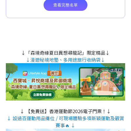
↓「森境奇緣夏日異想尋龍記」限定精品↓
↓漫遊秘境地墊、多用途旅行收納袋↓
↓ 【免費送】香港運動節2026電子門票！↓
↓ 設過百運動用品攤位 / 可現場體驗多項新穎運動及觀賞
賽事🔥 ↓