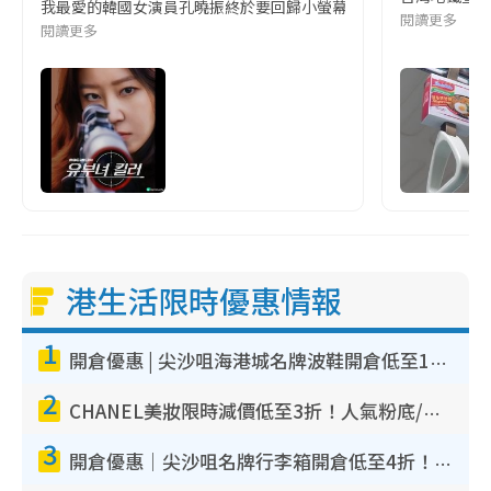
我最愛的韓國女演員孔曉振終於要回歸小螢幕啦!這次的劇本改編自同名
閱讀更多
閱讀更多
港生活限時優惠情報
1
開倉優惠 | 尖沙咀海港城名牌波鞋開倉低至1折！On鞋$899起／Joy&Peace鞋履$98起
2
CHANEL美妝限時減價低至3折！人氣粉底/唇膏/精華液低至$275！COCO香水都有平
3
開倉優惠｜尖沙咀名牌行李箱開倉低至4折！一連5日 American Tourister/ace./Hallmark $200起！