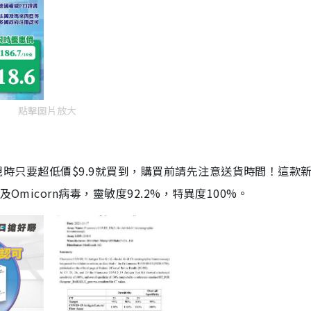
點擊圖片放大
劑，現時只要超低價$9.9就買到，購買前請先注意送貨時間！這款
Omicorn病毒，靈敏度92.2%，特異度100%。