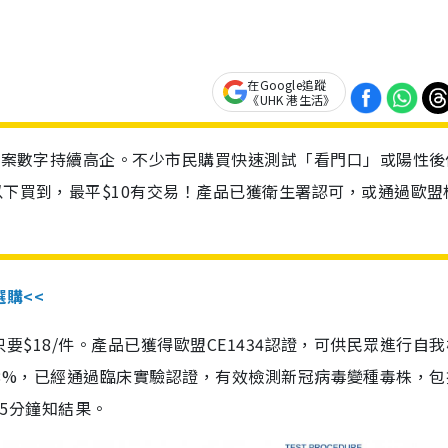
在Google追蹤
《UHK 港生活》
診個案數字持續高企。不少市民購買快速測試「看門口」或陽性後
以下買到，最平$10有交易！產品已獲衛生署認可，或通過歐盟
選購<<
惠價只要$18/件。產品已獲得歐盟CE1434認證，可供民眾進行自
性99.8%，已經通過臨床實驗認證，有效檢測新冠病毒變種毒株，
，15分鐘知結果。