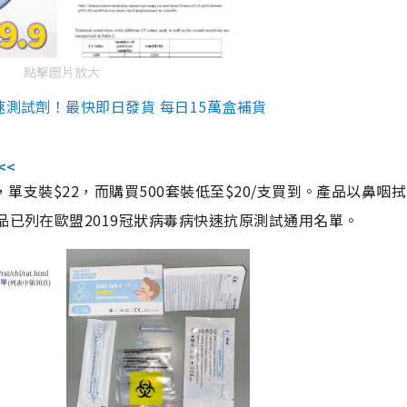
點擊圖片放大
速測試劑！最快即日發貨 每日15萬盒補貨
<<
，單支裝$22，而購買500套裝低至$20/支買到。產品以鼻咽
品已列在歐盟2019冠狀病毒病快速抗原測試通用名單。