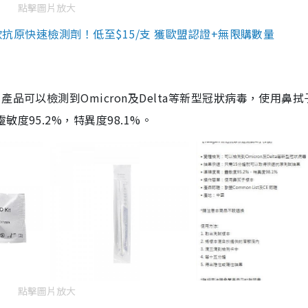
點擊圖片放大
3款抗原快速檢測劑！低至$15/支 獲歐盟認證+無限購數量
品可以檢測到Omicron及Delta等新型冠狀病毒，使用鼻拭
度95.2%，特異度98.1%。
點擊圖片放大