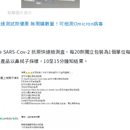
點擊圖片放大
測試劑優惠 無限購數量！可檢測Omicron病毒
are SARS-Cov-2 抗原快速檢測盒，每20劑獨立包裝為1個單位
5。產品以鼻拭子採樣，10至15分鐘知結果。