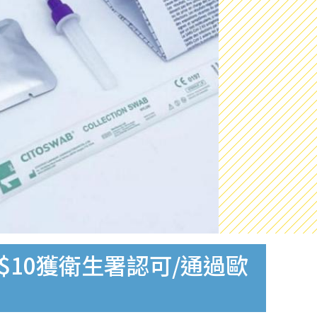
$10獲衛生署認可/通過歐