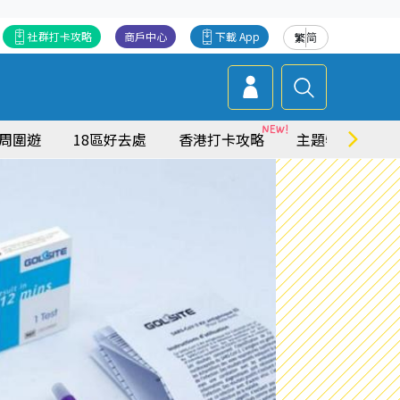
社群打卡攻略
商戶中心
下載 App
繁
简
周圍遊
18區好去處
香港打卡攻略
主題特集