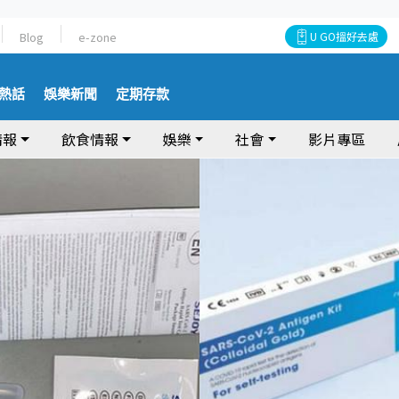
Blog
e-zone
U GO搵好去處
熱話
娛樂新聞
定期存款
情報
飲食情報
娛樂
社會
影片專區