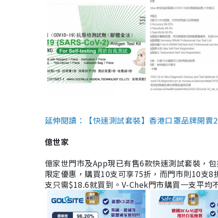
延伸閱讀：【快速測試套裝】香港口罩品牌開賣2款快速
億世家
億家世門市及App現已有售6款快速測試套裝，包括香港公司
限定優惠，購買10支可享75折，而門市則10支8折。現
支只需$18.6就買到。V-Chek門市購買一支平