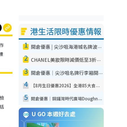
港生活限時優惠情報
1
作
開倉優惠 | 尖沙咀海港城名牌波鞋開倉低至1折！On鞋$899起／Joy&Peace鞋履$98起
標
2
CHANEL美妝限時減價低至3折！人氣粉底/唇膏/精華液低至$275！COCO香水都有平
3
開倉優惠｜尖沙咀名牌行李箱開倉低至4折！一連5日 American Tourister/ace./Hallmark $200起！
4
【8月生日優惠2026】全港85大食買玩著數攻略 自助餐/火鍋放題同行免費＋誠品/DONKI送現金券
5
我檢
開倉優惠｜銅鑼灣時代廣場Doughnut/Campo Marzio開倉低至1折！背囊、書包、手袋劈價$200起
包括
U GO 本週好去處