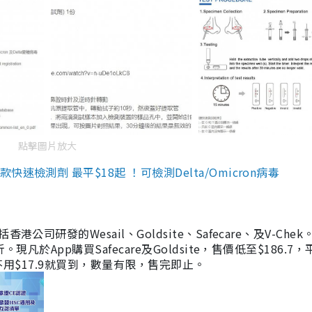
點擊圖片放大
檢測劑 最平$18起 ！可檢測Delta/Omicron病毒
研發的Wesail、Goldsite、Safecare、及V-Chek。
凡於App購買Safecare及Goldsite，售價低至$186.7
均不用$17.9就買到，數量有限，售完即止。