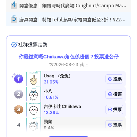
4
開倉優惠｜銅鑼灣時代廣場Doughnut/Campo Marzio開倉低至1折！背囊、書包、手袋劈價$200起
5
廚具開倉｜特福Tefal廚具/家電開倉低至3折！$220起買平底鍋/炒鑊/湯煲！電飯煲/吸塵機/燙斗$418起