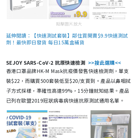
點擊圖片放大
延伸閱讀：【快速測試套裝】鄰住買開賣$9.9快速測試
劑！最快即日發貨 每日15萬盒補貨
SEJOY SARS-CoV-2 抗原快速檢測
>>按此選購<<
香港口罩品牌HK-M Mask抗疫價發售快速檢測劑，單支
裝$22，而購買500套裝低至$20/支買到。產品以鼻咽拭
子方式採樣，準確性高達99%，15分鐘就知結果。產品
已列在歐盟2019冠狀病毒病快速抗原測試通用名單。