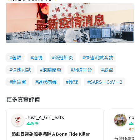
著數
疫情
新冠肺炎
快速測試套裝
快速測試
網購優惠
網購平台
歐盟
衞生署
冠狀病毒
護理
SARS－CoV－2
更多真實評價
Just_A_Girl_eats
co c
娛樂
吹
台灣
追劇日常🎬 殺手媽咪 A Bona Fide Killer
台灣地鐵宣