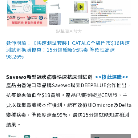
點擊圖片放大
延伸閱讀：【快速測試套裝】CATALO全線門市$16快速
測試劑換購優惠！15分鐘驗新冠病毒 準確性高達
98.26%
Savewo新型冠狀病毒快速抗原測試劑
>>按此選購<<
產品由香港口罩品牌Savewo聯乘DEEPBLUE合作推出，
抗疫優惠價低至$18買到。產品已獲得歐盟CE認證，主
要以採集鼻液樣本作檢測，能有效檢測Omicron及Delta
變種病毒，準確度達至99%，最快15分鐘就能知道檢測
結果。