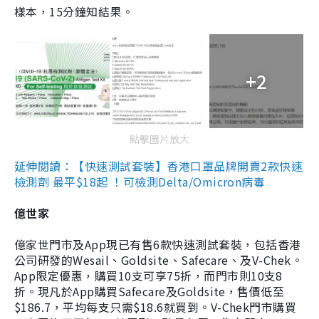
樣本，15分鐘知結果。
+2
點擊圖片放大
延伸閱讀：【快速測試套裝】香港口罩品牌開賣2款快速
檢測劑 最平$18起 ！可檢測Delta/Omicron病毒
億世家
億家世門市及App現已有售6款快速測試套裝，包括香港
公司研發的Wesail、Goldsite、Safecare、及V-Chek。
App限定優惠，購買10支可享75折，而門市則10支8
折。現凡於App購買Safecare及Goldsite，售價低至
$186.7，平均每支只需$18.6就買到。V-Chek門市購買