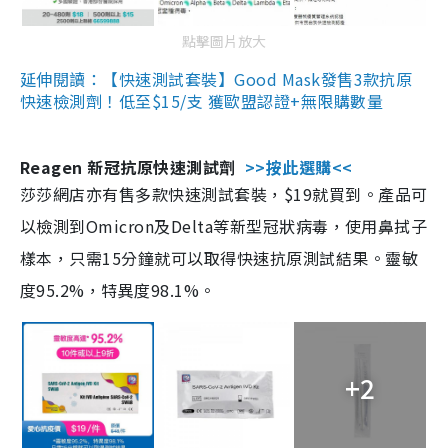
點擊圖片放大
延伸閱讀：【快速測試套裝】Good Mask發售3款抗原
快速檢測劑！低至$15/支 獲歐盟認證+無限購數量
Reagen 新冠抗原快速測試劑
>>按此選購<<
莎莎網店亦有售多款快速測試套裝，$19就買到。產品可
以檢測到Omicron及Delta等新型冠狀病毒，使用鼻拭子
樣本，只需15分鐘就可以取得快速抗原測試結果。靈敏
度95.2%，特異度98.1%。
+2