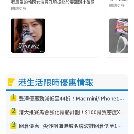
我最愛的韓國女演員孔曉振終於要回歸小螢幕啦!這次的劇本改編自同名
閱讀更多
閱讀更多
港生活限時優惠情報
1
豐澤優惠勁減低至44折！Mac mini/iPhone17Pro大減價！廚房家電$220起
2
港大推賽馬會強化骨骼計劃！$100骨質密度X光檢查 完成免費運動訓練送超市禮券！附參加資格
3
開倉優惠 | 尖沙咀海港城名牌波鞋開倉低至1折！On鞋$899起／Joy&Peace鞋履$98起