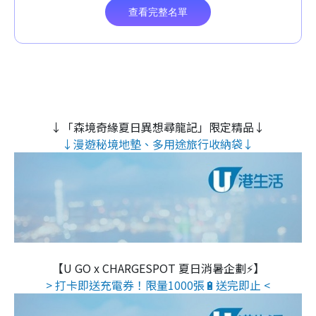
↓「森境奇緣夏日異想尋龍記」限定精品↓
↓漫遊秘境地墊、多用途旅行收納袋↓
【U GO x CHARGESPOT 夏日消暑企劃⚡】
> 打卡即送充電券！限量1000張🔋送完即止 <