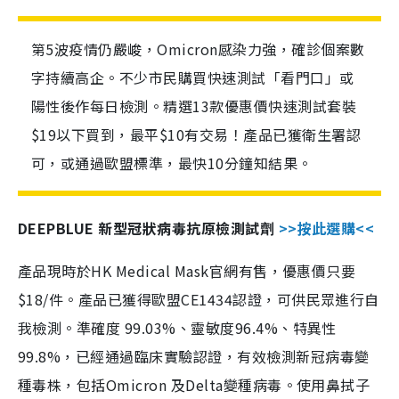
第5波疫情仍嚴峻，Omicron感染力強，確診個案數
字持續高企。不少市民購買快速測試「看門口」或
陽性後作每日檢測。精選13款優惠價快速測試套裝
$19以下買到，最平$10有交易！產品已獲衛生署認
可，或通過歐盟標準，最快10分鐘知結果。
DEEPBLUE 新型冠狀病毒抗原檢測試劑
>>按此選購<<
產品現時於HK Medical Mask官網有售，優惠價只要
$18/件。產品已獲得歐盟CE1434認證，可供民眾進行自
我檢測。準確度 99.03%、靈敏度96.4%、特異性
99.8%，已經通過臨床實驗認證，有效檢測新冠病毒變
種毒株，包括Omicron 及Delta變種病毒。使用鼻拭子