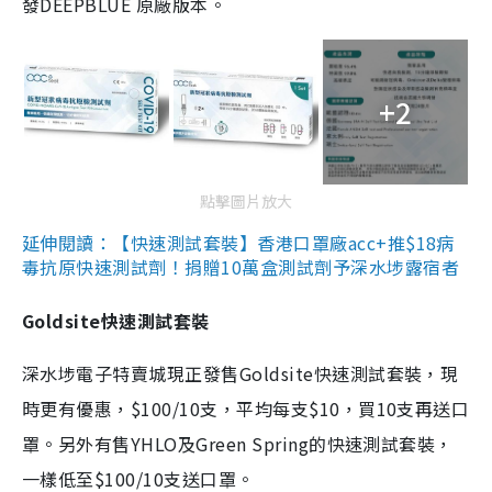
發DEEPBLUE 原廠版本。
+2
點擊圖片放大
延伸閱讀：【快速測試套裝】香港口罩廠acc+推$18病
毒抗原快速測試劑！捐贈10萬盒測試劑予深水埗露宿者
Goldsite快速測試套裝
深水埗電子特賣城現正發售Goldsite快速測試套裝，現
時更有優惠，$100/10支，平均每支$10，買10支再送口
罩。另外有售YHLO及Green Spring的快速測試套裝，
一樣低至$100/10支送口罩。