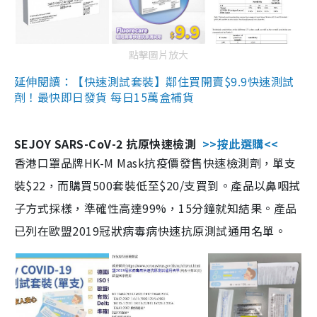
點擊圖片放大
延伸閱讀：【快速測試套裝】鄰住買開賣$9.9快速測試
劑！最快即日發貨 每日15萬盒補貨
SEJOY SARS-CoV-2 抗原快速檢測
>>按此選購<<
香港口罩品牌HK-M Mask抗疫價發售快速檢測劑，單支
裝$22，而購買500套裝低至$20/支買到。產品以鼻咽拭
子方式採樣，準確性高達99%，15分鐘就知結果。產品
已列在歐盟2019冠狀病毒病快速抗原測試通用名單。