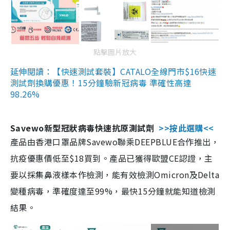
點擊圖片放大
延伸閱讀：【快速測試套裝】CATALO全線門市$16快速
測試劑換購優惠！15分鐘驗新冠病毒 準確性高達
98.26%
Savewo新型冠狀病毒快速抗原測試劑
>>按此選購<<
產品由香港口罩品牌Savewo聯乘DEEPBLUE合作推出，
抗疫優惠價低至$18買到。產品已獲得歐盟CE認證，主
要以採集鼻液樣本作檢測，能有效檢測Omicron及Delta
變種病毒，準確度達至99%，最快15分鐘就能知道檢測
結果。