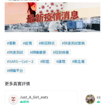
著數
疫情
新冠肺炎
快速測試套裝
快速測試
網購優惠
冠狀病毒
SARS－CoV－2
歐盟
護理
衞生署
網購平台
更多真實評價
Just_A_Girl_eats
co c
娛樂
吹