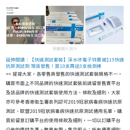
點擊圖片放大
延伸閱讀：【快速測試套裝】深水埗電子特賣城$15快速
抗原測試劑 現貨發售！買10支再送3支檢測棒
<< 提提大家，各零售商發售的快速測試套裝規格不一，
購買市面上不同品牌的快速測試套裝前請留意售賣平台
及該品牌的快速測試套裝使用方法、條款及細則，大家
亦可參考香港衞生署表列認可2019冠狀病毒病快速抗原
測試、歐盟2019冠狀病毒病快速抗原測試通用名單，購
買前留意訂購平台的使用條款及細則，一切以訂購平台
公佈的價錢為準。數量有限，售完即止；所有優惠細則