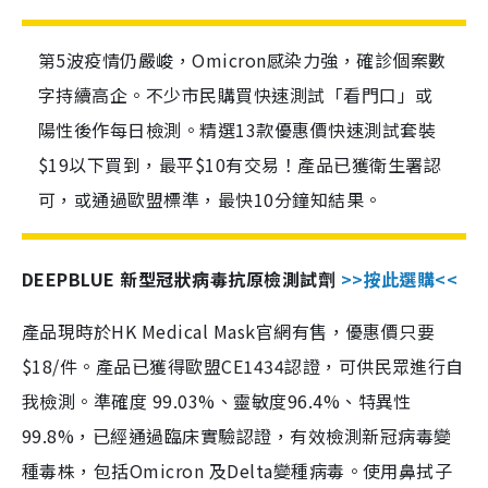
第5波疫情仍嚴峻，Omicron感染力強，確診個案數
字持續高企。不少市民購買快速測試「看門口」或
陽性後作每日檢測。精選13款優惠價快速測試套裝
$19以下買到，最平$10有交易！產品已獲衛生署認
可，或通過歐盟標準，最快10分鐘知結果。
DEEPBLUE 新型冠狀病毒抗原檢測試劑
>>按此選購<<
產品現時於HK Medical Mask官網有售，優惠價只要
$18/件。產品已獲得歐盟CE1434認證，可供民眾進行自
我檢測。準確度 99.03%、靈敏度96.4%、特異性
99.8%，已經通過臨床實驗認證，有效檢測新冠病毒變
種毒株，包括Omicron 及Delta變種病毒。使用鼻拭子