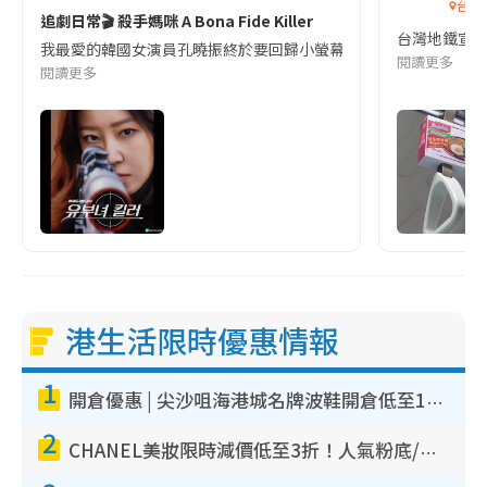
台灣
追劇日常🎬 殺手媽咪 A Bona Fide Killer
台灣地鐵宣
我最愛的韓國女演員孔曉振終於要回歸小螢幕啦!這次的劇本改編自同名
閱讀更多
閱讀更多
港生活限時優惠情報
1
開倉優惠 | 尖沙咀海港城名牌波鞋開倉低至1折！On鞋$899起／Joy&Peace鞋履$98起
2
CHANEL美妝限時減價低至3折！人氣粉底/唇膏/精華液低至$275！COCO香水都有平