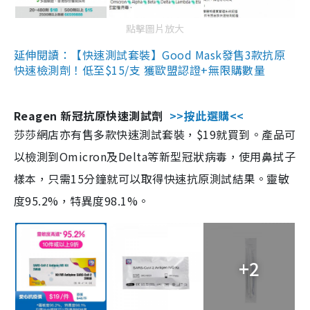
點擊圖片放大
延伸閱讀：【快速測試套裝】Good Mask發售3款抗原
快速檢測劑！低至$15/支 獲歐盟認證+無限購數量
Reagen 新冠抗原快速測試劑
>>按此選購<<
莎莎網店亦有售多款快速測試套裝，$19就買到。產品可
以檢測到Omicron及Delta等新型冠狀病毒，使用鼻拭子
樣本，只需15分鐘就可以取得快速抗原測試結果。靈敏
度95.2%，特異度98.1%。
+2