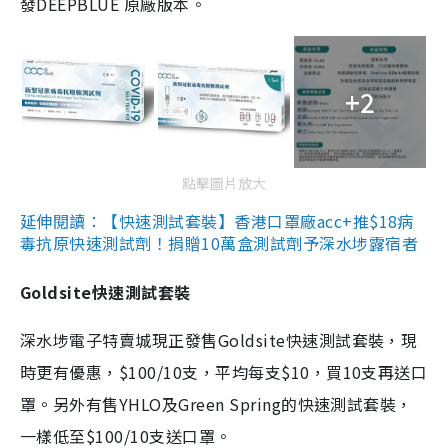
發DEEPBLUE 原廠版本。
+2
點擊圖片放大
延伸閱讀：【快速測試套裝】香港口罩廠acc+推$18病
毒抗原快速測試劑！捐贈10萬盒測試劑予深水埗露宿者
Goldsite快速測試套裝
深水埗電子特賣城現正發售Goldsite快速測試套裝，現
時更有優惠，$100/10支，平均每支$10，買10支再送口
罩。另外有售YHLO及Green Spring的快速測試套裝，
一樣低至$100/10支送口罩。