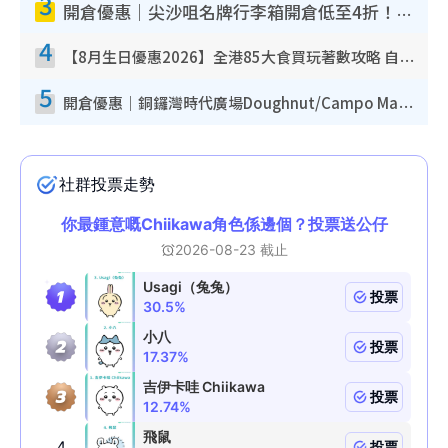
3
開倉優惠｜尖沙咀名牌行李箱開倉低至4折！一連5日 American Tourister/ace./Hallmark $200起！
4
【8月生日優惠2026】全港85大食買玩著數攻略 自助餐/火鍋放題同行免費＋誠品/DONKI送現金券
5
開倉優惠｜銅鑼灣時代廣場Doughnut/Campo Marzio開倉低至1折！背囊、書包、手袋劈價$200起