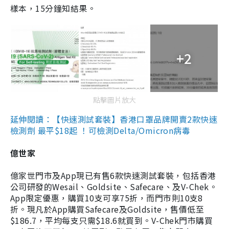
樣本，15分鐘知結果。
+2
點擊圖片放大
延伸閱讀：【快速測試套裝】香港口罩品牌開賣2款快速
檢測劑 最平$18起 ！可檢測Delta/Omicron病毒
億世家
億家世門市及App現已有售6款快速測試套裝，包括香港
公司研發的Wesail、Goldsite、Safecare、及V-Chek。
App限定優惠，購買10支可享75折，而門市則10支8
折。現凡於App購買Safecare及Goldsite，售價低至
$186.7，平均每支只需$18.6就買到。V-Chek門市購買