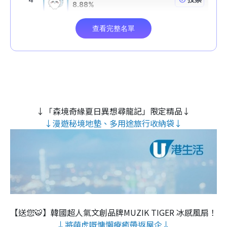
↓「森境奇緣夏日異想尋龍記」限定精品↓
↓漫遊秘境地墊、多用途旅行收納袋↓
【送您🐯】韓國超人氣文創品牌MUZIK TIGER 冰感風扇！
↓將萌虎嘅慵懶療癒帶返屋企↓