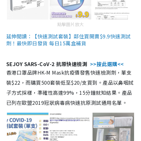
點擊圖片放大
延伸閱讀：【快速測試套裝】鄰住買開賣$9.9快速測試
劑！最快即日發貨 每日15萬盒補貨
SEJOY SARS-CoV-2 抗原快速檢測
>>按此選購<<
香港口罩品牌HK-M Mask抗疫價發售快速檢測劑，單支
裝$22，而購買500套裝低至$20/支買到。產品以鼻咽拭
子方式採樣，準確性高達99%，15分鐘就知結果。產品
已列在歐盟2019冠狀病毒病快速抗原測試通用名單。