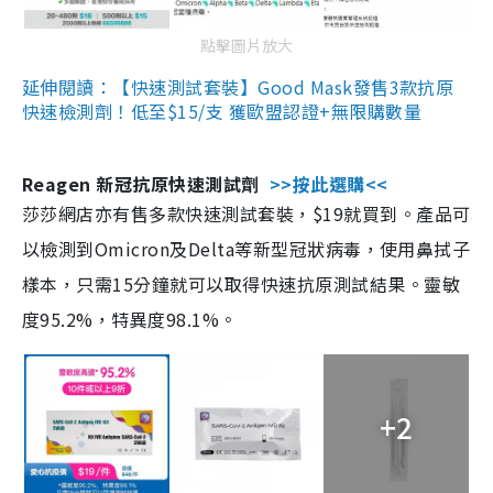
點擊圖片放大
延伸閱讀：【快速測試套裝】Good Mask發售3款抗原
快速檢測劑！低至$15/支 獲歐盟認證+無限購數量
Reagen 新冠抗原快速測試劑
>>按此選購<<
莎莎網店亦有售多款快速測試套裝，$19就買到。產品可
以檢測到Omicron及Delta等新型冠狀病毒，使用鼻拭子
樣本，只需15分鐘就可以取得快速抗原測試結果。靈敏
度95.2%，特異度98.1%。
+2