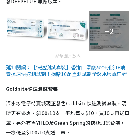
發DEEPBLUE 原廠版本。
+2
點擊圖片放大
延伸閱讀：【快速測試套裝】香港口罩廠acc+推$18病
毒抗原快速測試劑！捐贈10萬盒測試劑予深水埗露宿者
Goldsite快速測試套裝
深水埗電子特賣城現正發售Goldsite快速測試套裝，現
時更有優惠，$100/10支，平均每支$10，買10支再送口
罩。另外有售YHLO及Green Spring的快速測試套裝，
一樣低至$100/10支送口罩。