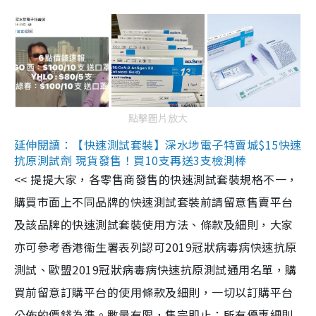
點擊圖片放大
延伸閱讀：【快速測試套裝】深水埗電子特賣城$15快速
抗原測試劑 現貨發售！買10支再送3支檢測棒
<< 提提大家，各零售商發售的快速測試套裝規格不一，
購買市面上不同品牌的快速測試套裝前請留意售賣平台
及該品牌的快速測試套裝使用方法、條款及細則，大家
亦可參考香港衞生署表列認可2019冠狀病毒病快速抗原
測試、歐盟2019冠狀病毒病快速抗原測試通用名單，購
買前留意訂購平台的使用條款及細則，一切以訂購平台
公佈的價錢為準。數量有限，售完即止；所有優惠細則