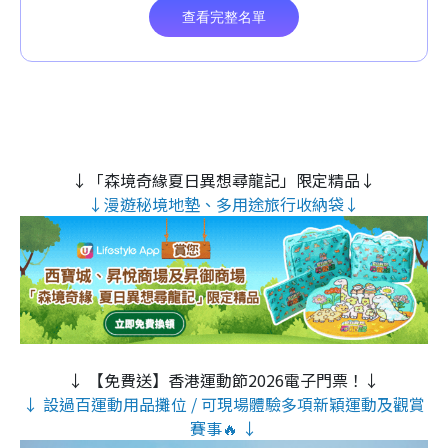
↓「森境奇緣夏日異想尋龍記」限定精品↓
↓漫遊秘境地墊、多用途旅行收納袋↓
↓ 【免費送】香港運動節2026電子門票！↓
↓ 設過百運動用品攤位 / 可現場體驗多項新穎運動及觀賞
賽事🔥 ↓