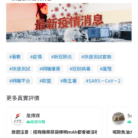
著數
疫情
新冠肺炎
快速測試套裝
快速測試
網購優惠
冠狀病毒
護理
網購平台
歐盟
衞生署
SARS－CoV－2
更多真實評價
風傳媒
Soul
旅遊攻略
生
旅遊注意｜搭飛機帶尿袋標明mAh都會被沒收😱出發前切記檢查「1
呢款魚油大家