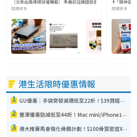
（文章由風傳媒授權轉載） 準備前往韓國旅遊的民眾，近期要特別留
💊 ｢精神返
閱讀更多
閱讀更多
港生活限時優惠情報
1
GU優惠｜手袋突發減價低至22折！$39買經典波士頓包/餃子袋！飾物同步減價$29起！
2
豐澤優惠勁減低至44折！Mac mini/iPhone17Pro大減價！廚房家電$220起
3
港大推賽馬會強化骨骼計劃！$100骨質密度X光檢查 完成免費運動訓練送超市禮券！附參加資格