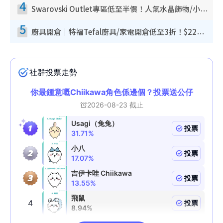
4
Swarovski Outlet專區低至半價！人氣水晶飾物/小擺設$138起！迪士尼款/水晶高跟鞋都有平
5
廚具開倉｜特福Tefal廚具/家電開倉低至3折！$220起買平底鍋/炒鑊/湯煲！電飯煲/吸塵機/燙斗$418起