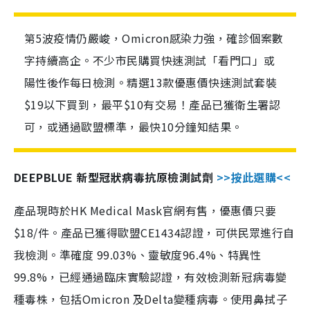
第5波疫情仍嚴峻，Omicron感染力強，確診個案數
字持續高企。不少市民購買快速測試「看門口」或
陽性後作每日檢測。精選13款優惠價快速測試套裝
$19以下買到，最平$10有交易！產品已獲衛生署認
可，或通過歐盟標準，最快10分鐘知結果。
DEEPBLUE 新型冠狀病毒抗原檢測試劑
>>按此選購<<
產品現時於HK Medical Mask官網有售，優惠價只要
$18/件。產品已獲得歐盟CE1434認證，可供民眾進行自
我檢測。準確度 99.03%、靈敏度96.4%、特異性
99.8%，已經通過臨床實驗認證，有效檢測新冠病毒變
種毒株，包括Omicron 及Delta變種病毒。使用鼻拭子