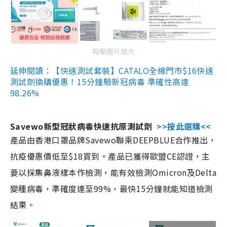
點擊圖片放大
延伸閱讀：【快速測試套裝】CATALO全線門市$16快速
測試劑換購優惠！15分鐘驗新冠病毒 準確性高達
98.26%
Savewo新型冠狀病毒快速抗原測試劑
>>按此選購<<
產品由香港口罩品牌Savewo聯乘DEEPBLUE合作推出，
抗疫優惠價低至$18買到。產品已獲得歐盟CE認證，主
要以採集鼻液樣本作檢測，能有效檢測Omicron及Delta
變種病毒，準確度達至99%，最快15分鐘就能知道檢測
結果。