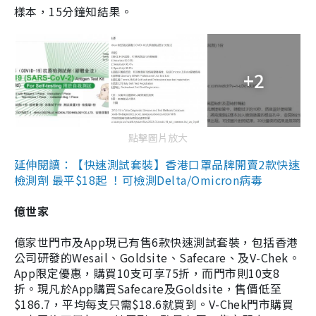
樣本，15分鐘知結果。
+2
點擊圖片放大
延伸閱讀：【快速測試套裝】香港口罩品牌開賣2款快速
檢測劑 最平$18起 ！可檢測Delta/Omicron病毒
億世家
億家世門市及App現已有售6款快速測試套裝，包括香港
公司研發的Wesail、Goldsite、Safecare、及V-Chek。
App限定優惠，購買10支可享75折，而門市則10支8
折。現凡於App購買Safecare及Goldsite，售價低至
$186.7，平均每支只需$18.6就買到。V-Chek門市購買