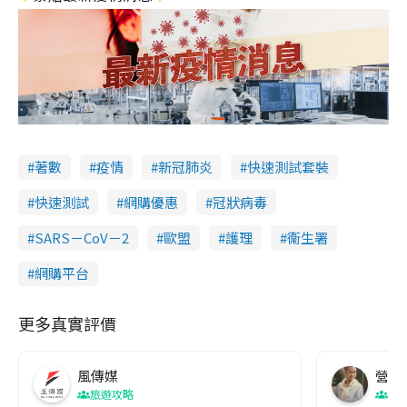
著數
疫情
新冠肺炎
快速測試套裝
快速測試
網購優惠
冠狀病毒
SARS－CoV－2
歐盟
護理
衞生署
網購平台
更多真實評價
風傳媒
營養教
旅遊攻略
生