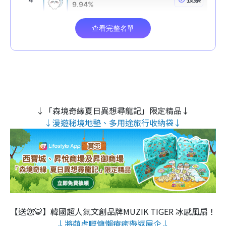
↓「森境奇緣夏日異想尋龍記」限定精品↓
↓漫遊秘境地墊、多用途旅行收納袋↓
【送您🐯】韓國超人氣文創品牌MUZIK TIGER 冰感風扇！
↓將萌虎嘅慵懶療癒帶返屋企↓