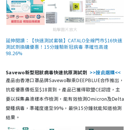
點擊圖片放大
延伸閱讀：【快速測試套裝】CATALO全線門市$16快速
測試劑換購優惠！15分鐘驗新冠病毒 準確性高達
98.26%
Savewo新型冠狀病毒快速抗原測試劑
>>按此選購<<
產品由香港口罩品牌Savewo聯乘DEEPBLUE合作推出，
抗疫優惠價低至$18買到。產品已獲得歐盟CE認證，主
要以採集鼻液樣本作檢測，能有效檢測Omicron及Delta
變種病毒，準確度達至99%，最快15分鐘就能知道檢測
結果。