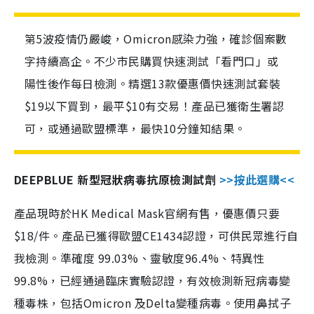
第5波疫情仍嚴峻，Omicron感染力強，確診個案數
字持續高企。不少市民購買快速測試「看門口」或
陽性後作每日檢測。精選13款優惠價快速測試套裝
$19以下買到，最平$10有交易！產品已獲衛生署認
可，或通過歐盟標準，最快10分鐘知結果。
DEEPBLUE 新型冠狀病毒抗原檢測試劑
>>按此選購<<
產品現時於HK Medical Mask官網有售，優惠價只要
$18/件。產品已獲得歐盟CE1434認證，可供民眾進行自
我檢測。準確度 99.03%、靈敏度96.4%、特異性
99.8%，已經通過臨床實驗認證，有效檢測新冠病毒變
種毒株，包括Omicron 及Delta變種病毒。使用鼻拭子