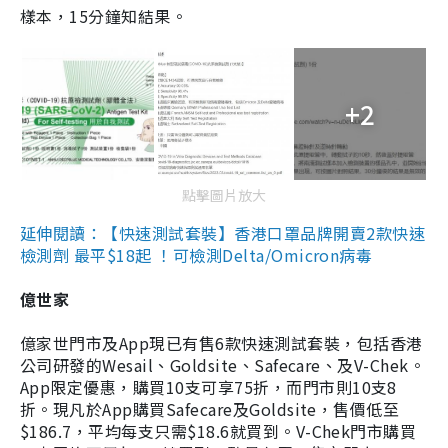
樣本，15分鐘知結果。
+2
點擊圖片放大
延伸閱讀：【快速測試套裝】香港口罩品牌開賣2款快速
檢測劑 最平$18起 ！可檢測Delta/Omicron病毒
億世家
億家世門市及App現已有售6款快速測試套裝，包括香港
公司研發的Wesail、Goldsite、Safecare、及V-Chek。
App限定優惠，購買10支可享75折，而門市則10支8
折。現凡於App購買Safecare及Goldsite，售價低至
$186.7，平均每支只需$18.6就買到。V-Chek門市購買