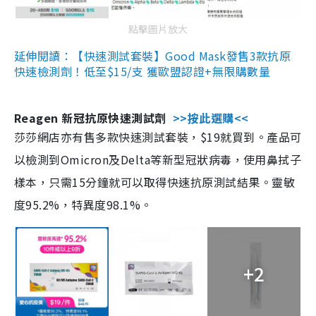
點擊圖片放大
延伸閱讀：【快速測試套裝】Good Mask發售3款抗原
快速檢測劑！低至$15/支 獲歐盟認證+無限購數量
Reagen 新冠抗原快速測試劑
>>按此選購<<
莎莎網店亦有售多款快速測試套裝，$19就買到。產品可
以檢測到Omicron及Delta等新型冠狀病毒，使用鼻拭子
樣本，只需15分鐘就可以取得快速抗原測試結果。靈敏
度95.2%，特異度98.1%。
+2