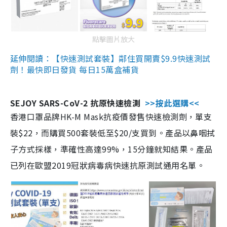
點擊圖片放大
延伸閱讀：【快速測試套裝】鄰住買開賣$9.9快速測試
劑！最快即日發貨 每日15萬盒補貨
SEJOY SARS-CoV-2 抗原快速檢測
>>按此選購<<
香港口罩品牌HK-M Mask抗疫價發售快速檢測劑，單支
裝$22，而購買500套裝低至$20/支買到。產品以鼻咽拭
子方式採樣，準確性高達99%，15分鐘就知結果。產品
已列在歐盟2019冠狀病毒病快速抗原測試通用名單。