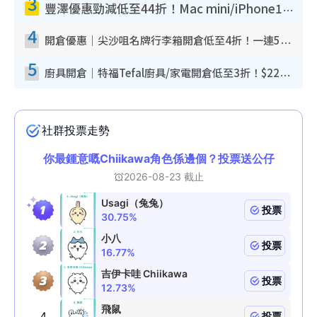
3
豐澤優惠勁減低至44折！Mac mini/iPhone17Pro大減價！廚房家電$220起
4
開倉優惠｜尖沙咀名牌行李箱開倉低至4折！一連5日 American Tourister/ace./Hallmark $200起！
5
廚具開倉｜特福Tefal廚具/家電開倉低至3折！$220起買平底鍋/炒鑊/湯煲！電飯煲/吸塵機/燙斗$418起