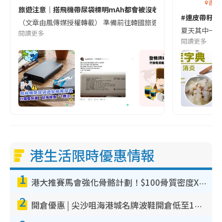
香港
旅遊注意｜搭飛機帶尿袋標明mAh都會被沒收😱出發前切記檢查「1
#連皮帶籽都
（文章由風傳媒授權轉載） 準備前往韓國旅遊的民眾，近期要特別留
夏天其中一種時
閱讀更多
閱讀更多
港生活限時優惠情報
1
港大推賽馬會強化骨骼計劃！$100骨質密度X光檢查 完成免費運動訓練送超市禮券！附參加資格
2
開倉優惠 | 尖沙咀海港城名牌波鞋開倉低至1折！On鞋$899起／Joy&Peace鞋履$98起