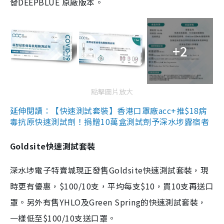
發DEEPBLUE 原廠版本。
+2
點擊圖片放大
延伸閱讀：【快速測試套裝】香港口罩廠acc+推$18病
毒抗原快速測試劑！捐贈10萬盒測試劑予深水埗露宿者
Goldsite快速測試套裝
深水埗電子特賣城現正發售Goldsite快速測試套裝，現
時更有優惠，$100/10支，平均每支$10，買10支再送口
罩。另外有售YHLO及Green Spring的快速測試套裝，
一樣低至$100/10支送口罩。