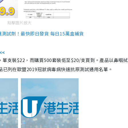
點擊圖片放大
速測試劑！最快即日發貨 每日15萬盒補貨
<<
，單支裝$22，而購買500套裝低至$20/支買到。產品以鼻咽
品已列在歐盟2019冠狀病毒病快速抗原測試通用名單。