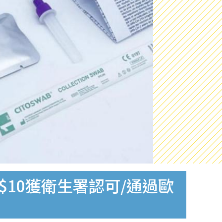
$10獲衛生署認可/通過歐