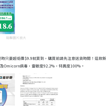
點擊圖片放大
劑，現時只要超低價$9.9就買到，購買前請先注意送貨時間！這款
Omicorn病毒，靈敏度92.2%，特異度100%。