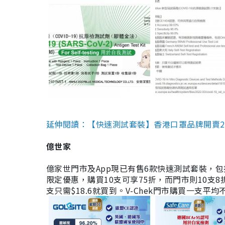
延伸閱讀：【快速測試套裝】香港口罩品牌開賣2款快速
億世家
億家世門市及App現已有售6款快速測試套裝，包括香港公司
限定優惠，購買10支可享75折，而門市則10支8折。現
支只需$18.6就買到。V-Chek門市購買一支平