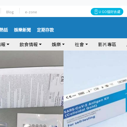
Blog
e-zone
U GO搵好去處
熱話
娛樂新聞
定期存款
情報
飲食情報
娛樂
社會
影片專區