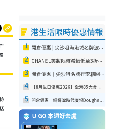
港生活限時優惠情報
1
作
開倉優惠 | 尖沙咀海港城名牌波鞋開倉低至1折！On鞋$899起／Joy&Peace鞋履$98起
標
2
CHANEL美妝限時減價低至3折！人氣粉底/唇膏/精華液低至$275！COCO香水都有平
3
開倉優惠｜尖沙咀名牌行李箱開倉低至4折！一連5日 American Tourister/ace./Hallmark $200起！
4
【8月生日優惠2026】全港85大食買玩著數攻略 自助餐/火鍋放題同行免費＋誠品/DONKI送現金券
5
我檢
開倉優惠｜銅鑼灣時代廣場Doughnut/Campo Marzio開倉低至1折！背囊、書包、手袋劈價$200起
包括
U GO 本週好去處