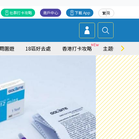
社群打卡攻略
商戶中心
下載 App
繁
简
周圍遊
18區好去處
香港打卡攻略
主題特集