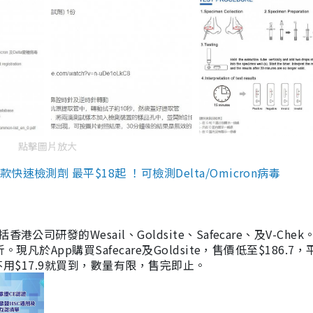
點擊圖片放大
檢測劑 最平$18起 ！可檢測Delta/Omicron病毒
研發的Wesail、Goldsite、Safecare、及V-Chek。
凡於App購買Safecare及Goldsite，售價低至$186.7
均不用$17.9就買到，數量有限，售完即止。