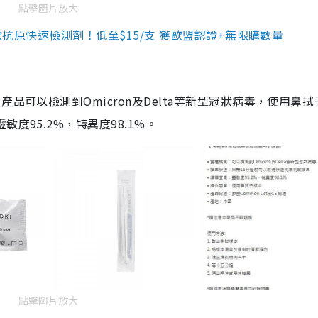
點擊圖片放大
3款抗原快速檢測劑！低至$15/支 獲歐盟認證+無限購數量
品可以檢測到Omicron及Delta等新型冠狀病毒，使用鼻拭
度95.2%，特異度98.1%。
點擊圖片放大