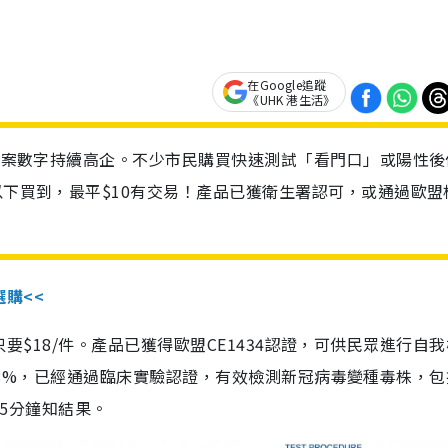
在Google追蹤
《UHK 港生活》
診個案數字持續高企。不少市民購買快速測試「看門口」或陽性後
以下買到，最平$10有交易！產品已獲衛生署認可，或通過歐盟
選購<<
惠價只要$18/件。產品已獲得歐盟CE1434認證，可供民眾進行自
性99.8%，已經通過臨床實驗認證，有效檢測新冠病毒變種毒株，
，15分鐘知結果。