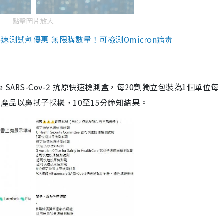
點擊圖片放大
測試劑優惠 無限購數量！可檢測Omicron病毒
are SARS-Cov-2 抗原快速檢測盒，每20劑獨立包裝為1個單位
5。產品以鼻拭子採樣，10至15分鐘知結果。