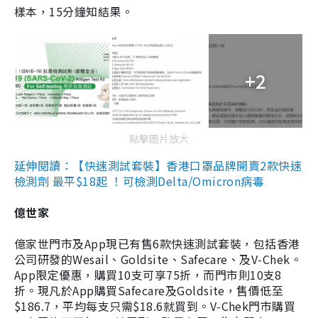
樣本，15分鐘知結果。
+2
點擊圖片放大
延伸閱讀：【快速測試套裝】香港口罩品牌開賣2款快速
檢測劑 最平$18起 ！可檢測Delta/Omicron病毒
億世家
億家世門市及App現已有售6款快速測試套裝，包括香港
公司研發的Wesail、Goldsite、Safecare、及V-Chek。
App限定優惠，購買10支可享75折，而門市則10支8
折。現凡於App購買Safecare及Goldsite，售價低至
$186.7，平均每支只需$18.6就買到。V-Chek門市購買