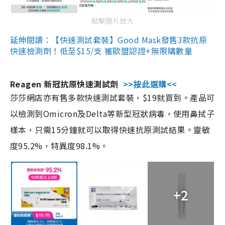
點擊圖片放大
延伸閱讀：【快速測試套裝】Good Mask發售3款抗原
快速檢測劑！低至$15/支 獲歐盟認證+無限購數量
Reagen 新冠抗原快速測試劑
>>按此選購<<
莎莎網店亦有售多款快速測試套裝，$19就買到。產品可
以檢測到Omicron及Delta等新型冠狀病毒，使用鼻拭子
樣本，只需15分鐘就可以取得快速抗原測試結果。靈敏
度95.2%，特異度98.1%。
+2