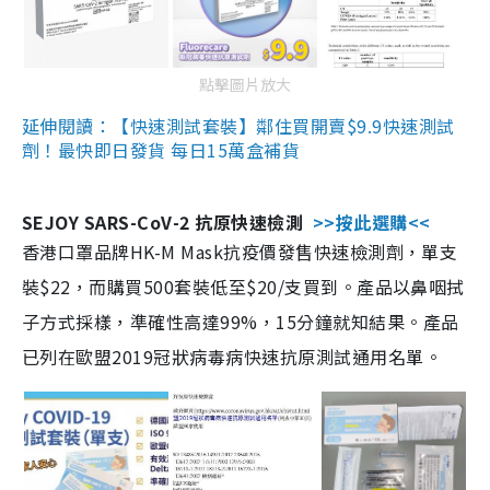
點擊圖片放大
延伸閱讀：【快速測試套裝】鄰住買開賣$9.9快速測試
劑！最快即日發貨 每日15萬盒補貨
SEJOY SARS-CoV-2 抗原快速檢測
>>按此選購<<
香港口罩品牌HK-M Mask抗疫價發售快速檢測劑，單支
裝$22，而購買500套裝低至$20/支買到。產品以鼻咽拭
子方式採樣，準確性高達99%，15分鐘就知結果。產品
已列在歐盟2019冠狀病毒病快速抗原測試通用名單。