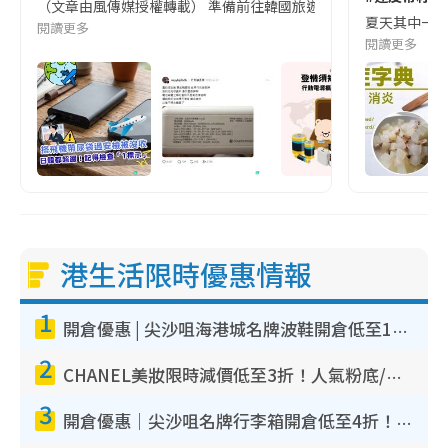
（文章由風傳媒授權轉載） 準備前往韓國旅遊的民眾，近期要特別留
夏天其中一種時
閱讀更多
閱讀更多
港生活限時優惠情報
1
開倉優惠 | 尖沙咀海港城名牌波鞋開倉低至1折！On鞋$899起／Joy&Peace鞋履$98起
2
CHANEL美妝限時減價低至3折！人氣粉底/唇膏/精華液低至$275！COCO香水都有平
3
開倉優惠｜尖沙咀名牌行李箱開倉低至4折！一連5日 American Tourister/ace./Hallmark $200起！