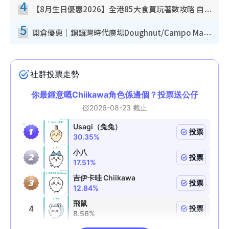
4
【8月生日優惠2026】全港85大食買玩著數攻略 自助餐/火鍋放題同行免費＋誠品/DONKI送現金券
5
開倉優惠｜銅鑼灣時代廣場Doughnut/Campo Marzio開倉低至1折！背囊、書包、手袋劈價$200起