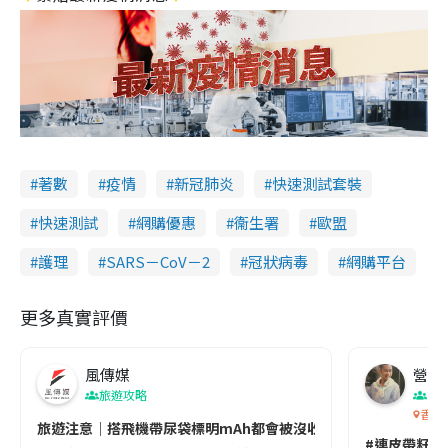
著數
疫情
新冠肺炎
快速測試套裝
快速測試
網購優惠
衞生署
歐盟
護理
SARS－CoV－2
冠狀病毒
網購平台
更多真實評價
風傳媒
營養教
旅遊攻略
生
香港
旅遊注意｜搭飛機帶尿袋標明mAh都會被沒收😱出發前切記檢查「1
#連皮帶籽都