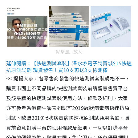
點擊圖片放大
延伸閱讀：【快速測試套裝】深水埗電子特賣城$15快速
抗原測試劑 現貨發售！買10支再送3支檢測棒
<< 提提大家，各零售商發售的快速測試套裝規格不一，
購買市面上不同品牌的快速測試套裝前請留意售賣平台
及該品牌的快速測試套裝使用方法、條款及細則，大家
亦可參考香港衞生署表列認可2019冠狀病毒病快速抗原
測試、歐盟2019冠狀病毒病快速抗原測試通用名單，購
買前留意訂購平台的使用條款及細則，一切以訂購平台
公佈的價錢為準。數量有限，售完即止；所有優惠細則