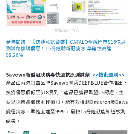
點擊圖片放大
延伸閱讀：【快速測試套裝】CATALO全線門市$16快速
測試劑換購優惠！15分鐘驗新冠病毒 準確性高達
98.26%
Savewo新型冠狀病毒快速抗原測試劑
>>按此選購<<
產品由香港口罩品牌Savewo聯乘DEEPBLUE合作推出，
抗疫優惠價低至$18買到。產品已獲得歐盟CE認證，主
要以採集鼻液樣本作檢測，能有效檢測Omicron及Delta
變種病毒，準確度達至99%，最快15分鐘就能知道檢測
結果。