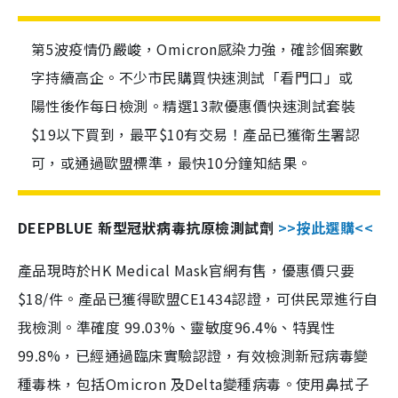
第5波疫情仍嚴峻，Omicron感染力強，確診個案數
字持續高企。不少市民購買快速測試「看門口」或
陽性後作每日檢測。精選13款優惠價快速測試套裝
$19以下買到，最平$10有交易！產品已獲衛生署認
可，或通過歐盟標準，最快10分鐘知結果。
DEEPBLUE 新型冠狀病毒抗原檢測試劑
>>按此選購<<
產品現時於HK Medical Mask官網有售，優惠價只要
$18/件。產品已獲得歐盟CE1434認證，可供民眾進行自
我檢測。準確度 99.03%、靈敏度96.4%、特異性
99.8%，已經通過臨床實驗認證，有效檢測新冠病毒變
種毒株，包括Omicron 及Delta變種病毒。使用鼻拭子