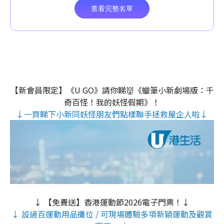
【新會員限定】《U GO》請你睇👹《蠟筆小新劇場版：千
奇百怪！我的妖怪假期》！
↓一齊睇下小新同妖怪朋友們點樣聯手拯救屋企人啦↓
↓ 【免費送】香港運動節2026電子門票！↓
↓ 設過百運動用品攤位 / 可現場體驗多項新穎運動及觀賞