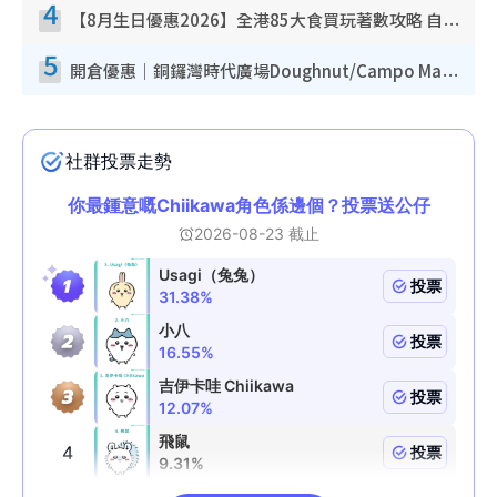
4
【8月生日優惠2026】全港85大食買玩著數攻略 自助餐/火鍋放題同行免費＋誠品/DONKI送現金券
5
開倉優惠｜銅鑼灣時代廣場Doughnut/Campo Marzio開倉低至1折！背囊、書包、手袋劈價$200起