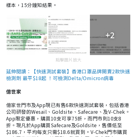
樣本，15分鐘知結果。
+2
點擊圖片放大
延伸閱讀：【快速測試套裝】香港口罩品牌開賣2款快速
檢測劑 最平$18起 ！可檢測Delta/Omicron病毒
億世家
億家世門市及App現已有售6款快速測試套裝，包括香港
公司研發的Wesail、Goldsite、Safecare、及V-Chek。
App限定優惠，購買10支可享75折，而門市則10支8
折。現凡於App購買Safecare及Goldsite，售價低至
$186.7，平均每支只需$18.6就買到。V-Chek門市購買