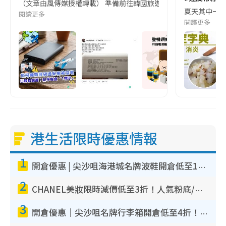
（文章由風傳媒授權轉載） 準備前往韓國旅遊的民眾，近期要特別留
夏天其中一種時
閱讀更多
閱讀更多
港生活限時優惠情報
1
開倉優惠 | 尖沙咀海港城名牌波鞋開倉低至1折！On鞋$899起／Joy&Peace鞋履$98起
2
CHANEL美妝限時減價低至3折！人氣粉底/唇膏/精華液低至$275！COCO香水都有平
3
開倉優惠｜尖沙咀名牌行李箱開倉低至4折！一連5日 American Tourister/ace./Hallmark $200起！