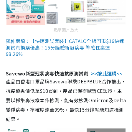
點擊圖片放大
延伸閱讀：【快速測試套裝】CATALO全線門市$16快速
測試劑換購優惠！15分鐘驗新冠病毒 準確性高達
98.26%
Savewo新型冠狀病毒快速抗原測試劑
>>按此選購<<
產品由香港口罩品牌Savewo聯乘DEEPBLUE合作推出，
抗疫優惠價低至$18買到。產品已獲得歐盟CE認證，主
要以採集鼻液樣本作檢測，能有效檢測Omicron及Delta
變種病毒，準確度達至99%，最快15分鐘就能知道檢測
結果。