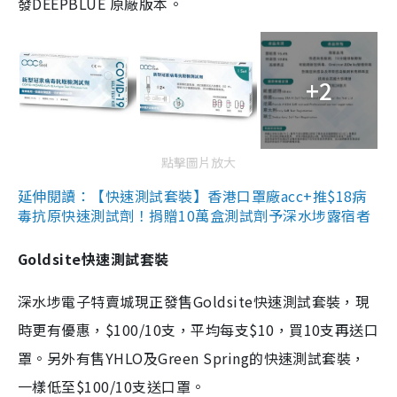
發DEEPBLUE 原廠版本。
+2
點擊圖片放大
延伸閱讀：【快速測試套裝】香港口罩廠acc+推$18病
毒抗原快速測試劑！捐贈10萬盒測試劑予深水埗露宿者
Goldsite快速測試套裝
深水埗電子特賣城現正發售Goldsite快速測試套裝，現
時更有優惠，$100/10支，平均每支$10，買10支再送口
罩。另外有售YHLO及Green Spring的快速測試套裝，
一樣低至$100/10支送口罩。