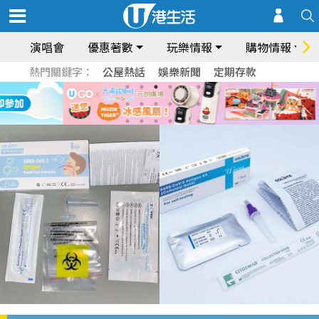
演唱會
優惠著數
玩樂情報
購物情報
熱門關鍵字：
公屋熱話
娛樂新聞
定期存款