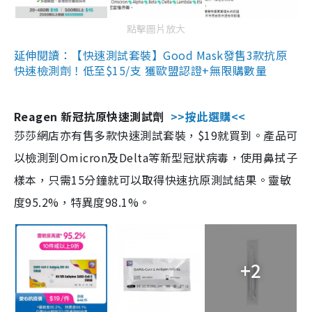
點擊圖片放大
延伸閱讀：【快速測試套裝】Good Mask發售3款抗原
快速檢測劑！低至$15/支 獲歐盟認證+無限購數量
Reagen 新冠抗原快速測試劑
>>按此選購<<
莎莎網店亦有售多款快速測試套裝，$19就買到。產品可
以檢測到Omicron及Delta等新型冠狀病毒，使用鼻拭子
樣本，只需15分鐘就可以取得快速抗原測試結果。靈敏
度95.2%，特異度98.1%。
+2