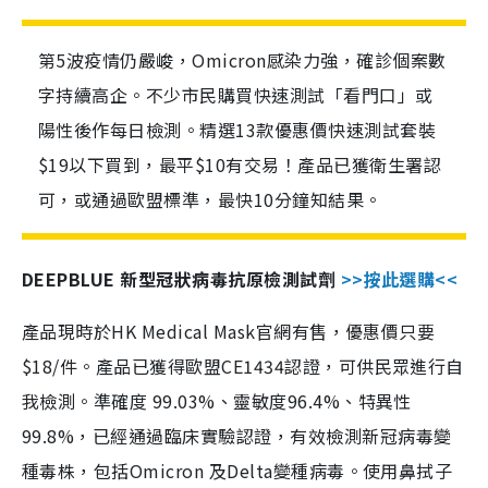
第5波疫情仍嚴峻，Omicron感染力強，確診個案數
字持續高企。不少市民購買快速測試「看門口」或
陽性後作每日檢測。精選13款優惠價快速測試套裝
$19以下買到，最平$10有交易！產品已獲衛生署認
可，或通過歐盟標準，最快10分鐘知結果。
DEEPBLUE 新型冠狀病毒抗原檢測試劑
>>按此選購<<
產品現時於HK Medical Mask官網有售，優惠價只要
$18/件。產品已獲得歐盟CE1434認證，可供民眾進行自
我檢測。準確度 99.03%、靈敏度96.4%、特異性
99.8%，已經通過臨床實驗認證，有效檢測新冠病毒變
種毒株，包括Omicron 及Delta變種病毒。使用鼻拭子