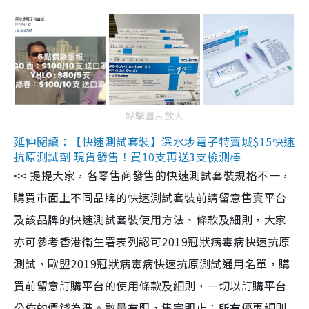
點擊圖片放大
延伸閱讀：【快速測試套裝】深水埗電子特賣城$15快速
抗原測試劑 現貨發售！買10支再送3支檢測棒
<< 提提大家，各零售商發售的快速測試套裝規格不一，
購買市面上不同品牌的快速測試套裝前請留意售賣平台
及該品牌的快速測試套裝使用方法、條款及細則，大家
亦可參考香港衞生署表列認可2019冠狀病毒病快速抗原
測試、歐盟2019冠狀病毒病快速抗原測試通用名單，購
買前留意訂購平台的使用條款及細則，一切以訂購平台
公佈的價錢為準。數量有限，售完即止；所有優惠細則