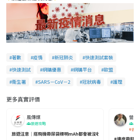
著數
疫情
新冠肺炎
快速測試套裝
快速測試
網購優惠
網購平台
歐盟
衞生署
SARS－CoV－2
冠狀病毒
護理
更多真實評價
風傳媒
營養教
旅遊攻略
生
香港
旅遊注意｜搭飛機帶尿袋標明mAh都會被沒收😱出發前切記檢查「1
#連皮帶籽都