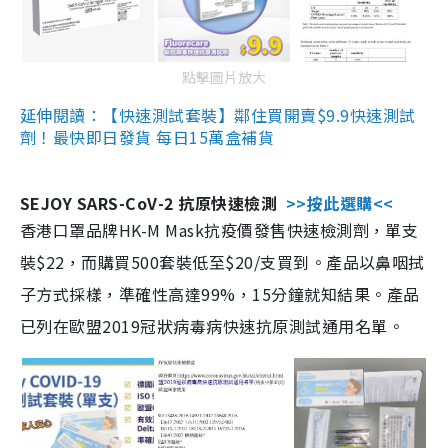
點擊圖片放大
延伸閱讀：【快速測試套裝】鄰住買開賣$9.9快速測試
劑！最快即日發貨 每日15萬盒補貨
SEJOY SARS-CoV-2 抗原快速檢測
>>按此選購<<
香港口罩品牌HK-M Mask抗疫價發售快速檢測劑，單支
裝$22，而購買500套裝低至$20/支買到。產品以鼻咽拭
子方式採樣，準確性高達99%，15分鐘就知結果。產品
已列在歐盟2019冠狀病毒病快速抗原測試通用名單。