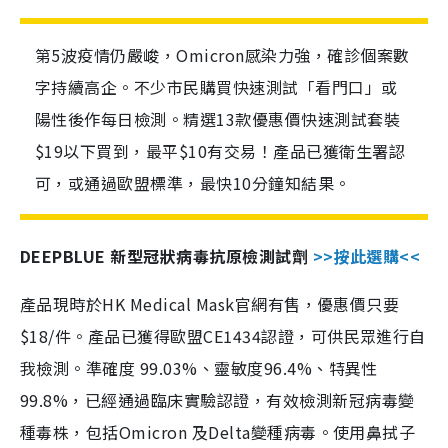
第5波疫情仍嚴峻，Omicron感染力強，確診個案數
字持續高企。不少市民購買快速測試「看門口」或
陽性後作每日檢測。精選13款優惠價快速測試套裝
$19以下買到，最平$10有交易！產品已獲衛生署認
可，或通過歐盟標準，最快10分鐘知結果。
DEEPBLUE 新型冠狀病毒抗原檢測試劑
>>按此選購<<
產品現時於HK Medical Mask官網有售，優惠價只要
$18/件。產品已獲得歐盟CE1434認證，可供民眾進行自
我檢測。準確度 99.03%、靈敏度96.4%、特異性
99.8%，已經通過臨床實驗認證，有效檢測新冠病毒變
種毒株，包括Omicron 及Delta變種病毒。使用鼻拭子