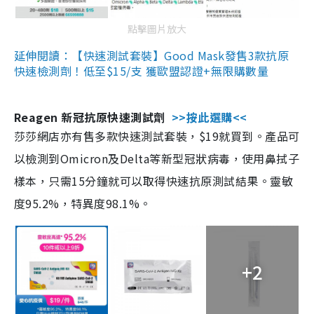
點擊圖片放大
延伸閱讀：【快速測試套裝】Good Mask發售3款抗原
快速檢測劑！低至$15/支 獲歐盟認證+無限購數量
Reagen 新冠抗原快速測試劑
>>按此選購<<
莎莎網店亦有售多款快速測試套裝，$19就買到。產品可
以檢測到Omicron及Delta等新型冠狀病毒，使用鼻拭子
樣本，只需15分鐘就可以取得快速抗原測試結果。靈敏
度95.2%，特異度98.1%。
+2