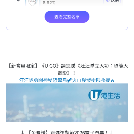
【新會員限定】《U GO》請您睇《汪汪隊立大功：恐龍大
電影》！
汪汪隊勇闖神秘恐龍島🦖火山爆發極限救援🔥
↓ 【免費送】香港運動節2026電子門票！↓