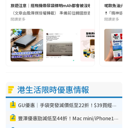
旅遊注意｜搭飛機帶尿袋標明mAh都會被沒收😱出發前切記檢查「1
呢款魚油大家
（文章由風傳媒授權轉載） 準備前往韓國旅遊的民眾，近期要特別留
💊 ｢精神返
閱讀更多
閱讀更多
港生活限時優惠情報
1
GU優惠｜手袋突發減價低至22折！$39買經典波士頓包/餃子袋！飾物同步減價$29起！
2
豐澤優惠勁減低至44折！Mac mini/iPhone17Pro大減價！廚房家電$220起