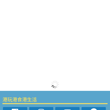
港玩港食港生活