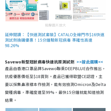
點擊圖片放大
延伸閱讀：【快速測試套裝】CATALO全線門市$16快速
測試劑換購優惠！15分鐘驗新冠病毒 準確性高達
98.26%
Savewo新型冠狀病毒快速抗原測試劑
>>按此選購<<
產品由香港口罩品牌Savewo聯乘DEEPBLUE合作推出，
抗疫優惠價低至$18買到。產品已獲得歐盟CE認證，主
要以採集鼻液樣本作檢測，能有效檢測Omicron及Delta
變種病毒，準確度達至99%，最快15分鐘就能知道檢測
結果。