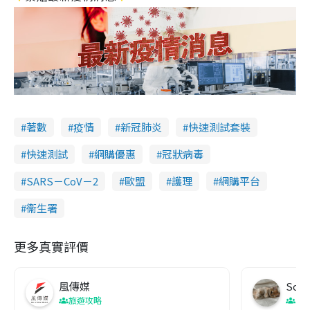
著數
疫情
新冠肺炎
快速測試套裝
快速測試
網購優惠
冠狀病毒
SARS－CoV－2
歐盟
護理
網購平台
衞生署
更多真實評價
風傳媒
Soul
旅遊攻略
生