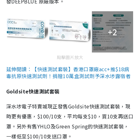
發DEEPBLUE 原廠版本。
+2
點擊圖片放大
延伸閱讀：【快速測試套裝】香港口罩廠acc+推$18病
毒抗原快速測試劑！捐贈10萬盒測試劑予深水埗露宿者
Goldsite快速測試套裝
深水埗電子特賣城現正發售Goldsite快速測試套裝，現
時更有優惠，$100/10支，平均每支$10，買10支再送口
罩。另外有售YHLO及Green Spring的快速測試套裝，
一樣低至$100/10支送口罩。