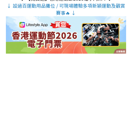
↓ 設過百運動用品攤位 / 可現場體驗多項新穎運動及觀賞
賽事🔥 ↓