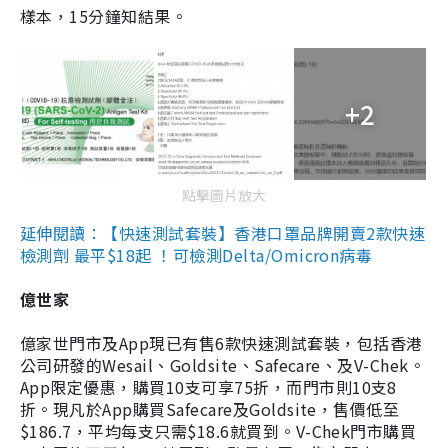
樣本，15分鐘知結果。
+2
點擊圖片放大
延伸閱讀：【快速測試套裝】香港口罩品牌開賣2款快速
檢測劑 最平$18起 ！可檢測Delta/Omicron病毒
億世家
億家世門市及App現已有售6款快速測試套裝，包括香港
公司研發的Wesail、Goldsite、Safecare、及V-Chek。
App限定優惠，購買10支可享75折，而門市則10支8
折。現凡於App購買Safecare及Goldsite，售價低至
$186.7，平均每支只需$18.6就買到。V-Chek門市購買