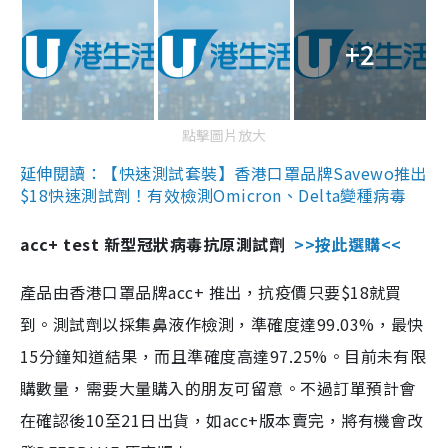
+2
點擊圖片放大
延伸閱讀：【快速測試套裝】香港口罩品牌Savewo推出
$18快速測試劑！有效檢測Omicron、Delta變種病毒
acc+ test 新型冠狀病毒抗原測試劑
>>按此選購<<
產品由香港口罩品牌acc+ 推出，抗疫價只要$18就買
到。測試劑以採集鼻液作檢測，準確度達99.03%，最快
15分鐘知道結果，而且準確度高達97.25%。目前未有限
購數量，需要大量購入的朋友可留意。不過訂單預計會
在確認後10至21日出貨，如acc+版本賣完，將有機會改