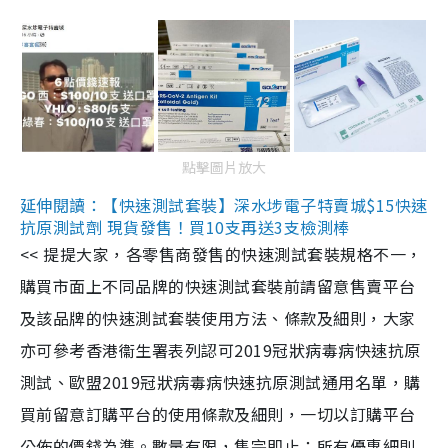
點擊圖片放大
延伸閱讀：【快速測試套裝】深水埗電子特賣城$15快速
抗原測試劑 現貨發售！買10支再送3支檢測棒
<< 提提大家，各零售商發售的快速測試套裝規格不一，
購買市面上不同品牌的快速測試套裝前請留意售賣平台
及該品牌的快速測試套裝使用方法、條款及細則，大家
亦可參考香港衞生署表列認可2019冠狀病毒病快速抗原
測試、歐盟2019冠狀病毒病快速抗原測試通用名單，購
買前留意訂購平台的使用條款及細則，一切以訂購平台
公佈的價錢為準。數量有限，售完即止；所有優惠細則