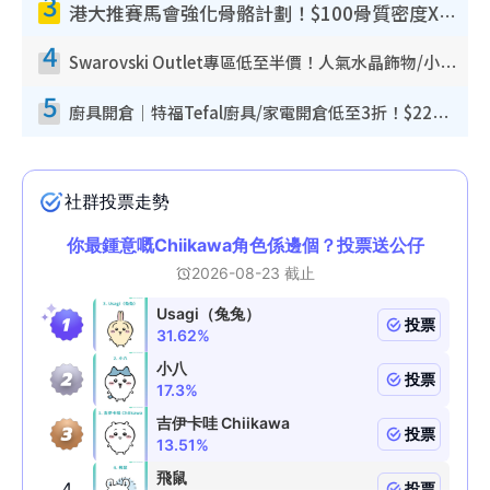
3
港大推賽馬會強化骨骼計劃！$100骨質密度X光檢查 完成免費運動訓練送超市禮券！附參加資格
4
Swarovski Outlet專區低至半價！人氣水晶飾物/小擺設$138起！迪士尼款/水晶高跟鞋都有平
5
廚具開倉｜特福Tefal廚具/家電開倉低至3折！$220起買平底鍋/炒鑊/湯煲！電飯煲/吸塵機/燙斗$418起