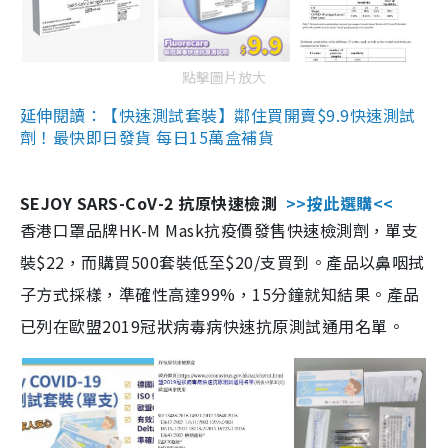
點擊圖片放大
延伸閱讀：【快速測試套裝】鄰住買開賣$9.9快速測試
劑！最快即日發貨 每日15萬盒補貨
SEJOY SARS-CoV-2 抗原快速檢測
>>按此選購<<
香港口罩品牌HK-M Mask抗疫價發售快速檢測劑，單支
裝$22，而購買500套裝低至$20/支買到。產品以鼻咽拭
子方式採樣，準確性高達99%，15分鐘就知結果。產品
已列在歐盟2019冠狀病毒病快速抗原測試通用名單。