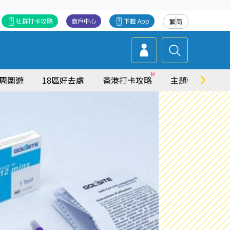
社群打卡攻略
商戶中心
下載 App
繁
简
周圍遊
18區好去處
香港打卡攻略
主題特集