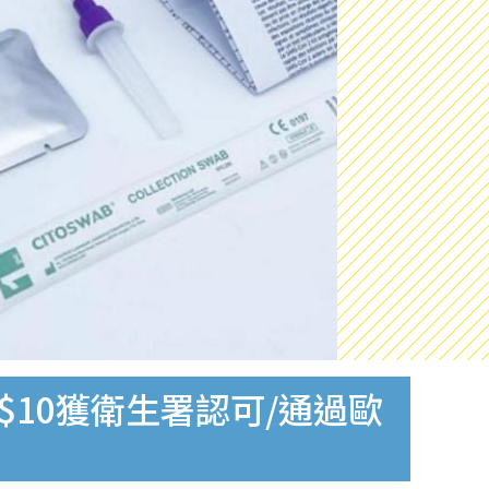
$10獲衛生署認可/通過歐