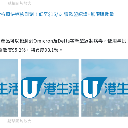
點擊圖片放大
3款抗原快速檢測劑！低至$15/支 獲歐盟認證+無限購數量
品可以檢測到Omicron及Delta等新型冠狀病毒，使用鼻拭
度95.2%，特異度98.1%。
點擊圖片放大