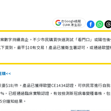
在Google追蹤
《UHK 港生活》
診個案數字持續高企。不少市民購買快速測試「看門口」或陽性後
以下買到，最平$10有交易！產品已獲衛生署認可，或通過歐盟
選購<<
惠價只要$18/件。產品已獲得歐盟CE1434認證，可供民眾進行自
性99.8%，已經通過臨床實驗認證，有效檢測新冠病毒變種毒株，
，15分鐘知結果。