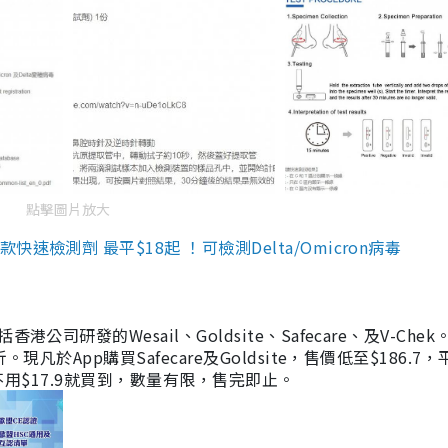
點擊圖片放大
檢測劑 最平$18起 ！可檢測Delta/Omicron病毒
研發的Wesail、Goldsite、Safecare、及V-Chek。
凡於App購買Safecare及Goldsite，售價低至$186.7
均不用$17.9就買到，數量有限，售完即止。