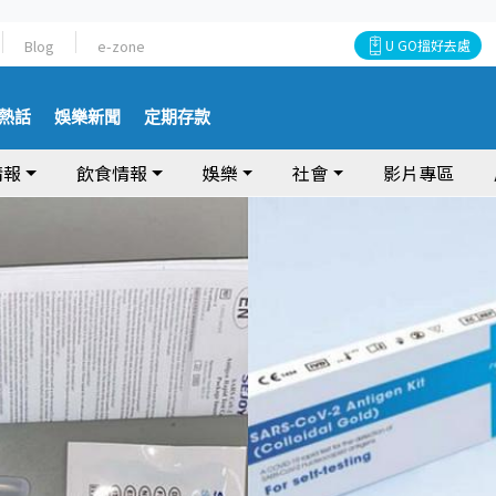
Blog
e-zone
U GO搵好去處
熱話
娛樂新聞
定期存款
情報
飲食情報
娛樂
社會
影片專區