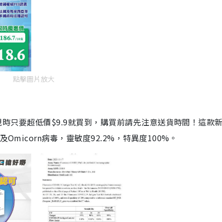
點擊圖片放大
劑，現時只要超低價$9.9就買到，購買前請先注意送貨時間！這款
Omicorn病毒，靈敏度92.2%，特異度100%。