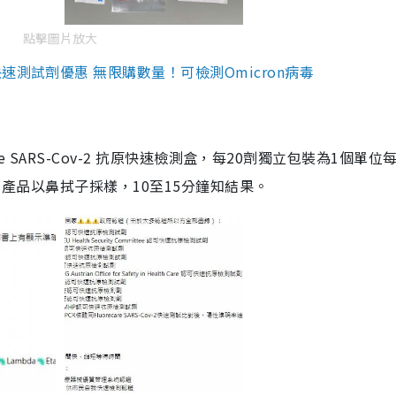
點擊圖片放大
測試劑優惠 無限購數量！可檢測Omicron病毒
are SARS-Cov-2 抗原快速檢測盒，每20劑獨立包裝為1個單位
5。產品以鼻拭子採樣，10至15分鐘知結果。