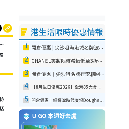
港生活限時優惠情報
1
作
開倉優惠 | 尖沙咀海港城名牌波鞋開倉低至1折！On鞋$899起／Joy&Peace鞋履$98起
標
2
CHANEL美妝限時減價低至3折！人氣粉底/唇膏/精華液低至$275！COCO香水都有平
3
開倉優惠｜尖沙咀名牌行李箱開倉低至4折！一連5日 American Tourister/ace./Hallmark $200起！
4
【8月生日優惠2026】全港85大食買玩著數攻略 自助餐/火鍋放題同行免費＋誠品/DONKI送現金券
5
我檢
開倉優惠｜銅鑼灣時代廣場Doughnut/Campo Marzio開倉低至1折！背囊、書包、手袋劈價$200起
包括
U GO 本週好去處