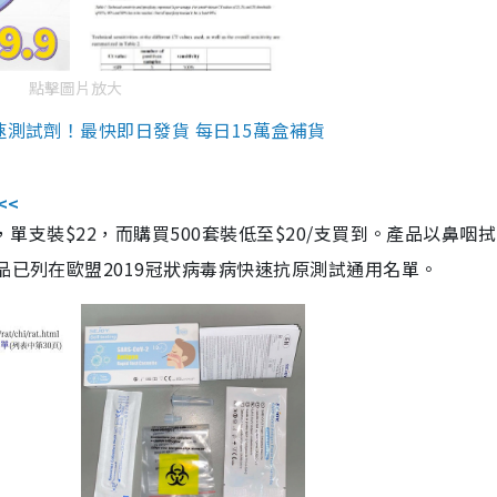
點擊圖片放大
速測試劑！最快即日發貨 每日15萬盒補貨
<<
，單支裝$22，而購買500套裝低至$20/支買到。產品以鼻咽
品已列在歐盟2019冠狀病毒病快速抗原測試通用名單。