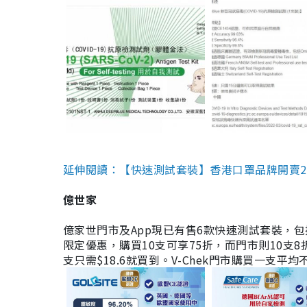
延伸閱讀：【快速測試套裝】香港口罩品牌開賣2款快速
億世家
億家世門市及App現已有售6款快速測試套裝，包括香港公司
限定優惠，購買10支可享75折，而門市則10支8折。現
支只需$18.6就買到。V-Chek門市購買一支平