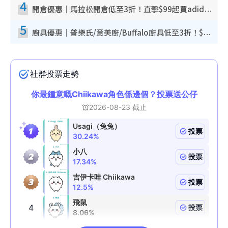
4
開倉優惠｜馬拉松開倉低至3折！直擊$99起買adidas／New Balance／Puma鞋款 STANLEY保溫杯劈價至$119起
5
廚具優惠｜普樂氏/意美廚/Buffalo廚具低至3折！$89起買煎鍋／炒鑊／個人鍋 同場小家電激減至$99起