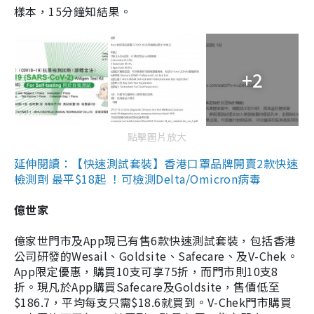
樣本，15分鐘知結果。
+2
點擊圖片放大
延伸閱讀：【快速測試套裝】香港口罩品牌開賣2款快速
檢測劑 最平$18起 ！可檢測Delta/Omicron病毒
億世家
億家世門市及App現已有售6款快速測試套裝，包括香港
公司研發的Wesail、Goldsite、Safecare、及V-Chek。
App限定優惠，購買10支可享75折，而門市則10支8
折。現凡於App購買Safecare及Goldsite，售價低至
$186.7，平均每支只需$18.6就買到。V-Chek門市購買