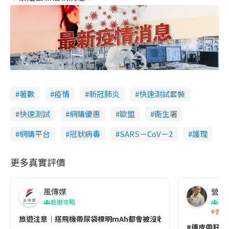
著數
疫情
新冠肺炎
快速測試套裝
快速測試
網購優惠
歐盟
衞生署
網購平台
冠狀病毒
SARS－CoV－2
護理
更多真實評價
風傳媒
營養教
旅遊攻略
生
香港
旅遊注意｜搭飛機帶尿袋標明mAh都會被沒收😱出發前切記檢查「1
#連皮帶籽都