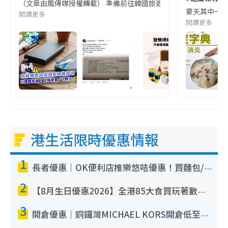
（文章由風傳媒授權轉載） 準備前往韓國旅遊的民眾，近期要特別留
夏天其中一種時
閱讀更多
閱讀更多
港生活限時優惠情報
1
長者優惠｜OK便利店推樂悠咭優惠！買麵包/牛奶/保健品拍卡即減
2
【8月生日優惠2026】全港85大食買玩著數攻略 自助餐/火鍋放題同行免費＋誠品/DONKI送現金券
3
開倉優惠｜銅鑼灣MICHAEL KORS開倉低至17折！直擊$500起買手袋/銀包/鞋款 必買經典Jet Set系列