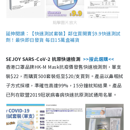
點擊圖片放大
延伸閱讀：【快速測試套裝】鄰住買開賣$9.9快速測試
劑！最快即日發貨 每日15萬盒補貨
SEJOY SARS-CoV-2 抗原快速檢測
>>按此選購<<
香港口罩品牌HK-M Mask抗疫價發售快速檢測劑，單支
裝$22，而購買500套裝低至$20/支買到。產品以鼻咽拭
子方式採樣，準確性高達99%，15分鐘就知結果。產品
已列在歐盟2019冠狀病毒病快速抗原測試通用名單。