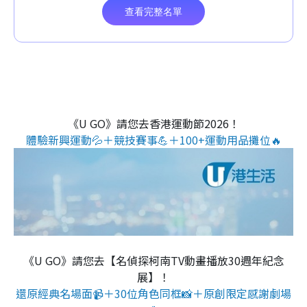
《U GO》請您去香港運動節2026！
體驗新興運動💦＋競技賽事💪＋100+運動用品攤位🔥
《U GO》請您去【名偵探柯南TV動畫播放30週年紀念
展】！
還原經典名場面📹＋30位角色同框📸＋原創限定感謝劇場