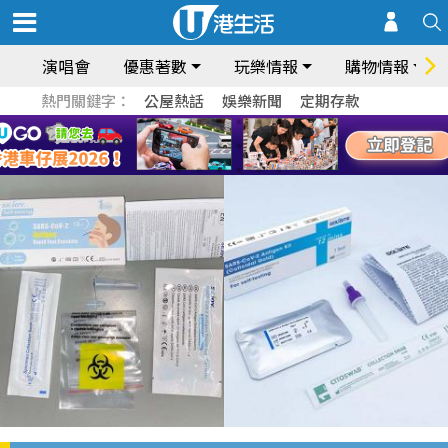
演唱會
優惠著數
玩樂情報
購物情報
熱門關鍵字：
公屋熱話
娛樂新聞
定期存款