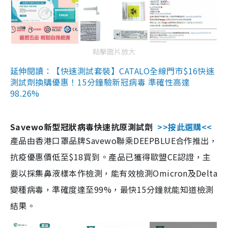
點擊圖片放大
延伸閱讀：【快速測試套裝】CATALO全線門市$16快速
測試劑換購優惠！15分鐘驗新冠病毒 準確性高達
98.26%
Savewo新型冠狀病毒快速抗原測試劑
>>按此選購<<
產品由香港口罩品牌Savewo聯乘DEEPBLUE合作推出，
抗疫優惠價低至$18買到。產品已獲得歐盟CE認證，主
要以採集鼻液樣本作檢測，能有效檢測Omicron及Delta
變種病毒，準確度達至99%，最快15分鐘就能知道檢測
結果。