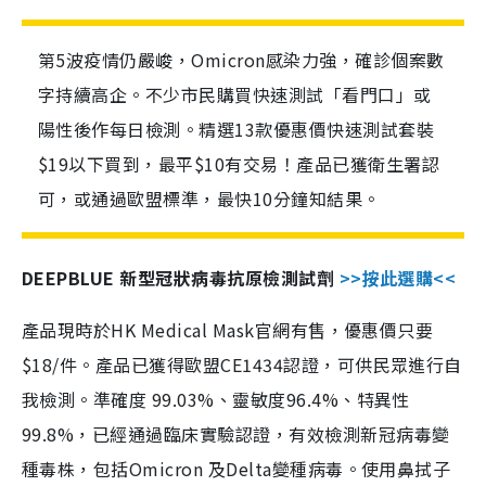
第5波疫情仍嚴峻，Omicron感染力強，確診個案數
字持續高企。不少市民購買快速測試「看門口」或
陽性後作每日檢測。精選13款優惠價快速測試套裝
$19以下買到，最平$10有交易！產品已獲衛生署認
可，或通過歐盟標準，最快10分鐘知結果。
DEEPBLUE 新型冠狀病毒抗原檢測試劑
>>按此選購<<
產品現時於HK Medical Mask官網有售，優惠價只要
$18/件。產品已獲得歐盟CE1434認證，可供民眾進行自
我檢測。準確度 99.03%、靈敏度96.4%、特異性
99.8%，已經通過臨床實驗認證，有效檢測新冠病毒變
種毒株，包括Omicron 及Delta變種病毒。使用鼻拭子