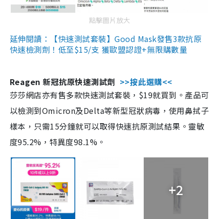
點擊圖片放大
延伸閱讀：【快速測試套裝】Good Mask發售3款抗原
快速檢測劑！低至$15/支 獲歐盟認證+無限購數量
Reagen 新冠抗原快速測試劑
>>按此選購<<
莎莎網店亦有售多款快速測試套裝，$19就買到。產品可
以檢測到Omicron及Delta等新型冠狀病毒，使用鼻拭子
樣本，只需15分鐘就可以取得快速抗原測試結果。靈敏
度95.2%，特異度98.1%。
+2