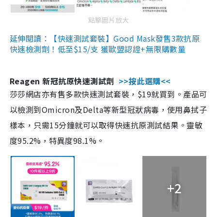
點擊圖片放大
延伸閱讀：【快速測試套裝】Good Mask發售3款抗原
快速檢測劑！低至$15/支 獲歐盟認證+無限購數量
Reagen 新冠抗原快速測試劑
>>按此選購<<
莎莎網店亦有售多款快速測試套裝，$19就買到。產品可
以檢測到Omicron及Delta等新型冠狀病毒，使用鼻拭子
樣本，只需15分鐘就可以取得快速抗原測試結果。靈敏
度95.2%，特異度98.1%。
+2