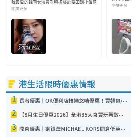
我最愛的韓國女演員孔曉振終於要回歸小螢幕啦!這次的劇本改編自同名
閱讀更多
閱讀更多
港生活限時優惠情報
1
長者優惠｜OK便利店推樂悠咭優惠！買麵包/牛奶/保健品拍卡即減
2
【8月生日優惠2026】全港85大食買玩著數攻略 自助餐/火鍋放題同行免費＋誠品/DONKI送現金券
3
開倉優惠｜銅鑼灣MICHAEL KORS開倉低至17折！直擊$500起買手袋/銀包/鞋款 必買經典Jet Set系列