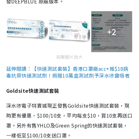
發DEEPBLUE 原廠版本。
+2
點擊圖片放大
延伸閱讀：【快速測試套裝】香港口罩廠acc+推$18病
毒抗原快速測試劑！捐贈10萬盒測試劑予深水埗露宿者
Goldsite快速測試套裝
深水埗電子特賣城現正發售Goldsite快速測試套裝，現
時更有優惠，$100/10支，平均每支$10，買10支再送口
罩。另外有售YHLO及Green Spring的快速測試套裝，
一樣低至$100/10支送口罩。