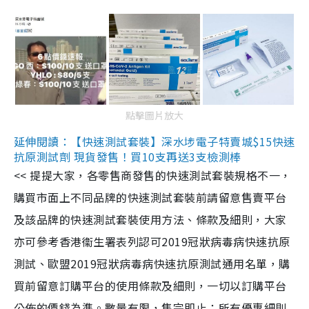
點擊圖片放大
延伸閱讀：【快速測試套裝】深水埗電子特賣城$15快速
抗原測試劑 現貨發售！買10支再送3支檢測棒
<< 提提大家，各零售商發售的快速測試套裝規格不一，
購買市面上不同品牌的快速測試套裝前請留意售賣平台
及該品牌的快速測試套裝使用方法、條款及細則，大家
亦可參考香港衞生署表列認可2019冠狀病毒病快速抗原
測試、歐盟2019冠狀病毒病快速抗原測試通用名單，購
買前留意訂購平台的使用條款及細則，一切以訂購平台
公佈的價錢為準。數量有限，售完即止；所有優惠細則