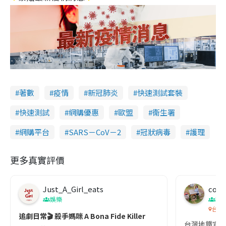
著數
疫情
新冠肺炎
快速測試套裝
快速測試
網購優惠
歐盟
衞生署
網購平台
SARS－CoV－2
冠狀病毒
護理
更多真實評價
Just_A_Girl_eats
co c
娛樂
吹
台灣
追劇日常🎬 殺手媽咪 A Bona Fide Killer
台灣地鐵宣