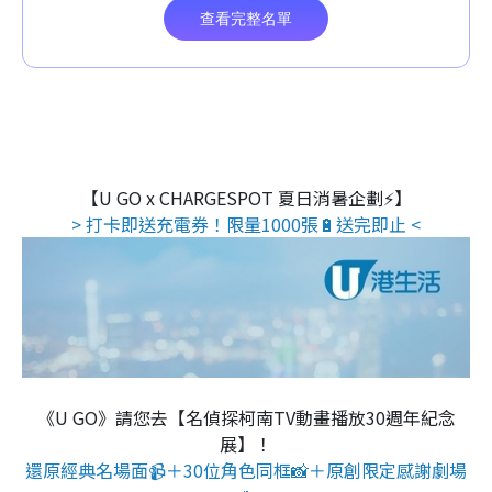
【U GO x CHARGESPOT 夏日消暑企劃⚡】
> 打卡即送充電券！限量1000張🔋送完即止 <
《U GO》請您去【名偵探柯南TV動畫播放30週年紀念
展】！
還原經典名場面📹＋30位角色同框📸＋原創限定感謝劇場