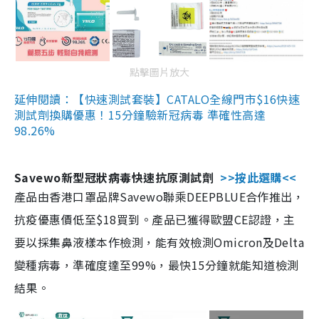
點擊圖片放大
延伸閱讀：【快速測試套裝】CATALO全線門市$16快速
測試劑換購優惠！15分鐘驗新冠病毒 準確性高達
98.26%
Savewo新型冠狀病毒快速抗原測試劑
>>按此選購<<
產品由香港口罩品牌Savewo聯乘DEEPBLUE合作推出，
抗疫優惠價低至$18買到。產品已獲得歐盟CE認證，主
要以採集鼻液樣本作檢測，能有效檢測Omicron及Delta
變種病毒，準確度達至99%，最快15分鐘就能知道檢測
結果。