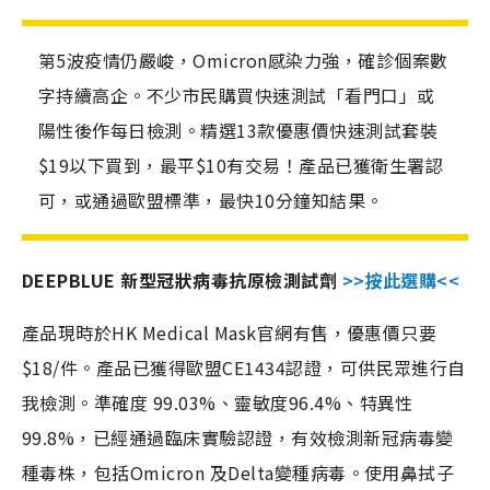
第5波疫情仍嚴峻，Omicron感染力強，確診個案數
字持續高企。不少市民購買快速測試「看門口」或
陽性後作每日檢測。精選13款優惠價快速測試套裝
$19以下買到，最平$10有交易！產品已獲衛生署認
可，或通過歐盟標準，最快10分鐘知結果。
DEEPBLUE 新型冠狀病毒抗原檢測試劑
>>按此選購<<
產品現時於HK Medical Mask官網有售，優惠價只要
$18/件。產品已獲得歐盟CE1434認證，可供民眾進行自
我檢測。準確度 99.03%、靈敏度96.4%、特異性
99.8%，已經通過臨床實驗認證，有效檢測新冠病毒變
種毒株，包括Omicron 及Delta變種病毒。使用鼻拭子