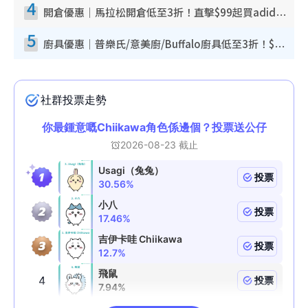
4
開倉優惠｜馬拉松開倉低至3折！直擊$99起買adidas／New Balance／Puma鞋款 STANLEY保溫杯劈價至$119起
5
廚具優惠｜普樂氏/意美廚/Buffalo廚具低至3折！$89起買煎鍋／炒鑊／個人鍋 同場小家電激減至$99起