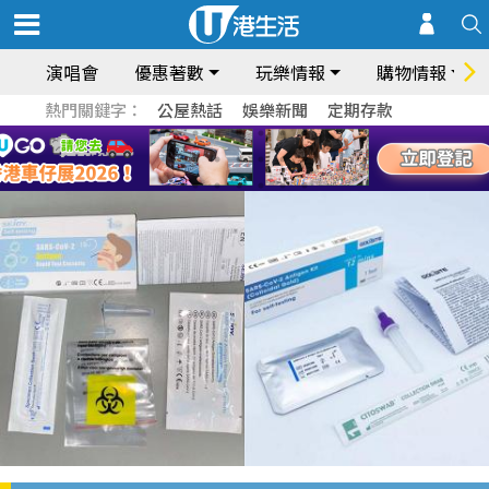
演唱會
優惠著數
玩樂情報
購物情報
熱門關鍵字：
公屋熱話
娛樂新聞
定期存款