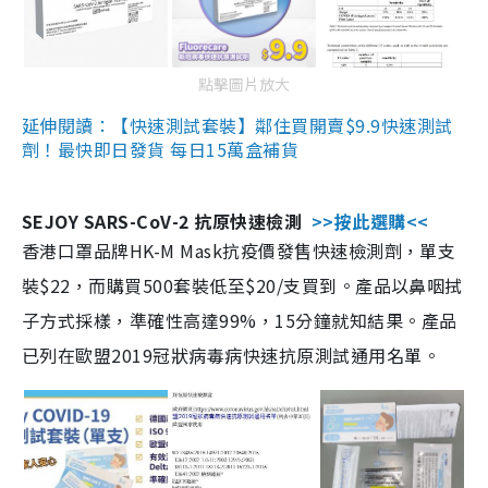
點擊圖片放大
延伸閱讀：【快速測試套裝】鄰住買開賣$9.9快速測試
劑！最快即日發貨 每日15萬盒補貨
SEJOY SARS-CoV-2 抗原快速檢測
>>按此選購<<
香港口罩品牌HK-M Mask抗疫價發售快速檢測劑，單支
裝$22，而購買500套裝低至$20/支買到。產品以鼻咽拭
子方式採樣，準確性高達99%，15分鐘就知結果。產品
已列在歐盟2019冠狀病毒病快速抗原測試通用名單。