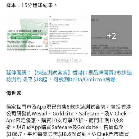
樣本，15分鐘知結果。
+2
點擊圖片放大
延伸閱讀：【快速測試套裝】香港口罩品牌開賣2款快速
檢測劑 最平$18起 ！可檢測Delta/Omicron病毒
億世家
億家世門市及App現已有售6款快速測試套裝，包括香港
公司研發的Wesail、Goldsite、Safecare、及V-Chek。
App限定優惠，購買10支可享75折，而門市則10支8
折。現凡於App購買Safecare及Goldsite，售價低至
$186.7，平均每支只需$18.6就買到。V-Chek門市購買