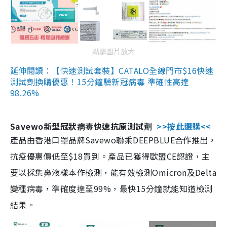
點擊圖片放大
延伸閱讀：【快速測試套裝】CATALO全線門市$16快速
測試劑換購優惠！15分鐘驗新冠病毒 準確性高達
98.26%
Savewo新型冠狀病毒快速抗原測試劑
>>按此選購<<
產品由香港口罩品牌Savewo聯乘DEEPBLUE合作推出，
抗疫優惠價低至$18買到。產品已獲得歐盟CE認證，主
要以採集鼻液樣本作檢測，能有效檢測Omicron及Delta
變種病毒，準確度達至99%，最快15分鐘就能知道檢測
結果。