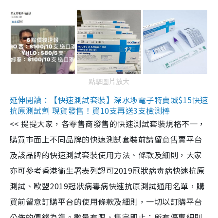
點擊圖片放大
延伸閱讀：【快速測試套裝】深水埗電子特賣城$15快速
抗原測試劑 現貨發售！買10支再送3支檢測棒
<< 提提大家，各零售商發售的快速測試套裝規格不一，
購買市面上不同品牌的快速測試套裝前請留意售賣平台
及該品牌的快速測試套裝使用方法、條款及細則，大家
亦可參考香港衞生署表列認可2019冠狀病毒病快速抗原
測試、歐盟2019冠狀病毒病快速抗原測試通用名單，購
買前留意訂購平台的使用條款及細則，一切以訂購平台
公佈的價錢為準。數量有限，售完即止；所有優惠細則