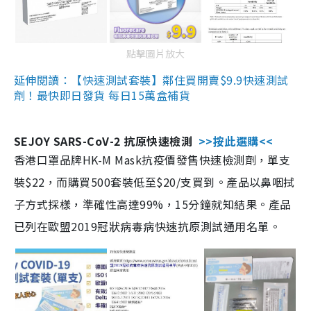
點擊圖片放大
延伸閱讀：【快速測試套裝】鄰住買開賣$9.9快速測試
劑！最快即日發貨 每日15萬盒補貨
SEJOY SARS-CoV-2 抗原快速檢測
>>按此選購<<
香港口罩品牌HK-M Mask抗疫價發售快速檢測劑，單支
裝$22，而購買500套裝低至$20/支買到。產品以鼻咽拭
子方式採樣，準確性高達99%，15分鐘就知結果。產品
已列在歐盟2019冠狀病毒病快速抗原測試通用名單。