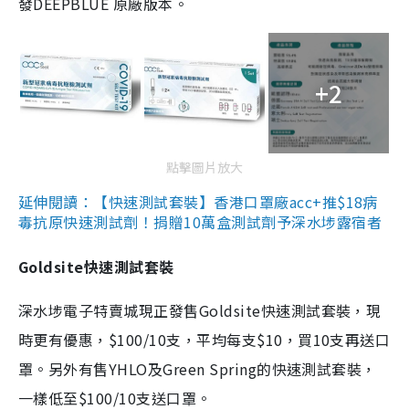
發DEEPBLUE 原廠版本。
+2
點擊圖片放大
延伸閱讀：【快速測試套裝】香港口罩廠acc+推$18病
毒抗原快速測試劑！捐贈10萬盒測試劑予深水埗露宿者
Goldsite快速測試套裝
深水埗電子特賣城現正發售Goldsite快速測試套裝，現
時更有優惠，$100/10支，平均每支$10，買10支再送口
罩。另外有售YHLO及Green Spring的快速測試套裝，
一樣低至$100/10支送口罩。