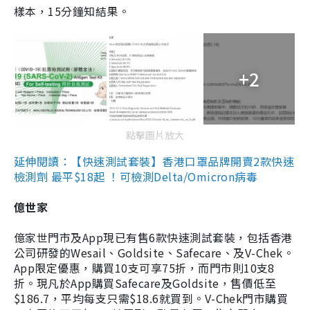
樣本，15分鐘知結果。
+2
點擊圖片放大
延伸閱讀：【快速測試套裝】香港口罩品牌開賣2款快速
檢測劑 最平$18起 ！可檢測Delta/Omicron病毒
億世家
億家世門市及App現已有售6款快速測試套裝，包括香港
公司研發的Wesail、Goldsite、Safecare、及V-Chek。
App限定優惠，購買10支可享75折，而門市則10支8
折。現凡於App購買Safecare及Goldsite，售價低至
$186.7，平均每支只需$18.6就買到。V-Chek門市購買