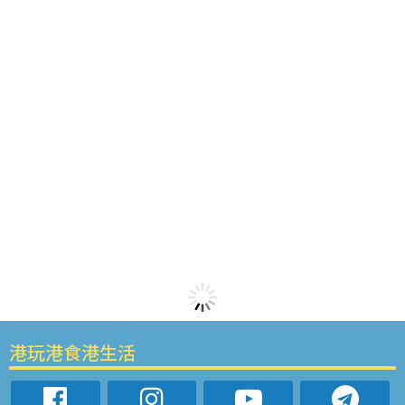
港玩港食港生活