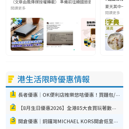
（文章由風傳媒授權轉載） 準備前往韓國旅遊的民眾，近期要特別留
夏天其中一種時
閱讀更多
閱讀更多
港生活限時優惠情報
1
長者優惠｜OK便利店推樂悠咭優惠！買麵包/牛奶/保健品拍卡即減
2
【8月生日優惠2026】全港85大食買玩著數攻略 自助餐/火鍋放題同行免費＋誠品/DONKI送現金券
3
開倉優惠｜銅鑼灣MICHAEL KORS開倉低至17折！直擊$500起買手袋/銀包/鞋款 必買經典Jet Set系列