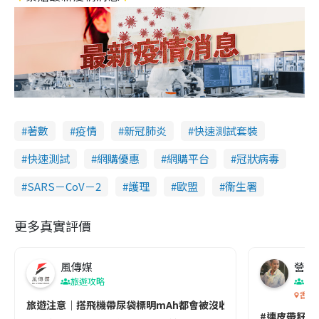
著數
疫情
新冠肺炎
快速測試套裝
快速測試
網購優惠
網購平台
冠狀病毒
SARS－CoV－2
護理
歐盟
衞生署
更多真實評價
風傳媒
營養教
旅遊攻略
生
香港
旅遊注意｜搭飛機帶尿袋標明mAh都會被沒收😱出發前切記檢查「1
#連皮帶籽都