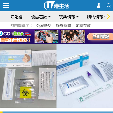
演唱會
優惠著數
玩樂情報
購物情報
熱門關鍵字：
公屋熱話
娛樂新聞
定期存款