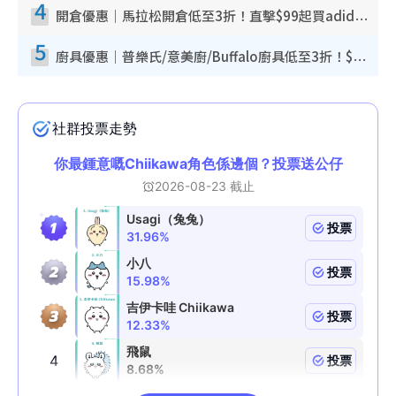
4
開倉優惠｜馬拉松開倉低至3折！直擊$99起買adidas／New Balance／Puma鞋款 STANLEY保溫杯劈價至$119起
5
廚具優惠｜普樂氏/意美廚/Buffalo廚具低至3折！$89起買煎鍋／炒鑊／個人鍋 同場小家電激減至$99起