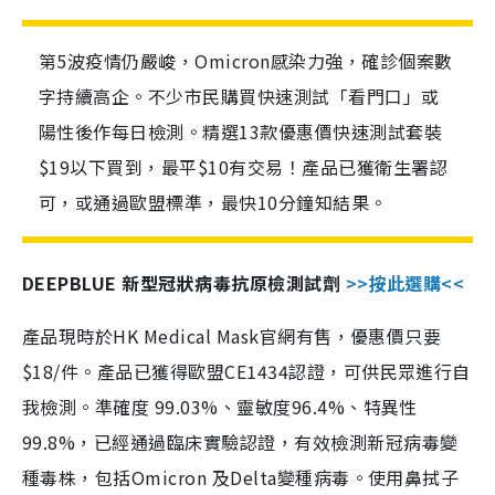
第5波疫情仍嚴峻，Omicron感染力強，確診個案數
字持續高企。不少市民購買快速測試「看門口」或
陽性後作每日檢測。精選13款優惠價快速測試套裝
$19以下買到，最平$10有交易！產品已獲衛生署認
可，或通過歐盟標準，最快10分鐘知結果。
DEEPBLUE 新型冠狀病毒抗原檢測試劑
>>按此選購<<
產品現時於HK Medical Mask官網有售，優惠價只要
$18/件。產品已獲得歐盟CE1434認證，可供民眾進行自
我檢測。準確度 99.03%、靈敏度96.4%、特異性
99.8%，已經通過臨床實驗認證，有效檢測新冠病毒變
種毒株，包括Omicron 及Delta變種病毒。使用鼻拭子