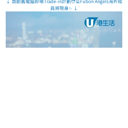
↓ 首創舊電腦即場Trade-in計劃🧑‍💻Fubon Angels海外成
員將現身✨ ↓