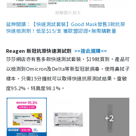
點擊圖片放大
延伸閱讀：【快速測試套裝】Good Mask發售3款抗原
快速檢測劑！低至$15/支 獲歐盟認證+無限購數量
Reagen 新冠抗原快速測試劑
>>按此選購<<
莎莎網店亦有售多款快速測試套裝，$19就買到。產品可
以檢測到Omicron及Delta等新型冠狀病毒，使用鼻拭子
樣本，只需15分鐘就可以取得快速抗原測試結果。靈敏
度95.2%，特異度98.1%。
+2