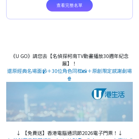
《U GO》請您去【名偵探柯南TV動畫播放30週年紀念
展】！
還原經典名場面📹＋30位角色同框📸＋原創限定感謝劇場
🍿
↓ 【免費送】香港電腦通訊節2026電子門票！↓